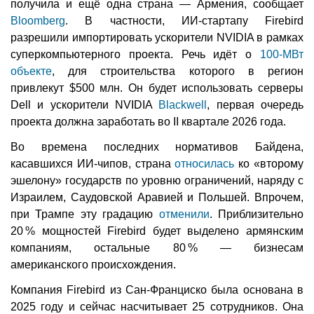
получила и ещё одна страна — Армения, сообщает
Bloomberg
. В частности, ИИ-стартапу Firebird
разрешили импортировать ускорители NVIDIA в рамках
суперкомпьютерного проекта. Речь идёт о
100-МВт
объекте
, для строительства которого в регион
привлекут $500 млн. Он будет использовать серверы
Dell и ускорители NVIDIA
Blackwell
, первая очередь
проекта должна заработать во II квартале 2026 года.
Во времена последних нормативов Байдена,
касавшихся ИИ-чипов, страна
относилась
ко «второму
эшелону» государств по уровню ограничений, наряду с
Израилем, Саудовской Аравией и Польшей. Впрочем,
при Трампе эту градацию
отменили
. Приблизительно
20 % мощностей Firebird будет выделено армянским
компаниям, остальные 80 % — бизнесам
американского происхождения.
Компания Firebird из Сан-Франциско была основана в
2025 году и сейчас насчитывает 25 сотрудников. Она