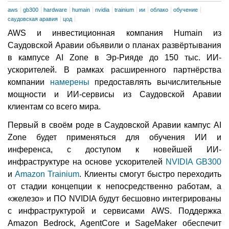
aws
gb300
hardware
humain
nvidia
trainium
ии
облако
обучение
саудовская аравия
цод
AWS и инвестиционная компания Humain из
Саудовской Аравии объявили о планах развёртывания
в кампусе AI Zone в Эр-Рияде до 150 тыс. ИИ-
ускорителей. В рамках расширенного партнёрства
компании
намерены
предоставлять вычислительные
мощности и ИИ-сервисы из Саудовской Аравии
клиентам со всего мира.
Первый в своём роде в Саудовской Аравии кампус AI
Zone будет применяться для обучения ИИ и
инференса, с доступом к новейшей ИИ-
инфраструктуре на основе ускорителей
NVIDIA GB300
и
Amazon Trainium
. Клиенты смогут быстро переходить
от стадии концепции к непосредственно работам, а
«железо» и ПО NVIDIA будут бесшовно интегрированы
с инфраструктурой и сервисами AWS. Поддержка
Amazon Bedrock, AgentCore и SageMaker обеспечит