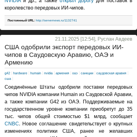
NVIDIA
и др., а также
открыл дорогу
для поставок в
королевство передовых ИИ-чипов.
Постоянный URL:
http://servernews.ru/1132741
21.11.2025 [12:54], Руслан Авдеев
США одобрили экспорт передовых ИИ-
чипов в Саудовскую Аравию, ОАЭ и
Армению
g42
hardware
humain
nvidia
армения
оаэ
санкции
саудовская аравия
сша
Соединённые Штаты одобрили поставки передовых
чипов NVIDIA компании Humain из Саудовской Аравии,
а также компании G42 из ОАЭ. Поддерживаемые на
государственном уровне компании приобретут до 35
тыс. чипов общей стоимостью $1 млрд, сообщает
CNBC
. Новое соглашение свидетельствует о крупных
изменениях политики США, ранее не желавших