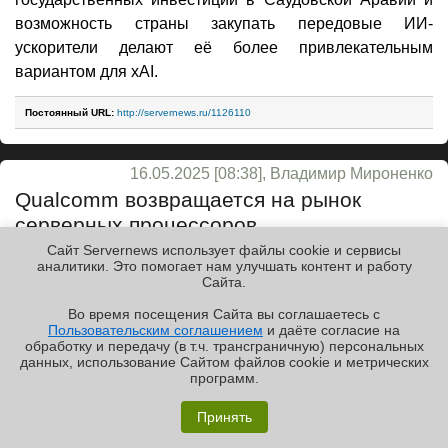
возможность страны закупать передовые ИИ-
ускорители делают её более привлекательным
вариантом для xAI.
Постоянный URL:
http://servernews.ru/1126110
16.05.2025 [08:38], Владимир Мироненко
Qualcomm возвращается на рынок
серверных процессоров
Сайт Servernews использует файлы cookie и сервисы
arm
cpu
hardware
humain
qualcomm
ии
инференс
саудовская аравия
аналитики. Это помогает нам улучшать контент и работу
Cайта.
Qualcomm Technologies возвращается на рынок
серверных процессоров. Это подтверждает
Во время посещения Cайта вы соглашаетесь с
Пользовательским соглашением
и даёте согласие на
меморандум о взаимопонимании
, подписанный
✖
обработку и передачу (в т.ч. трансграничную) персональных
компанией и ИИ-стартапом Humain, принадлежащим
данных, использование Cайтом файлов cookie и метрических
программ.
Суверенному фонду Саудовской Аравии, с целью
Обзор «малолитражного суперкомпьютера» MSI
«запуска ИИ ЦОД, предложения гибридного ИИ на
EdgeXpert MS-C931
Принять
периферии и в облаке, а также сервисов “от облака до