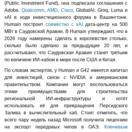
(Public Investment Fund), она подписала соглашения с
Adobe,
Qualcomm
,
AMD, Cisco
, GlobalAI, Groq, Luma и
xAI в ходе инвестиционного форума в Вашингтоне.
Humain построит
совместно с xAI
дата-центр на 500
МВт в Саудовской Аравии. В Humain утверждают, что в
2026 году намерены сделать в королевстве столько,
сколько было сделано за предыдущие 20 лет, и
рассчитывают, что Саудовская Аравия станет третьим
по величине ИИ-хабом в мире после США и Китая.
По словам экспертов, у Humain и G42 имеется капитал
для инвестиций, связи с NVIDIA и американским
правительством. Компании могут воспользоваться
этими преимуществами для строительства
региональной ИИ-инфраструктуры и хотят
использовать её для превращения Персидского
Залива в вычислительный хаб. Стоит отметить, что
всего пару недель назад Microsoft получила лицензию
на экспорт передовых чипов в ОАЭ.
Ключевым