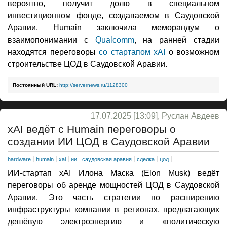
вероятно, получит долю в специальном
инвестиционном фонде, создаваемом в Саудовской
Аравии. Humain заключила меморандум о
взаимопонимании с
Qualcomm
, на ранней стадии
находятся переговоры
со стартапом xAI
о возможном
строительстве ЦОД в Саудовской Аравии.
Постоянный URL:
http://servernews.ru/1128300
17.07.2025 [13:09], Руслан Авдеев
xAI ведёт с Humain переговоры о
создании ИИ ЦОД в Саудовской Аравии
hardware
humain
xai
ии
саудовская аравия
сделка
цод
ИИ-стартап xAI Илона Маска (Elon Musk) ведёт
переговоры об аренде мощностей ЦОД в Саудовской
Аравии. Это часть стратегии по расширению
инфраструктуры компании в регионах, предлагающих
дешёвую электроэнергию и «политическую