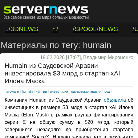
../3DNEWS
~/
/SPOOL/NEWS
/
/VAR/CONTACT
Материалы по тегу: humain
19.02.2026 [17:07], Владимир Мироненко
Humain из Саудовской Аравии
инвестировала $3 млрд в стартап xAI
Илона Маска
hardware
humain
xai
ии
инвестиции
саудовская аравия
цод
Компания Humain из Саудовской Аравии
объявила
об
инвестициях в размере $3 млрд в стартап xAI Илона
Маска (Elon Musk) в рамках раунда финансирования
серии E на общую сумму в $20 млрд, который
завершился незадолго до приобретения стартапа
компанией SpaceX. Humain заявила, что в результате