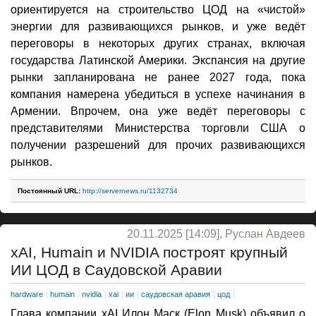
ориентируется на строительство ЦОД на «чистой»
энергии для развивающихся рынков, и уже ведёт
переговоры в некоторых других странах, включая
государства Латинской Америки. Экспансия на другие
рынки запланирована не ранее 2027 года, пока
компания намерена убедиться в успехе начинания в
Армении. Впрочем, она уже ведёт переговоры с
представителями Министерства торговли США о
получении разрешений для прочих развивающихся
рынков.
Постоянный URL:
http://servernews.ru/1132734
20.11.2025 [14:09], Руслан Авдеев
xAI, Humain и NVIDIA построят крупный
ИИ ЦОД в Саудовской Аравии
hardware
humain
nvidia
xai
ии
саудовская аравия
цод
Глава компании xAI Илон Маск (Elon Musk) объявил о