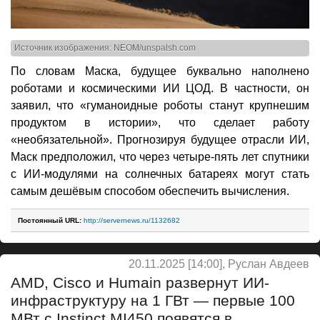
Источник изображения: NEOM/unspalsh.com
По словам Маска, будущее буквально наполнено
роботами и космическими ИИ ЦОД. В частности, он
заявил, что «гуманоидные роботы станут крупнешим
продуктом в истории», что сделает работу
«необязательной». Прогнозируя будущее отрасли ИИ,
Маск предположил, что через четыре-пять лет спутники
с ИИ-модулями на солнечных батареях могут стать
самым дешёвым способом обеспечить вычисления.
Постоянный URL:
http://servernews.ru/1132682
20.11.2025 [14:00], Руслан Авдеев
AMD, Cisco и Humain развернут ИИ-
инфраструктуру на 1 ГВт — первые 100
МВт с Instinct MI450 появятся в