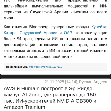
тыс. ИИ-ускорителей для предоставления в
дальнейшем вычислительных мощностей и ИИ-
сервисов из Саудовской Аравии клиентам со всего
мира.
Как отметил Bloomberg, суверенные фонды
Кувейта
,
Катара
,
Саудовской Аравии
и
ОАЭ
, контролирующие
более $4 трлн, сделали ИИ центральным элементом
диверсификации экономики своих стран, ставших
ключевыми игроками в ИИ-отрасли, готовой изменить
многие аспекты повседневной жизни.
Постоянный URL:
http://servernews.ru/1137110
21.11.2025 [14:14], Руслан Авдеев
AWS и Humain построят в Эр-Рияде
кампус AI Zone, где развернут до 150
тыс. ИИ-ускорителей NVIDIA GB300 и
Amazon Trainium