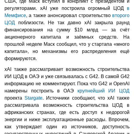
США, где Маск вступил в конфликт с президентом и
регуляторами. xAI уже построила огромный ЦОД
в
Мемфисе
, а также анонсировал строительство
второго
ЦОД
поблизости. Не так давно xAI закрыла раунд
финансирования на сумму $10 млрд — за счёт
акционерного капитала и заёмных средств. На
прошлой неделе Маск сообщил, что у стартапа «много
капитала», но механизмы его распределения ещё
формируются.
xAI также рассматривает возможность строительства
ИИ ЦОД в ОАЭ и уже связывалась с G42. В самой G42
информацию не комментируют. Пока что G42 и OpenAI
намерены построить в ОАЭ
крупнейший ИИ ЦОД
проекта
Stargate
. Источники сообщают, что xAI также
рассматривала возможность строительства ЦОД в
африканских странах, где есть доступ к недорогой
энергии и ниже эксплуатационные расходы. Впрочем,
как утверждает один из источников, доступность
государственных инвестиций в Саудовской Аравии и