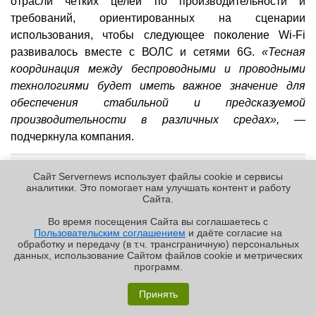
отрасли чётких целей по производительности и
требований, ориентированных на сценарии
использования, чтобы следующее поколение Wi-Fi
развивалось вместе с ВОЛС и сетями 6G.
«Тесная
координация между беспроводными и проводными
технологиями будет иметь важное значение для
обеспечения стабильной и предсказуемой
производительности в различных средах», —
подчеркнула компания.
Постоянный URL:
http://servernews.ru/1138711
Сайт Servernews использует файлы cookie и сервисы
аналитики. Это помогает нам улучшать контент и работу
Cайта.
02.03.2026 [15:01], Сергей Карасёв
Во время посещения Cайта вы соглашаетесь с
NVIDIA, Ericsson, Nokia и партнёры
Пользовательским соглашением
и даёте согласие на
✖
займутся развитием 6G с
обработку и передачу (в т.ч. трансграничную) персональных
данных, использование Cайтом файлов cookie и метрических
использованием ИИ и открытых
программ.
платформ
Обзор «малолитражного суперкомпьютера» MSI
EdgeXpert MS-C931
Принять
6g
ericsson
nokia
nvidia
ии
сети