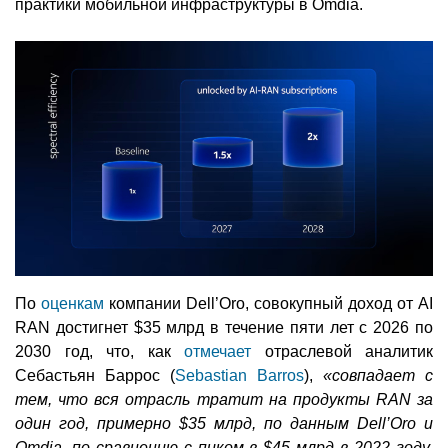
практики мобильной инфраструктуры в Omdia.
По
оценкам
компании Dell’Oro, совокупный доход от AI
RAN достигнет $35 млрд в течение пяти лет с 2026 по
2030 год, что, как
отмечает
отраслевой аналитик
Себастьян Баррос (
Sebastian Barros
),
«совпадает с
тем, что вся отрасль тратит на продукты RAN за
один год, примерно $35 млрд, по данным Dell’Oro и
Omdia, по сравнению с пиком в $45 млрд в 2022 году.