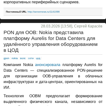
корпоративных периферийных сценариев.
Постоянный URL:
http://servernews.ru/1141098
28.03.2026 [13:58], Сергей Карасёв
PON для OOB: Nokia представила
платформу Aurelis for Data Centers для
удалённого управления оборудованием
в ЦОД
gpon
nokia
волс
сети
цод
Компания Nokia
анонсировала
платформу Aurelis for
Data Centers — специализированное PON-решение
для организации OOB-управления в облачных
инфраструктурах и дата-центрах, ориентированных на
ИИ.
Технология OOBM предполагает формирование
выделенного физического канала, независимого от