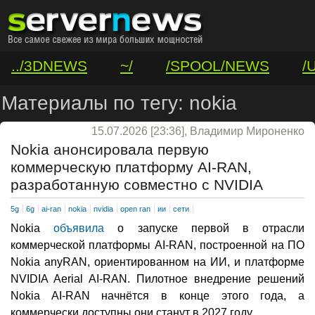
../3DNEWS
~/
/SPOOL/NEWS
/
/VAR/CONTACT
Материалы по тегу: nokia
15.07.2026 [23:36], Владимир Мироненко
Nokia анонсировала первую
коммерческую платформу AI-RAN,
разработанную совместно с NVIDIA
5g
6g
ai-ran
nokia
nvidia
open ran
ии
сети
Nokia
объявила
о запуске первой в отрасли
коммерческой платформы AI-RAN, построенной на ПО
Nokia anyRAN, ориентированном на ИИ, и платформе
NVIDIA Aerial AI-RAN. Пилотное внедрение решений
Nokia AI-RAN начнётся в конце этого года, а
коммерчески доступны они станут в 2027 году.