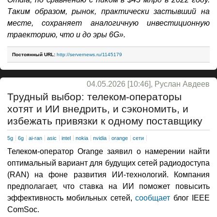
Таким образом, рынок, практически застывший на
месте, сохраняет аналогичную инвестиционную
траекторию, что и до эры 6G».
Постоянный URL:
http://servernews.ru/1145179
04.05.2026 [10:46], Руслан Авдеев
Трудный выбор: телеком-операторы
хотят и ИИ внедрить, и сэкономить, и
избежать привязки к одному поставщику
5g
6g
ai-ran
asic
intel
nokia
nvidia
orange
сети
Телеком-оператор Orange заявил о намерении найти
оптимальный вариант для будущих сетей радиодоступа
(RAN) на фоне развития ИИ-технологий. Компания
предполагает, что ставка на ИИ поможет повысить
эффективность мобильных сетей,
сообщает
блог IEEE
ComSoc.