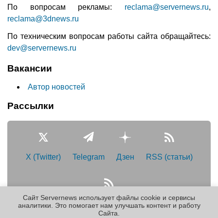
По вопросам рекламы:
reclama@servernews.ru
,
reclama@3dnews.ru
По техническим вопросам работы сайта обращайтесь:
dev@servernews.ru
Вакансии
Автор новостей
Рассылки
X (Twitter)
Telegram
Дзен
RSS (статьи)
Сайт Servernews использует файлы cookie и сервисы
RSS (новости)
аналитики. Это помогает нам улучшать контент и работу
Cайта.