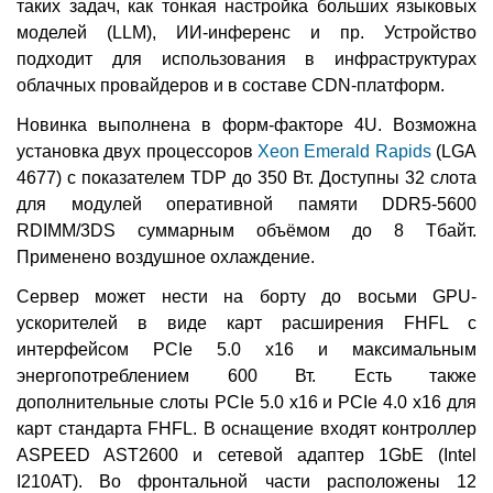
таких задач, как тонкая настройка больших языковых
моделей (LLM), ИИ-инференс и пр. Устройство
подходит для использования в инфраструктурах
облачных провайдеров и в составе CDN-платформ.
Новинка выполнена в форм-факторе 4U. Возможна
установка двух процессоров
Xeon Emerald Rapids
(LGA
4677) с показателем TDP до 350 Вт. Доступны 32 слота
для модулей оперативной памяти DDR5-5600
RDIMM/3DS суммарным объёмом до 8 Тбайт.
Применено воздушное охлаждение.
Сервер может нести на борту до восьми GPU-
ускорителей в виде карт расширения FHFL с
интерфейсом PCIe 5.0 x16 и максимальным
энергопотреблением 600 Вт. Есть также
дополнительные слоты PCIe 5.0 x16 и PCIe 4.0 x16 для
карт стандарта FHFL. В оснащение входят контроллер
ASPEED AST2600 и сетевой адаптер 1GbE (Intel
I210AT). Во фронтальной части расположены 12