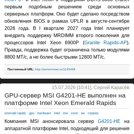
первым подобным решением среди основных
серверных платформ. Оно будет сделано посредством
обновления BIOS в рамках UPLR в августе-сентябре
2026 года. В I квартале 2027 года Intel планирует
внедрить поддержку MRDIMM второго поколения для
процессоров Intel Xeon 6900P (
Granite Rapids-AP
).
Правда, поддержка будет ограничена только модулями
8800 МТ/с, а не более быстрыми 12800 МТ/с.
Постоянный URL:
http://servernews.ru/1145468
15.07.2026 [10:41], Сергей Карасёв
GPU-сервер MSI G4201-HE выполнен на
платформе Intel Xeon Emerald Rapids
emerald rapids
gpu
hardware
intel
msi
xeon
ии
сервер
Компания MSI анонсировала сервер
G4201-HE
на
аппаратной платформе Intel, подходящий для решения