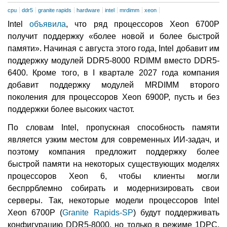
cpu
ddr5
granite rapids
hardware
intel
mrdimm
xeon
Intel
объявила
, что ряд процессоров Xeon 6700P
получит поддержку «более новой и более быстрой
памяти». Начиная с августа этого года, Intel добавит им
поддержку модулей DDR5-8000 RDIMM вместо DDR5-
6400. Кроме того, в I квартале 2027 года компания
добавит поддержку модулей MRDIMM второго
поколения для процессоров Xeon 6900P, пусть и без
поддержки более высоких частот.
По словам Intel, пропускная способность памяти
является узким местом для современных ИИ-задач, и
поэтому компания предложит поддержку более
быстрой памяти на некоторых существующих моделях
процессоров Xeon 6, чтобы клиенты могли
беспррблемно собирать и модернизировать свои
серверы. Так, некоторые модели процессоров Intel
Xeon 6700P (
Granite Rapids-SP
) будут поддерживать
конфигурацию DDR5-8000, но только в режиме 1DPC.