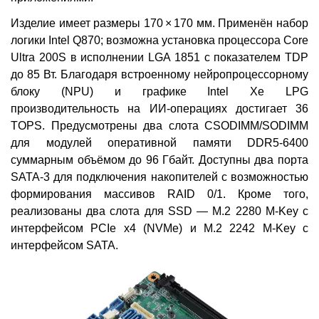
Изделие имеет размеры 170 × 170 мм. Применён набор
логики Intel Q870; возможна установка процессора Core
Ultra 200S в исполнении LGA 1851 с показателем TDP
до 85 Вт. Благодаря встроенному нейропроцессорному
блоку (NPU) и графике Intel Xe LPG
производительность на ИИ-операциях достигает 36
TOPS. Предусмотрены два слота CSODIMM/SODIMM
для модулей оперативной памяти DDR5-6400
суммарным объёмом до 96 Гбайт. Доступны два порта
SATA-3 для подключения накопителей с возможностью
формирования массивов RAID 0/1. Кроме того,
реализованы два слота для SSD — M.2 2280 M-Key с
интерфейсом PCIe x4 (NVMe) и M.2 2242 M-Key с
интерфейсом SATA.