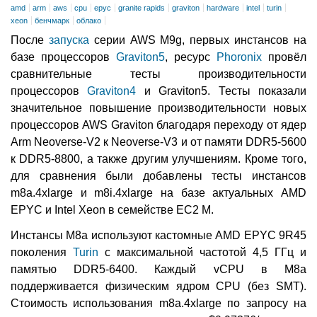
amd
arm
aws
cpu
epyc
granite rapids
graviton
hardware
intel
turin
xeon
бенчмарк
облако
После
запуска
серии AWS M9g, первых инстансов на
базе процессоров
Graviton5
, ресурс
Phoronix
провёл
сравнительные тесты производительности
процессоров
Graviton4
и Graviton5. Тесты показали
значительное повышение производительности новых
процессоров AWS Graviton благодаря переходу от ядер
Arm Neoverse-V2 к Neoverse-V3 и от памяти DDR5-5600
к DDR5-8800, а также другим улучшениям. Кроме того,
для сравнения были добавлены тесты инстансов
m8a.4xlarge и m8i.4xlarge на базе актуальных AMD
EPYC и Intel Xeon в семействе EC2 M.
Инстансы M8a используют кастомные AMD EPYC 9R45
поколения
Turin
с максимальной частотой 4,5 ГГц и
памятью DDR5-6400. Каждый vCPU в M8a
поддерживается физическим ядром CPU (без SMT).
Стоимость использования m8a.4xlarge по запросу на