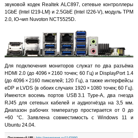
звуковой кодек Realtek ALC897, сетевые контроллеры
1GbE (Intel I219-LM) и 2.5GbE (Intel I226-V), модуль TPM
2.0, IO-чип Nuvoton NCT5525D.
Для подключения мониторов служат по два разъёма
HDMI 2.0 (до 4096 × 2160 точек; 60 Гц) и DisplayPort 1.4
(до 4096 × 2160 пикселей; 120 Гц), а также интерфейсы
eDP и LVDS (в обоих случаях 1920 × 1080 точек; 60 Гц).
Имеются восемь портов USB 3.1 Type-A, два гнезда
RJ45 для сетевых кабелей и аудиогнёзда на 3,5 мм.
Диапазон рабочих температур простирается от 0 до
+60 °C. Заявлена совместимость с Windows 11 и
Ubuntu 24.04.
Постоянный URL:
http://servernews.ru/1145990