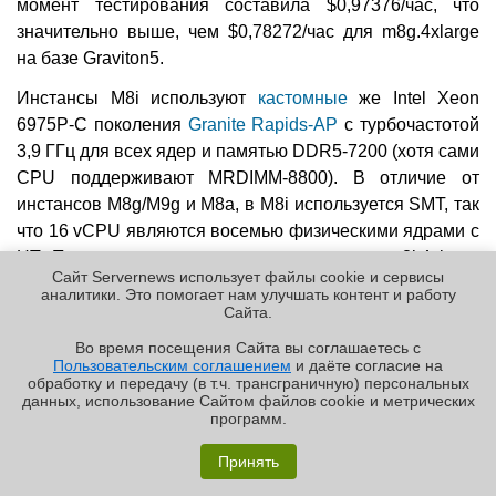
момент тестирования составила $0,97376/час, что
значительно выше, чем $0,78272/час для m8g.4xlarge
на базе Graviton5.
Инстансы M8i используют
кастомные
же Intel Xeon
6975P-C поколения
Granite Rapids-AP
с турбочастотой
3,9 ГГц для всех ядер и памятью DDR5-7200 (хотя сами
CPU поддерживают MRDIMM-8800). В отличие от
инстансов M8g/M9g и M8a, в M8i используется SMT, так
что 16 vCPU являются восемью физическими ядрами с
HT. Почасовая стоимость по запросу для m8i.4xlarge
Сайт Servernews использует файлы cookie и сервисы
составила $0,84672 — дешевле m8a.4xlarge, но всё
аналитики. Это помогает нам улучшать контент и работу
ещё дороже m9g.4xlarge, да ещё и физических ядер
Cайта.
вдвое меньше.
Во время посещения Cайта вы соглашаетесь с
Пользовательским соглашением
и даёте согласие на
✖
В общей сложности порталом Phoronix было
обработку и передачу (в т.ч. трансграничную) персональных
данных, использование Cайтом файлов cookie и метрических
проведено более 120 тестов производительности для
программ.
четырех типов инстансов Amazon EC2. При
Обзор «малолитражного суперкомпьютера» MSI
вычислении геометрического среднего всех
EdgeXpert MS-C931
Принять
показателей производительности инстанс с Graviton5