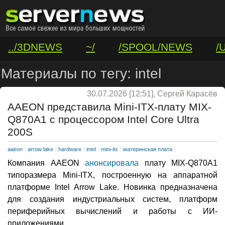
../3DNEWS
~/
/SPOOL/NEWS
/
/VAR/CONTACT
Материалы по тегу: intel
30.07.2026 [12:51], Сергей Карасёв
AAEON представила Mini-ITX-плату MIX-
Q870A1 с процессором Intel Core Ultra
200S
aaeon
arrow lake
hardware
intel
mini-itx
материнская плата
Компания AAEON
анонсировала
плату MIX-Q870A1
типоразмера Mini-ITX, построенную на аппаратной
платформе Intel Arrow Lake. Новинка предназначена
для создания индустриальных систем, платформ
периферийных вычислений и работы с ИИ-
приложениями.