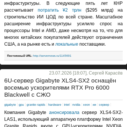
инфрастурктуры. В следующие пять лет КНР
рассчитывает
потратить ¥2 трлн
($295 млрд) на
строительство ИИ ЦОД по всей стране. Масштабное
расширение инфраструктуры усилило спрос на
процессоры Intel и AMD, даже несмотря на то, что для
многих китайских покупателей действуют ограничения
США, а на рынке есть и
локальные
поставщики.
Постоянный URL:
http://servernews.ru/1145691
23.07.2026 [18:07], Сергей Карасёв
6U-сервер Gigabyte XLS4-SX2 оснащён
восемью ускорителями RTX Pro 6000
Blackwell с СЖО
gigabyte
gpu
granite rapids
hardware
intel
nvidia
xeon
ии
сервер
Компания Gigabyte
анонсировала
сервер XLS4-SX2-
LAS1, использующий аппаратную платформу Intel Xeon
Granite Rapids вкупе с GPU-ускорителями NVIDIA.