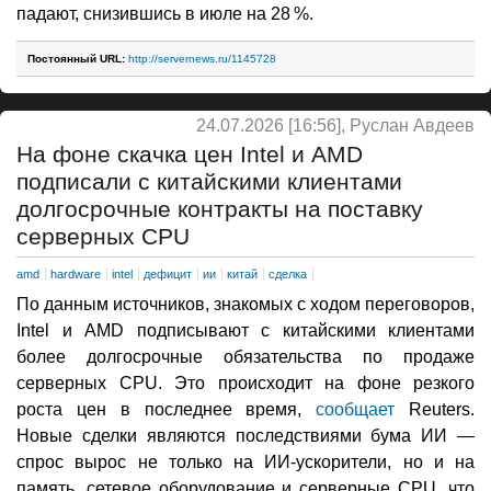
падают, снизившись в июле на 28 %.
Постоянный URL:
http://servernews.ru/1145728
24.07.2026 [16:56], Руслан Авдеев
На фоне скачка цен Intel и AMD
подписали с китайскими клиентами
долгосрочные контракты на поставку
серверных CPU
amd
hardware
intel
дефицит
ии
китай
сделка
По данным источников, знакомых с ходом переговоров,
Intel и AMD подписывают с китайскими клиентами
более долгосрочные обязательства по продаже
серверных CPU. Это происходит на фоне резкого
роста цен в последнее время,
сообщает
Reuters.
Новые сделки являются последствиями бума ИИ —
спрос вырос не только на ИИ-ускорители, но и на
память, сетевое оборудование и серверные CPU, что