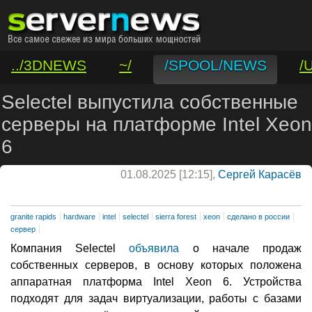
../3DNEWS
~/
/SPOOL/NEWS
/
/VAR/CONTACT
Selectel выпустила собственные
серверы на платформе Intel Xeon
6
01.08.2025 [12:15],
Сергей Карасёв
granite rapids
hardware
intel
selectel
sierra forest
xeon
сделано в россии
сервер
Компания Selectel
объявила
о начале продаж
собственных серверов, в основу которых положена
аппаратная платформа Intel Xeon 6. Устройства
подходят для задач виртуализации, работы с базами