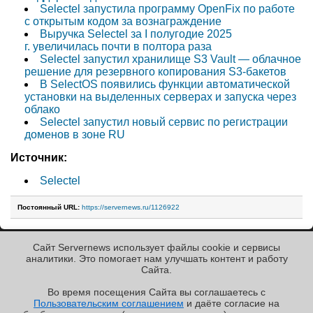
Selectel запустила программу OpenFix по работе
с открытым кодом за вознаграждение
Выручка Selectel за I полугодие 2025
г. увеличилась почти в полтора раза
Selectel запустил хранилище S3 Vault — облачное
решение для резервного копирования S3-бакетов
В SelectOS появились функции автоматической
установки на выделенных серверах и запуска через
облако
Selectel запустил новый сервис по регистрации
доменов в зоне RU
Источник:
Selectel
Постоянный URL:
https://servernews.ru/1126922
Сайт Servernews использует файлы cookie и сервисы
« Назад к ленте
аналитики. Это помогает нам улучшать контент и работу
Cайта.
Во время посещения Cайта вы соглашаетесь с
Пользовательским соглашением
и даёте согласие на
✖
РЕКЛАМА • ООО «ЛАБОРАТОРИЯ ЧИСЛИТЕЛЬ»