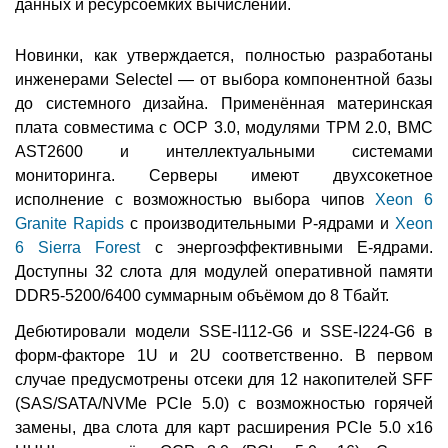
данных и ресурсоёмких вычислений.
Новинки, как утверждается, полностью разработаны
инженерами Selectel — от выбора компонентной базы
до системного дизайна. Применённая материнская
плата совместима с OCP 3.0, модулями TPM 2.0, BMC
AST2600 и интеллектуальными системами
мониторинга. Серверы имеют двухсокетное
исполнение с возможностью выбора чипов
Xeon 6
Granite Rapids
с производительными Р-ядрами и
Xeon
6 Sierra Forest
с энергоэффективными Е-ядрами.
Доступны 32 слота для модулей оперативной памяти
DDR5-5200/6400 суммарным объёмом до 8 Тбайт.
Дебютировали модели SSE-I112-G6 и SSE-I224-G6 в
форм-факторе 1U и 2U соответственно. В первом
случае предусмотрены отсеки для 12 накопителей SFF
(SAS/SATA/NVMe PCIe 5.0) с возможностью горячей
замены, два слота для карт расширения PCIe 5.0 x16