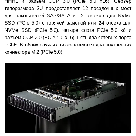
HHHL и разъём ОСР 3.0 (PCIe 5.0 х16). Сервер
типоразмера 2U предоставляет 12 посадочных мест
для накопителей SAS/SATA и 12 отсеков для NVMe
SSD (РСIe 5.0) с горячей заменой или 24 отсека для
NVMe SSD (РСIe 5.0), четыре слота PCIe 5.0 x8 и
разъём ОСР 3.0 (PCIe 5.0 х16). Есть два сетевых порта
1GbE. В обоих случаях также имеются два внутренних
коннектора М.2 (PCle 5.0).