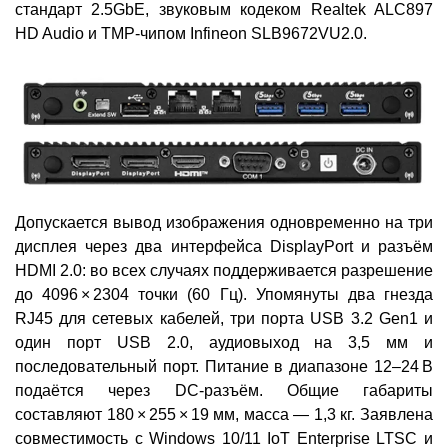
стандарт 2.5GbE, звуковым кодеком Realtek ALC897
HD Audio и TMP-чипом Infineon SLB9672VU2.0.
Допускается вывод изображения одновременно на три
дисплея через два интерфейса DisplayPort и разъём
HDMI 2.0: во всех случаях поддерживается разрешение
до 4096 × 2304 точки (60 Гц). Упомянуты два гнезда
RJ45 для сетевых кабелей, три порта USB 3.2 Gen1 и
один порт USB 2.0, аудиовыход на 3,5 мм и
последовательный порт. Питание в диапазоне 12–24 В
подаётся через DC-разъём. Общие габариты
составляют 180 × 255 × 19 мм, масса — 1,3 кг. Заявлена
совместимость с Windows 10/11 IoT Enterprise LTSC и