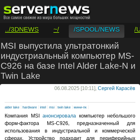
../3DNEWS
~/
/SPOOL/NEWS
/
/VAR/CONTACT
MSI выпустила ультратонкий
индустриальный компьютер MS-
C926 на базе Intel Alder Lake-N и
Twin Lake
06.08.2025 [10:11],
Сергей Карасёв
alder lake
hardware
intel
msi
twin lake
мини-пк
Компания MSI
анонсировала
компьютер небольшого
форм-фактора MS-C926, предназначенный для
использования в индустриальной и коммерческой
сферах. Устройство подходит для периферийных