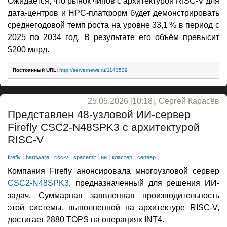
Ожидается, что рынок чипов с архитектурой RISC-V для
дата-центров и НРС-платформ будет демонстрировать
среднегодовой темп роста на уровне 33,1 % в период с
2025 по 2034 год. В результате его объём превысит
$200 млрд.
Постоянный URL:
http://servernews.ru/1143539
25.05.2026 [10:18], Сергей Карасёв
Представлен 48-узловой ИИ-сервер
Firefly CSC2-N48SPK3 с архитектурой
RISC-V
firefly
hardware
risc-v
spacemit
ии
кластер
сервер
Компания Firefly анонсировала многоузловой сервер
CSC2-N48SPK3
, предназначенный для решения ИИ-
задач. Суммарная заявленная производительность
этой системы, выполненной на архитектуре RISC-V,
достигает 2880 TOPS на операциях INT4.