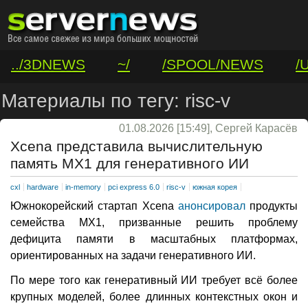
../3DNEWS
~/
/SPOOL/NEWS
/
/VAR/CONTACT
Материалы по тегу: risc-v
01.08.2026 [15:49], Сергей Карасёв
Xcena представила вычислительную
память MX1 для генеративного ИИ
cxl
hardware
in-memory
pci express 6.0
risc-v
южная корея
Южнокорейский стартап Xcena
анонсировал
продукты
семейства MX1, призванные решить проблему
дефицита памяти в масштабных платформах,
ориентированных на задачи генеративного ИИ.
По мере того как генеративный ИИ требует всё более
крупных моделей, более длинных контекстных окон и