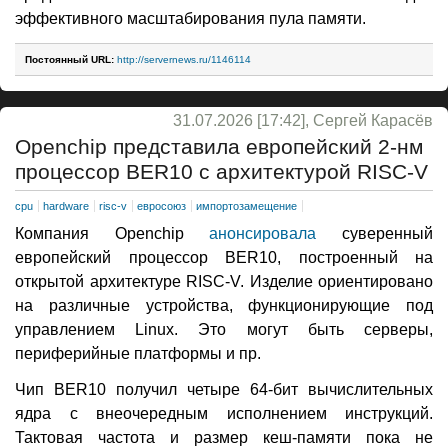
эффективного масштабирования пула памяти.
Постоянный URL:
http://servernews.ru/1146114
31.07.2026 [17:42], Сергей Карасёв
Openchip представила европейский 2-нм
процессор BER10 с архитектурой RISC-V
cpu
hardware
risc-v
евросоюз
импортозамещение
Компания Openchip
анонсировала
суверенный
европейский процессор BER10, построенный на
открытой архитектуре RISC-V. Изделие ориентировано
на различные устройства, функционирующие под
управлением Linux. Это могут быть серверы,
периферийные платформы и пр.
Чип BER10 получил четыре 64-бит вычислительных
ядра с внеочередным исполнением инструкций.
Тактовая частота и размер кеш-памяти пока не