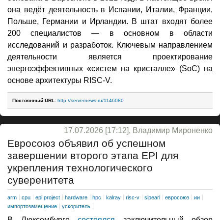
она ведёт деятельность в Испании, Италии, Франции,
Польше, Германии и Ирландии. В штат входят более
200 специалистов — в основном в области
исследований и разработок. Ключевым направлением
деятельности является проектирование
энергоэффективных «систем на кристалле» (SoC) на
основе архитектуры RISC-V.
Постоянный URL:
http://servernews.ru/1146080
17.07.2026 [17:12], Владимир Мироненко
Евросоюз объявил об успешном
завершении второго этапа EPI для
укрепления технологического
суверенитета
arm
cpu
epi project
hardware
hpc
kalray
risc-v
sipearl
евросоюз
ии
импортозамещение
ускоритель
В Люксембурге
состоялся
заключительный обзор