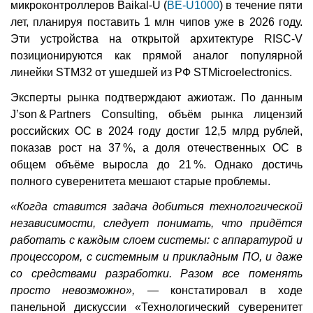
микроконтроллеров Baikal-U (
BE-U1000
) в течение пяти
лет, планируя поставить 1 млн чипов уже в 2026 году.
Эти устройства на открытой архитектуре RISC-V
позиционируются как прямой аналог популярной
линейки STM32 от ушедшей из РФ STMicroelectronics.
Эксперты рынка подтверждают ажиотаж. По данным
J’son & Partners Consulting, объём рынка лицензий
российских ОС в 2024 году достиг 12,5 млрд рублей,
показав рост на 37 %, а доля отечественных ОС в
общем объёме выросла до 21 %. Однако достичь
полного суверенитета мешают старые проблемы.
«Когда ставится задача добиться технологической
независимости, следует понимать, что придётся
работать с каждым слоем системы: с аппаратурой и
процессором, с системным и прикладным ПО, и даже
со средствами разработки. Разом все поменять
просто невозможно»,
— констатировал в ходе
панельной дискуссии «Технологический суверенитет