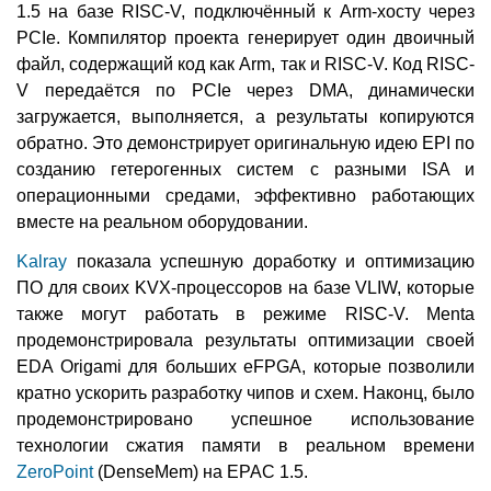
1.5 на базе RISC-V, подключённый к Arm-хосту через
PCIe. Компилятор проекта генерирует один двоичный
файл, содержащий код как Arm, так и RISC-V. Код RISC-
V передаётся по PCIe через DMA, динамически
загружается, выполняется, а результаты копируются
обратно. Это демонстрирует оригинальную идею EPI по
созданию гетерогенных систем с разными ISA и
операционными средами, эффективно работающих
вместе на реальном оборудовании.
Kalray
показала успешную доработку и оптимизацию
ПО для своих KVX-процессоров на базе VLIW, которые
также могут работать в режиме RISC-V. Menta
продемонстрировала результаты оптимизации своей
EDA Origami для больших eFPGA, которые позволили
кратно ускорить разработку чипов и схем. Наконц, было
продемонстрировано успешное использование
технологии сжатия памяти в реальном времени
ZeroPoint
(DenseMem) на EPAC 1.5.