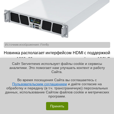
Источник изображения: Firefly
Новинка располагает интерфейсом HDMI с поддержкой
видео 1080p60, четырьмя сетевыми разъёмами 10GbE
Сайт Servernews использует файлы cookie и сервисы
SFP+, двумя портами USB 3.0 и сенсорным дисплеем
аналитики. Это помогает нам улучшать контент и работу
во фронтальной части, на котором отображаются
Cайта.
различные параметры (температура, скорость
Во время посещения Cайта вы соглашаетесь с
вращения вентиляторов, сетевые данные и пр.).
Пользовательским соглашением
и даёте согласие на
✖
обработку и передачу (в т.ч. трансграничную) персональных
Опционально предлагается возможность установки до
данных, использование Cайтом файлов cookie и метрических
48 накопителем формата M.2 2280 с интерфейсом PCIe
программ.
(NVMe): при использовании SSD вместимостью 16
«Графиня»: как Grafana, только лучше?
Принять
Тбайт суммарная ёмкость подсистемы хранения может
Реклама | ООО «Лаборатория Числитель»
достигать 768 Тбайт. Габариты составляют