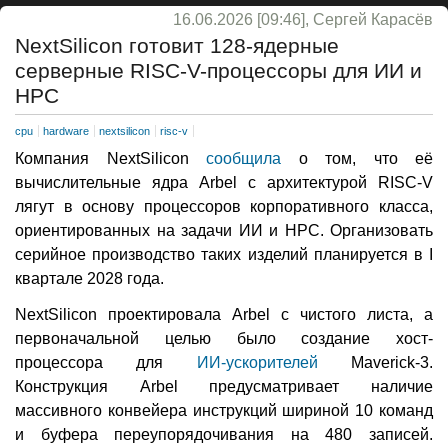
16.06.2026 [09:46], Сергей Карасёв
NextSilicon готовит 128-ядерные
серверные RISC-V-процессоры для ИИ и
НРС
cpu
hardware
nextsilicon
risc-v
Компания NextSilicon
сообщила
о том, что её
вычислительные ядра Arbel с архитектурой RISC-V
лягут в основу процессоров корпоративного класса,
ориентированных на задачи ИИ и НРС. Организовать
серийное производство таких изделий планируется в I
квартале 2028 года.
NextSilicon проектировала Arbel с чистого листа, а
первоначальной целью было создание хост-
процессора для
ИИ-ускорителей
Maverick-3.
Конструкция Arbel предусматривает наличие
массивного конвейера инструкций шириной 10 команд
и буфера переупорядочивания на 480 записей.