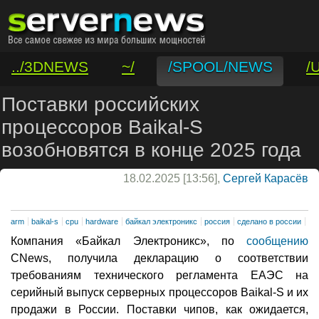
../3DNEWS
~/
/SPOOL/NEWS
/
/VAR/CONTACT
Поставки российских
процессоров Baikal-S
возобновятся в конце 2025 года
18.02.2025 [13:56],
Сергей Карасёв
arm
baikal-s
cpu
hardware
байкал электроникс
россия
сделано в россии
Компания «Байкал Электроникс», по
сообщению
CNews, получила декларацию о соответствии
требованиям технического регламента ЕАЭС на
серийный выпуск серверных процессоров Baikal-S и их
продажи в России. Поставки чипов, как ожидается,