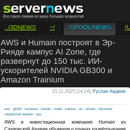
../3DNEWS
~/
/SPOOL/NEWS
/
/VAR/CONTACT
AWS и Humain построят в Эр-
Рияде кампус AI Zone, где
развернут до 150 тыс. ИИ-
ускорителей NVIDIA GB300 и
Amazon Trainium
21.11.2025 [14:14],
Руслан Авдеев
aws
gb300
hardware
humain
nvidia
trainium
ии
облако
обучение
саудовская аравия
цод
AWS и инвестиционная компания Humain из
Саудовской Аравии объявили о планах развёртывания