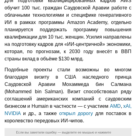
Для подготовки квалифицированных кадров AWS
обучит 100 тыс. граждан Саудовской Аравии работе с
облачными технологиями и специфике генеративного
ИИ в рамках программы Amazon Academy, отдельно
планируется поддержать программу повышения
квалификации для 10 тыс. женщин. Усилия направлены
на подготовку кадров для «ИИ-центричной» экономики,
которая, по прогнозам, к 2030 году внесёт в ВВП
страны вклад в объёме $130 млрд.
Подобные проекты стали возможны во многом
благодаря визиту в США наследного принца
Саудовской Аравии Мохаммеда бин Салмана
(Mohammed bin Salman). Визит способствовал ряду
соглашений американских компаний с саудовским
бизнесом и Humain в частности — с участием
AMD
,
xAI,
NVIDIA
и др., а также
открыл дорогу
для поставок в
королевство передовых ИИ-чипов.
Если вы заметили ошибку — выделите ее мышью и нажмите