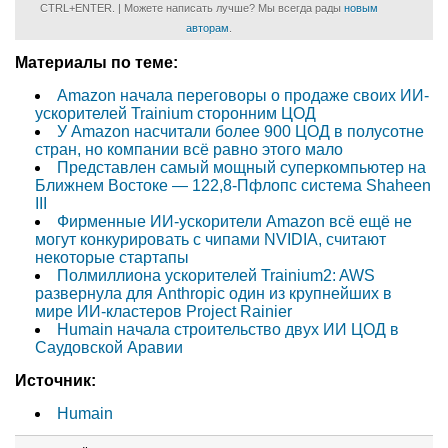
CTRL+ENTER. | Можете написать лучше? Мы всегда рады
новым
авторам
.
Материалы по теме:
Amazon начала переговоры о продаже своих ИИ-
ускорителей Trainium сторонним ЦОД
У Amazon насчитали более 900 ЦОД в полусотне
стран, но компании всё равно этого мало
Представлен самый мощный суперкомпьютер на
Ближнем Востоке — 122,8-Пфлопс система Shaheen
III
Фирменные ИИ-ускорители Amazon всё ещё не
могут конкурировать с чипами NVIDIA, считают
некоторые стартапы
Полмиллиона ускорителей Trainium2: AWS
развернула для Anthropic один из крупнейших в
мире ИИ-кластеров Project Rainier
Humain начала строительство двух ИИ ЦОД в
Саудовской Аравии
Источник:
Humain