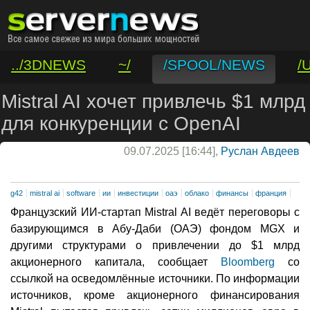
../3DNEWS
~/
/SPOOL/NEWS
/
/VAR/CONTACT
Mistral AI хочет привлечь $1 млрд
для конкуренции с OpenAI
09.07.2025 [16:44],
Руслан Авдеев
g42
mistral ai
software
ии
инвестиции
оаэ
облако
финансы
франция
Французский ИИ-стартап Mistral AI ведёт переговоры с
базирующимся в Абу-Даби (ОАЭ) фондом MGX и
другими структурами о привлечении до $1 млрд
акционерного капитала, сообщает
Bloomberg
со
ссылкой на осведомлённые источники. По информации
источников, кроме акционерного финансирования