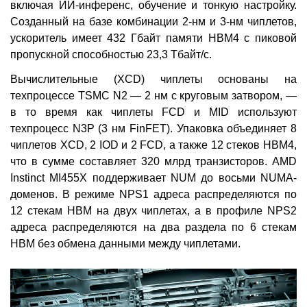
включая ИИ-инференс, обучение и тонкую настройку.
Созданный на базе комбинации 2-нм и 3-нм чиплетов,
ускоритель имеет 432 Гбайт памяти HBM4 с пиковой
пропускной способностью 23,3 Тбайт/с.
Вычислительные (XCD) чиплеты основаны на
техпроцессе TSMC N2 — 2 нм с круговым затвором, —
в то время как чиплеты FCD и MID используют
техпроцесс N3P (3 нм FinFET). Упаковка объединяет 8
чиплетов XCD, 2 IOD и 2 FCD, а также 12 стеков HBM4,
что в сумме составляет 320 млрд транзисторов. AMD
Instinct MI455X поддерживает NUM до восьми NUMA-
доменов. В режиме NPS1 адреса распределяются по
12 стекам HBM на двух чиплетах, а в профиле NPS2
адреса распределяются на два раздела по 6 стекам
HBM без обмена данными между чиплетами.