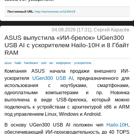
Постоянный URL:
http://servernews.ru/1146418
04.08.2026 [17:31], Сергей Карасёв
ASUS выпустила «ИИ-брелок» UGen300
USB AI с ускорителем Hailo-10H и 8 Гбайт
RAM
asus
hailo
hardware
usb
ии
инференс
ускоритель
Компания ASUS начала продажи внешнего ИИ-
ускорителя
UGen300 USB AI
, предназначенного для
использования с ноутбуками, смартфонами,
одноплатными компьютерами и пр. Новинка
выполнена в виде USB-брелока, который можно
подключать к устройствам с архитектурой x86 и ARM
под управлением Linux, Windows и Android.
В основу UGen300 USB AI положен чип
Hailo-10H
,
обеспечивающий ИИ-производительность до 40 TOPS