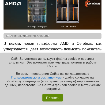
Источник изображения: Cerebras
В целом, новая платформа AMD и Cerebras, как
утверждается, даёт возможность повысить показатель
токенов в секунду на ватт (Т/с/Вт) в пять раз по
Сайт Servernews использует файлы cookie и сервисы
сравнению с конфигурациями, в которых используются
аналитики. Это помогает нам улучшать контент и работу
только лишь изделия WSE (при работе с
Cайта.
мультимодальной моделью Kimi 2.6 1T, насчитывающей
Во время посещения Cайта вы соглашаетесь с
1 трлн параметров). В рамках партнёрства с AMD
Пользовательским соглашением
и даёте согласие на
✖
обработку и передачу (в т.ч. трансграничную) персональных
компания Cerebras намерена развернуть системы
данных, использование Cайтом файлов cookie и метрических
Helios в своих дата-центрах. Новое аппаратное
программ.
решение станет доступно клиентам через облако
«Графиня»: как Grafana, только лучше?
Принять
Cerebras Cloud во II половине текущего года.
Реклама | ООО «Лаборатория Числитель»