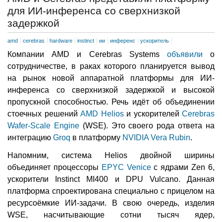
для ИИ-инференса со сверхнизкой
задержкой
amd
cerebras
hardware
instinct
ии
инференс
ускоритель
Компании AMD и Cerebras Systems
объявили
о
сотрудничестве, в раках которого планируется вывод
на рынок новой аппаратной платформы для ИИ-
инференса со сверхнизкой задержкой и высокой
пропускной способностью. Речь идёт об объединении
стоечных решений
AMD Helios
и ускорителей
Cerebras
Wafer-Scale Engine
(WSE). Это своего рода ответа на
интеграцию
Groq
в платформу
NVIDIA Vera Rubin
.
Напомним, система Helios двойной ширины
объединяет процессоры
EPYC Venice
с ядрами Zen 6,
ускорители Instinct MI400 и DPU Vulcano. Данная
платформа спроектирована специально с прицелом на
ресурсоёмкие ИИ-задачи. В свою очередь, изделия
WSE, насчитывающие сотни тысяч ядер,