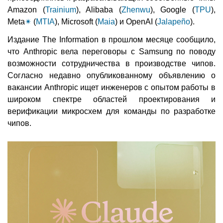
Amazon (
Trainium
), Alibaba (
Zhenwu
), Google (
TPU
),
Meta
✴
(
MTIA
), Microsoft (
Maia
) и OpenAI (
Jalapeño
).
Издание The Information в прошлом месяце сообщило,
что Anthropic вела переговоры с Samsung по поводу
возможности сотрудничества в производстве чипов.
Согласно недавно опубликованному объявлению о
вакансии Anthropic ищет инженеров с опытом работы в
широком спектре областей проектирования и
верификации микросхем для команды по разработке
чипов.