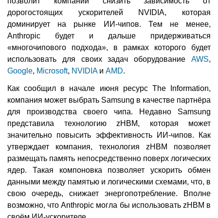
позволит компании снизить зависимость от
дорогостоящих ускорителей NVIDIA, которая
доминирует на рынке ИИ-чипов. Тем не менее,
Anthropic будет и дальше придерживаться
«многочипового подхода», в рамках которого будет
использовать для своих задач оборудование
AWS
,
Google
,
Microsoft
,
NVIDIA
и
AMD
.
Как сообщил в начале июня ресурс The Information,
компания может выбрать Samsung в качестве партнёра
для производства своего чипа. Недавно Samsung
представила технологию zHBM, которая может
значительно повысить эффективность ИИ-чипов. Как
утверждает компания, технология zHBM позволяет
размещать память непосредственно поверх логических
ядер. Такая компоновка позволяет ускорить обмен
данными между памятью и логическими схемами, что, в
свою очередь, снижает энергопотребление. Вполне
возможно, что Anthropic могла бы использовать zHBM в
своём ИИ-ускорителе.