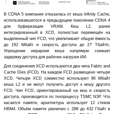
В CDNA 5 компания отказалась от кеша Infinity Cache,
использовавшегося в предыдущем поколении CDNA 4
для буферизации VRAM. Кеш L2, ранее
интегрированный в XCD, полностью перемещён на
выделенный чип FCD, что увеличивает общую ёмкость
до 192 Мбайт и скорость доступа до 27 Тбайт/с.
Упрощение иерархии кеша напрямую снижает
задержку доступа для рабочих нагрузок ИИ.
Для соединения XCD используются два чипа Fabric and
Cache Dies (FCD). На каждом FCD размещено четыре
XCD. Четыре XCD совместно используют 96 Мбайт
кеша L2 и не могут получить доступ к кешу другого
FCD. Чип FCD, ориентированный на кеш и скорость
доступа, производится по техпроцессу TSMC N3P. Что
касается памяти, архитектура использует 12 стеков
HBM4. Объём памяти увеличен с 288 до 432 Гбайт в