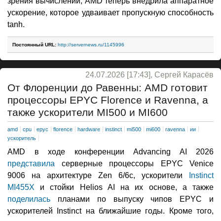
зрения вычислений, AMD теперь внедрила аппаратное
ускорение, которое удваивает пропускную способность
tanh.
Постоянный URL:
http://servernews.ru/1145996
24.07.2026 [17:43], Сергей Карасёв
От Флоренции до Равенны: AMD готовит
процессоры EPYC Florence и Ravenna, а
также ускорители MI500 и MI600
amd
cpu
epyc
florence
hardware
instinct
mi500
mi600
ravenna
ии
ускоритель
AMD в ходе конференции Advancing AI 2026
представила
серверные процессоры EPYC Venice
9006 на архитектуре Zen 6/6c, ускорители
Instinct
MI455X
и стойки Helios AI на их основе, а также
поделилась
планами по выпуску чипов EPYC и
ускорителей Instinct на ближайшие годы. Кроме того,