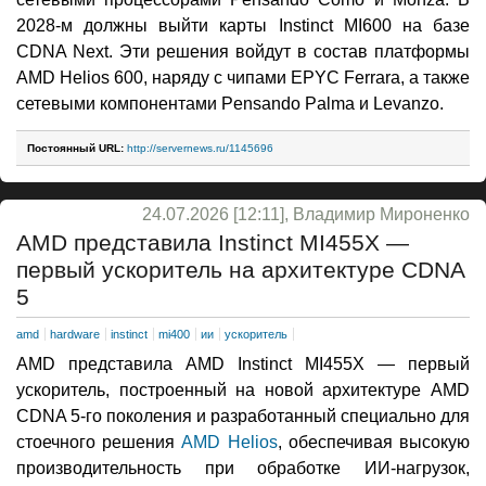
2028-м должны выйти карты Instinct MI600 на базе
CDNA Next. Эти решения войдут в состав платформы
AMD Helios 600, наряду с чипами EPYC Ferrara, а также
сетевыми компонентами Pensando Palma и Levanzo.
Постоянный URL:
http://servernews.ru/1145696
24.07.2026 [12:11], Владимир Мироненко
AMD представила Instinct MI455X —
первый ускоритель на архитектуре CDNA
5
amd
hardware
instinct
mi400
ии
ускоритель
AMD представила AMD Instinct MI455X — первый
ускоритель, построенный на новой архитектуре AMD
CDNA 5-го поколения и разработанный специально для
стоечного решения
AMD Helios
, обеспечивая высокую
производительность при обработке ИИ-нагрузок,