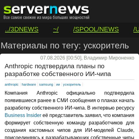
../3DNEWS
~/
/SPOOL/NEWS
/
/VAR/CONTACT
Материалы по тегу: ускоритель
07.08.2026 [00:50], Владимир Мироненко
Anthropic подтвердила планы по
разработке собственного ИИ-чипа
anthropic
hardware
samsung
ии
ускоритель
Компания Anthropic официально подтвердила
появившиеся ранее в СМИ сообщения о планах начать
разработку собственного ИИ-чипа. В интервью ресурсу
Business Insider
её представитель заявил, что компания
формирует собственную команду разработчиков для
создания кастомных чипов для ИИ-моделей Claude,
присоединяясь к разрабатывающих собственные чипы