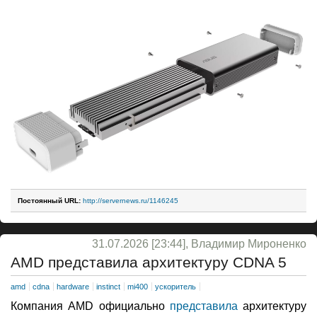
Постоянный URL:
http://servernews.ru/1146245
31.07.2026 [23:44], Владимир Мироненко
AMD представила архитектуру CDNA 5
amd
cdna
hardware
instinct
mi400
ускоритель
Компания AMD официально
представила
архитектуру