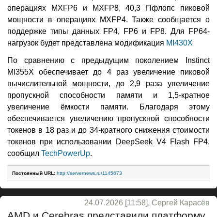
операциях MXFP6 и MXFP8, 40,3 Пфлопс пиковой
мощности в операциях MXFP4. Также сообщается о
поддержке типы данных FP4, FP6 и FP8. Для FP64-
нагрузок будет представлена модификация
MI430X
По сравнению с предыдущим поколением Instinct
MI355X обеспечивает до 4 раз увеличение пиковой
вычислительной мощности, до 2,9 раза увеличение
пропускной способности памяти и 1,5-кратное
увеличение ёмкости памяти. Благодаря этому
обеспечивается увеличению пропускной способности
токенов в 18 раз и до 34-кратного снижения стоимости
токенов при использовании DeepSeek V4 Flash FP4,
сообщил
TechPowerUp
.
Постоянный URL:
http://servernews.ru/1145673
24.07.2026 [11:58], Сергей Карасёв
AMD и Cerebras представили платформу