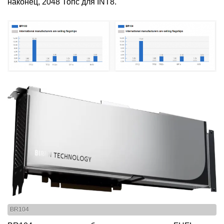
наконец, 2048 Топс для INT8.
BR104