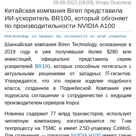
09.08.2022 [18:09], Игорь Осколков
Китайская компания Biren представила
ИИ-ускоритель BR100, который обгоняет
по производительности NVIDIA A100
biren technology
cxl
hardware
hpc
pci express 5.0
ии
китай
ускоритель
Шанхайская компания Biren Technology, основанная в
2019 году и уже получившая более $280 млн
инвестиций, официально представила серию
ускорителей
BR100
, которые способные потягаться с
актуальными решениями от западных IT-гигантов.
Утверждается, что это первое изделие подобного
класса, созданное в Поднебесной. Компания уже
подписала соглашение о сотрудничестве с ведущим
производителем серверов Inspur.
Новинка содержит 77 млрд транзисторов, использует
чиплетную компоновку, изготавливается по 7-нм
техпроцессу на TSMC и имеет 2.5D-упаковку CoWoS.
Для сравнения — грядущие
NVIDIA H100
имеют такую