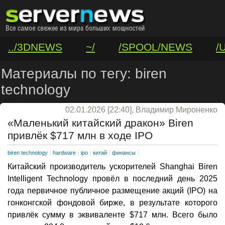
../3DNEWS
~/
/SPOOL/NEWS
/
/VAR/CONTACT
Материалы по тегу: biren
technology
02.01.2026 [22:40], Владимир Мироненко
«Маленький китайский дракон» Biren
привлёк $717 млн в ходе IPO
biren technology
hardware
ipo
китай
финансы
Китайский производитель ускорителей Shanghai Biren
Intelligent Technology провёл в последний день 2025
года первичное публичное размещение акций (IPO) на
гонконгской фондовой бирже, в результате которого
привлёк сумму в эквиваленте $717 млн. Всего было