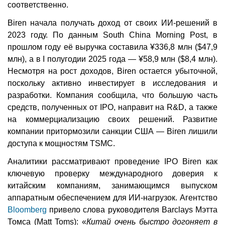
соответственно.
Biren начала получать доход от своих ИИ-решений в
2023 году. По данным South China Morning Post, в
прошлом году её выручка составила ¥336,8 млн ($47,9
млн), а в I полугодии 2025 года — ¥58,9 млн ($8,4 млн).
Несмотря на рост доходов, Biren остается убыточной,
поскольку активно инвестирует в исследования и
разработки. Компания сообщила, что большую часть
средств, полученных от IPO, направит на R&D, а также
на коммерциализацию своих решений. Развитие
компании притормозили санкции США — Biren лишили
доступа к мощностям TSMC.
Аналитики рассматривают проведение IPO Biren как
ключевую проверку международного доверия к
китайским компаниям, занимающимся выпуском
аппаратным обеспечением для ИИ-нагрузок. Агентство
Bloomberg
привело слова руководителя Barclays Мэтта
Томса (Matt Toms): «
Китай очень быстро догоняет в