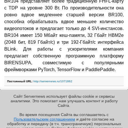
BR104 представляет более традиционную FHFL-карту
с TDP на уровне 300 Вт. По производительности она
ровно вдвое медленнее старшей версии BR100,
способна обрабатывать вдвое меньшее количество
видеопотоков и предлагает только до 4 SVI-инстансов.
BR104 имеет 150 Мбайт кеш-памяти, 32 Гбайт HBM2e
(2048 бит, 819 Гбайт/c) и три 192-Гбайт/с интерфейса
BLink. Для работы с ускорителями компания
предлагает собственную программную платформу
BIRENSUPA, совместимую с популярными
фреймворками PyTorch, TensorFlow и PaddlePaddle.
Постоянный URL:
http://servernews.ru/1071862
Сайт Servernews использует файлы cookie и сервисы
Следующие новости »
аналитики. Это помогает нам улучшать контент и работу
Cайта.
Во время посещения Cайта вы соглашаетесь с
Пользовательским соглашением
и даёте согласие на
✖
РЕКЛАМА • ООО «ЛАБОРАТОРИЯ ЧИСЛИТЕЛЬ»
обработку и передачу (в т.ч. трансграничную) персональных
Copyright ©2010-2026