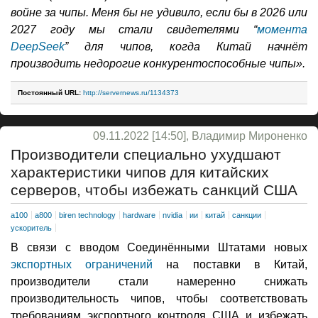
войне за чипы. Меня бы не удивило, если бы в 2026 или
2027 году мы стали свидетелями “
момента
DeepSeek
” для чипов, когда Китай начнёт
производить недорогие конкурентоспособные чипы».
Постоянный URL:
http://servernews.ru/1134373
09.11.2022 [14:50], Владимир Мироненко
Производители специально ухудшают
характеристики чипов для китайских
серверов, чтобы избежать санкций США
a100
a800
biren technology
hardware
nvidia
ии
китай
санкции
ускоритель
В связи с вводом Соединёнными Штатами новых
экспортных ограничений
на поставки в Китай,
производители стали намеренно снижать
производительность чипов, чтобы соответствовать
требованиям экспортного контроля США и избежать