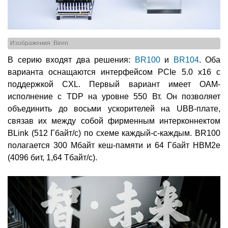
Изображения: Biren
В серию входят два решения:
BR100
и
BR104
. Оба
варианта оснащаются интерфейсом PCIe 5.0 x16 с
поддержкой CXL. Первый вариант имеет OAM-
исполнение с TDP на уровне 550 Вт. Он позволяет
объединить до восьми ускорителей на UBB-плате,
связав их между собой фирменным интерконнектом
BLink (512 Гбайт/с) по схеме каждый-с-каждым. BR100
полагается 300 Мбайт кеш-памяти и 64 Гбайт HBM2e
(4096 бит, 1,64 Тбайт/c).