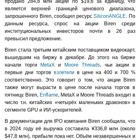
продано 284,8 млн акций по $19,6 за единицу, что
является верхней границей ценового диапазона,
запрошенного Biren, сообщил ресурс
SiliconANGLE
. По
данным ресурса, спрос на акции Biren среди
институциональных инвесторов почти в 26 раз
превысил предложение.
Biren стала третьим китайским поставщиком видеокарт,
вышедшим на биржу в декабре. До этого на бирже
начали торги
MetaX
и
Moore Threads
, чьи акции в
первые дни торгов
взлетели
в цене на 400 и 700 %
соответственно. Это говорит о том, что акции Biren
также могут вырасти в цене после начала торгов в
пятницу. Biren,
Enflame
, MetaX и Moore Threads входит в
число т.н. китайских «четырёх маленьких драконов» в
сегменте GPU и ИИ-ускорителей.
В документации для IPO компания Biren сообщила, что
в 2024 году её выручка составила ¥336,8 млн (около
$47,8 млн), прибыли пока нет. Объём незавершенных и