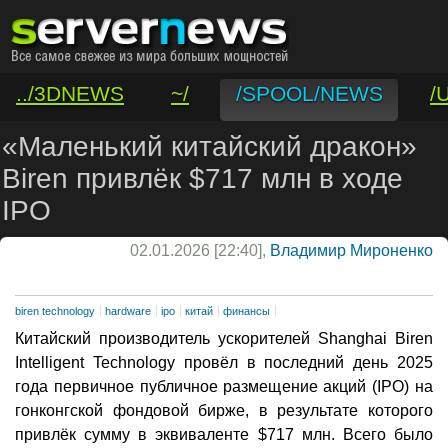
../3DNEWS
~/
/SPOOL/NEWS
/
/VAR/CONTACT
«Маленький китайский дракон»
Biren привлёк $717 млн в ходе
IPO
02.01.2026 [22:40],
Владимир Мироненко
biren technology
hardware
ipo
китай
финансы
Китайский производитель ускорителей Shanghai Biren
Intelligent Technology провёл в последний день 2025
года первичное публичное размещение акций (IPO) на
гонконгской фондовой бирже, в результате которого
привлёк сумму в эквиваленте $717 млн. Всего было