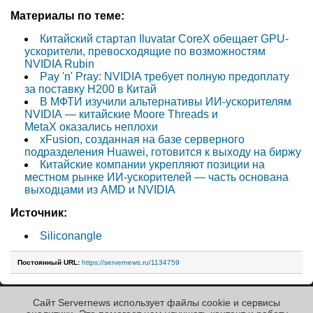
Материалы по теме:
Китайский стартап Iluvatar CoreX обещает GPU-
ускорители, превосходящие по возможностям
NVIDIA Rubin
Pay 'n' Pray: NVIDIA требует полную предоплату
за поставку H200 в Китай
В МФТИ изучили альтернативы ИИ-ускорителям
NVIDIA — китайские Moore Threads и
MetaX оказались неплохи
xFusion, созданная на базе серверного
подразделения Huawei, готовится к выходу на биржу
Китайские компании укрепляют позиции на
местном рынке ИИ-ускорителей — часть основана
выходцами из AMD и NVIDIA
Источник:
Siliconangle
Постоянный URL:
https://servernews.ru/1134759
Сайт Servernews использует файлы cookie и сервисы
« Назад к ленте