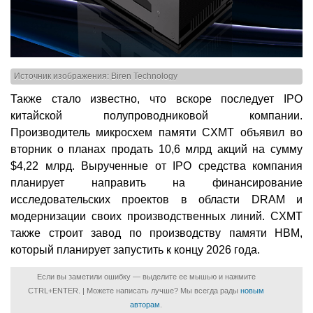
Источник изображения: Biren Technology
Также стало известно, что вскоре последует IPO
китайской полупроводниковой компании.
Производитель микросхем памяти CXMT объявил во
вторник о планах продать 10,6 млрд акций на сумму
$4,22 млрд. Вырученные от IPO средства компания
планирует направить на финансирование
исследовательских проектов в области DRAM и
модернизации своих производственных линий. CXMT
также строит завод по производству памяти HBM,
который планирует запустить к концу 2026 года.
Если вы заметили ошибку — выделите ее мышью и нажмите
CTRL+ENTER. | Можете написать лучше? Мы всегда рады
новым
авторам
.