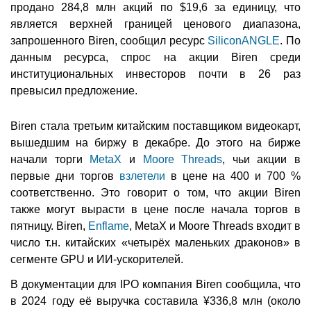
продано 284,8 млн акций по $19,6 за единицу, что
является верхней границей ценового диапазона,
запрошенного Biren, сообщил ресурс
SiliconANGLE
. По
данным ресурса, спрос на акции Biren среди
институциональных инвесторов почти в 26 раз
превысил предложение.
Biren стала третьим китайским поставщиком видеокарт,
вышедшим на биржу в декабре. До этого на бирже
начали торги
MetaX
и
Moore Threads
, чьи акции в
первые дни торгов
взлетели
в цене на 400 и 700 %
соответственно. Это говорит о том, что акции Biren
также могут вырасти в цене после начала торгов в
пятницу. Biren,
Enflame
, MetaX и Moore Threads входит в
число т.н. китайских «четырёх маленьких драконов» в
сегменте GPU и ИИ-ускорителей.
В документации для IPO компания Biren сообщила, что
в 2024 году её выручка составила ¥336,8 млн (около