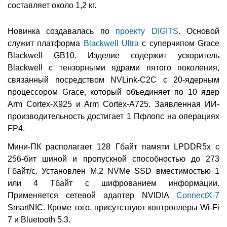
составляет около 1,2 кг.
Новинка создавалась по
проекту DIGITS
. Основой
служит платформа
Blackwell Ultra
с суперчипом Grace
Blackwell GB10. Изделие содержит ускоритель
Blackwell с тензорными ядрами пятого поколения,
связанный посредством NVLink-C2C с 20-ядерным
процессором Grace, который объединяет по 10 ядер
Arm Cortex-X925 и Arm Cortex-A725. Заявленная ИИ-
производительность достигает 1 Пфлопс на операциях
FP4.
Мини-ПК располагает 128 Гбайт памяти LPDDR5x с
256-бит шиной и пропускной способностью до 273
Гбайт/с. Установлен M.2 NVMe SSD вместимостью 1
или 4 Тбайт с шифрованием информации.
Применяется сетевой адаптер NVIDIA
ConnectX-7
SmartNIC. Кроме того, присутствуют контроллеры Wi-Fi
7 и Bluetooth 5.3.