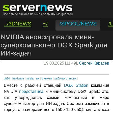
../3DNEWS
~/
/SPOOL/NEWS
/
/VAR/CONTACT
NVIDIA анонсировала мини-
суперкомпьютер DGX Spark для
ИИ-задач
19.03.2025 [11:49],
Сергей Карасёв
gb10
hardware
nvidia
ии
мини-пк
рабочая станция
Вместе с рабочей станцией
DGX Station
компания
NVIDIA
представила
и мини-систему DGX Spark: это,
как утверждается, самый компактный в мире
суперкомпьютер для ИИ-задач. Система заключена в
корпус с размерами всего 150 × 150 × 50,5 мм, а масса