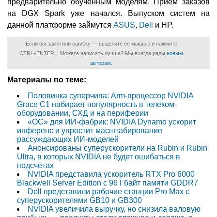
предварительно обученным моделям. Приём заказов
на DGX Spark уже начался. Выпуском систем на
данной платформе займутся
ASUS
,
Dell
и HP.
Если вы заметили ошибку — выделите ее мышью и нажмите
CTRL+ENTER. | Можете написать лучше? Мы всегда рады
новым
авторам
.
Материалы по теме:
Половинка суперчипа: Arm-процессор NVIDIA
Grace C1 набирает популярность в телеком-
оборудовании, СХД и на периферии
«ОС» для ИИ-фабрик: NVIDIA Dynamo ускорит
инференс и упростит масштабирование
рассуждающих ИИ-моделей
Анонсированы суперускорители на Rubin и Rubin
Ultra, в которых NVIDIA не будет ошибаться в
подсчётах
NVIDIA представила ускоритель RTX Pro 6000
Blackwell Server Edition с 96 Гбайт памяти GDDR7
Dell представили рабочие станции Pro Max с
суперускорителями GB10 и GB300
NVIDIA увеличила выручку, но снизила валовую