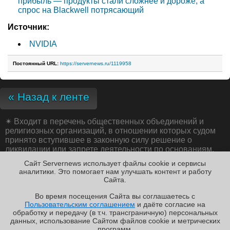
прибыль — продукты стали сложнее и дороже, а
спрос на Blackwell потрясающий
Источник:
NVIDIA
Постоянный URL:
https://servernews.ru/1119958
« Назад к ленте
✴
Входит в перечень общественных объединений и
религиозных организаций, в отношении которых судом
принято вступившее в законную силу решение о
ликвидации или запрете деятельности по основаниям,
предусмотренным Федеральным законом от 25.07.2002
Сайт Servernews использует файлы cookie и сервисы
№ 114-ФЗ «О противодействии экстремистской
аналитики. Это помогает нам улучшать контент и работу
деятельности»;
Cайта.
Во время посещения Cайта вы соглашаетесь с
Пользовательским соглашением
и даёте согласие на
✖
обработку и передачу (в т.ч. трансграничную) персональных
Copyright ©2010-2026
данных, использование Cайтом файлов cookie и метрических
Servernews
.
Пользовательское
соглашение
.
Защищено
программ.