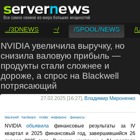
../3DNEWS
~/
/SPOOL/NEWS
/
/VAR/CONTACT
NVIDIA увеличила выручку, но
снизила валовую прибыль —
продукты стали сложнее и
дороже, а спрос на Blackwell
потрясающий
27.02.2025 [16:27],
Владимир Мироненко
blackwell
hardware
nvidia
инференс
финансы
NVIDIA
объявила
финансовые результаты за IV
квартал и 2025 финансовый год, завершившийся 26