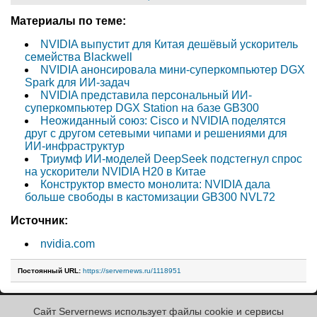
Материалы по теме:
NVIDIA выпустит для Китая дешёвый ускоритель
семейства Blackwell
NVIDIA анонсировала мини-суперкомпьютер DGX
Spark для ИИ-задач
NVIDIA представила персональный ИИ-
суперкомпьютер DGX Station на базе GB300
Неожиданный союз: Cisco и NVIDIA поделятся
друг с другом сетевыми чипами и решениями для
ИИ-инфраструктур
Триумф ИИ-моделей DeepSeek подстегнул спрос
на ускорители NVIDIA H20 в Китае
Конструктор вместо монолита: NVIDIA дала
больше свободы в кастомизации GB300 NVL72
Источник:
nvidia.com
Постоянный URL:
https://servernews.ru/1118951
Сайт Servernews использует файлы cookie и сервисы
« Назад к ленте