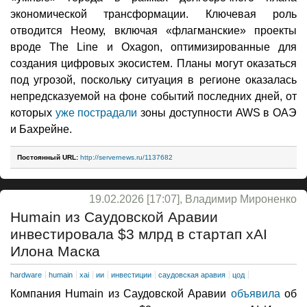
экономической трансформации. Ключевая роль
отводится Неому, включая «флагманские» проекты
вроде The Line и Oxagon, оптимизированные для
создания цифровых экосистем. Планы могут оказаться
под угрозой, поскольку ситуация в регионе оказалась
непредсказуемой на фоне событий последних дней, от
которых
уже пострадали
зоны доступности AWS в ОАЭ
и Бахрейне.
Постоянный URL:
http://servernews.ru/1137682
19.02.2026 [17:07], Владимир Мироненко
Humain из Саудовской Аравии
инвестировала $3 млрд в стартап xAI
Илона Маска
hardware
humain
xai
ии
инвестиции
саудовская аравия
цод
Компания Humain из Саудовской Аравии
объявила
об