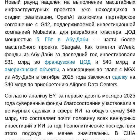
Новый раунд нацелен на выполнение масштабных
инфраструктурных проектов, уже находящихся в
стадии реализации. OpenAI заключила партнёрское
соглашение с G42, поддерживаемой инвестиционной
компанией Mubadala, для разработки кластера ЦОД
мощностью
5 ГВт в Абу-Даби
— части более
масштабного проекта Stargate. Как отметил eWeek,
фонды из Абу-Даби за последний год инвестировали
$31 млрд во
французские ЦОД
и $40 млрд в
американские объекты
, а консорциум во главе с MGX
из Абу-Даби в октябре 2025 года заключил
сделку
на
$40 млрд по приобретению Aligned Data Centers.
Согласно анализу EY, за первые девять месяцев 2025
года суверенные фонды благосостояния участвовали в
венчурных сделках в сфере ИИ на общую сумму $46
млрд, что составляет почти половину всех венчурных
инвестиций в ИИ за год. Геополитические последствия
этого подхода не менее значительны. В США