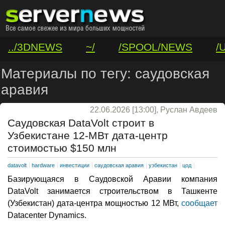
../3DNEWS
~/
/SPOOL/NEWS
/
/VAR/CONTACT
Материалы по тегу: саудовская
аравия
22.06.2026 [13:00], Руслан Авдеев
Саудовская DataVolt строит в
Узбекистане 12-МВт дата-центр
стоимостью $150 млн
datavolt
hardware
инвестиции
саудовская аравия
узбекистан
цод
Базирующаяся в Саудовской Аравии компания
DataVolt занимается строительством в Ташкенте
(Узбекистан) дата-центра мощностью 12 МВт,
сообщает
Datacenter Dynamics.