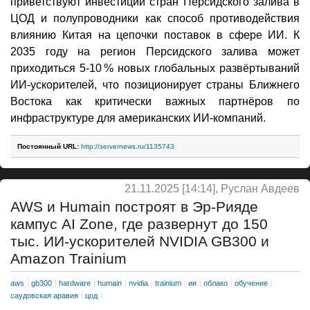
приветствуют инвестиции стран Персидского залива в
ЦОД и полупроводники как способ противодействия
влиянию Китая на цепочки поставок в сфере ИИ. К
2035 году на регион Персидского залива может
приходиться 5-10 % новых глобальных развёртываний
ИИ-ускорителей, что позиционирует страны Ближнего
Востока как критически важных партнёров по
инфраструктуре для американских ИИ-компаний.
Постоянный URL:
http://servernews.ru/1135743
21.11.2025 [14:14], Руслан Авдеев
AWS и Humain построят в Эр-Рияде
кампус AI Zone, где развернут до 150
тыс. ИИ-ускорителей NVIDIA GB300 и
Amazon Trainium
aws
gb300
hardware
humain
nvidia
trainium
ии
облако
обучение
саудовская аравия
цод