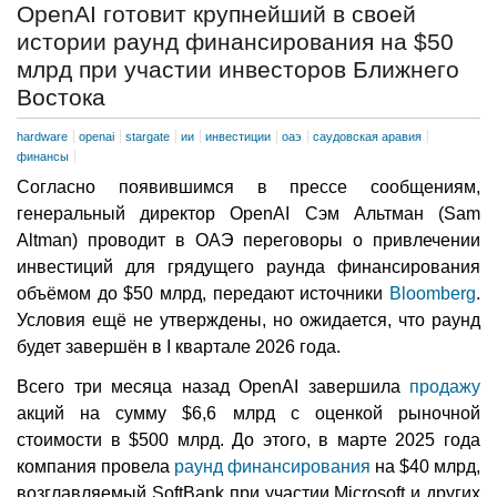
OpenAI готовит крупнейший в своей
истории раунд финансирования на $50
млрд при участии инвесторов Ближнего
Востока
hardware
openai
stargate
ии
инвестиции
оаэ
саудовская аравия
финансы
Согласно появившимся в прессе сообщениям,
генеральный директор OpenAI Сэм Альтман (Sam
Altman) проводит в ОАЭ переговоры о привлечении
инвестиций для грядущего раунда финансирования
объёмом до $50 млрд, передают источники
Bloomberg
.
Условия ещё не утверждены, но ожидается, что раунд
будет завершён в I квартале 2026 года.
Всего три месяца назад OpenAI завершила
продажу
акций на сумму $6,6 млрд с оценкой рыночной
стоимости в $500 млрд. До этого, в марте 2025 года
компания провела
раунд финансирования
на $40 млрд,
возглавляемый SoftBank при участии Microsoft и других