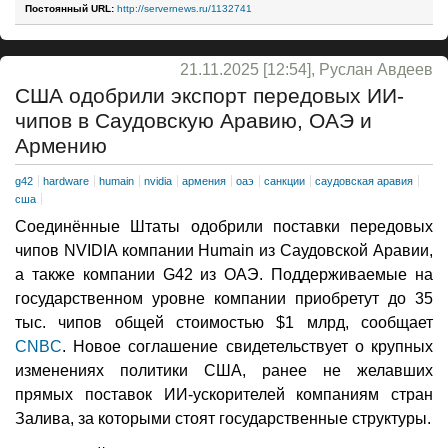
Постоянный URL:
http://servernews.ru/1132741
21.11.2025 [12:54], Руслан Авдеев
США одобрили экспорт передовых ИИ-
чипов в Саудовскую Аравию, ОАЭ и
Армению
g42
hardware
humain
nvidia
армения
оаэ
санкции
саудовская аравия
сша
Соединённые Штаты одобрили поставки передовых
чипов NVIDIA компании Humain из Саудовской Аравии,
а также компании G42 из ОАЭ. Поддерживаемые на
государственном уровне компании приобретут до 35
тыс. чипов общей стоимостью $1 млрд, сообщает
CNBC
. Новое соглашение свидетельствует о крупных
изменениях политики США, ранее не желавших
прямых поставок ИИ-ускорителей компаниям стран
Залива, за которыми стоят государственные структуры.