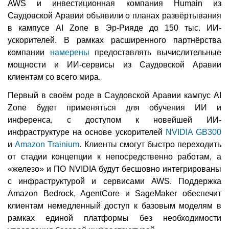
AWS и инвестиционная компания Humain из
Саудовской Аравии объявили о планах развёртывания
в кампусе AI Zone в Эр-Рияде до 150 тыс. ИИ-
ускорителей. В рамках расширенного партнёрства
компании
намерены
предоставлять вычислительные
мощности и ИИ-сервисы из Саудовской Аравии
клиентам со всего мира.
Первый в своём роде в Саудовской Аравии кампус AI
Zone будет применяться для обучения ИИ и
инференса, с доступом к новейшей ИИ-
инфраструктуре на основе ускорителей
NVIDIA GB300
и
Amazon Trainium
. Клиенты смогут быстро переходить
от стадии концепции к непосредственно работам, а
«железо» и ПО NVIDIA будут бесшовно интегрированы
с инфраструктурой и сервисами AWS. Поддержка
Amazon Bedrock, AgentCore и SageMaker обеспечит
клиентам немедленный доступ к базовым моделям в
рамках единой платформы без необходимости