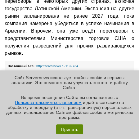
переговоры в некоторых других странах, включая
государства Латинской Америки. Экспансия на другие
рынки запланирована не ранее 2027 года, пока
компания намерена убедиться в успехе начинания в
Армении. Впрочем, она уже ведёт переговоры с
представителями Министерства торговли США о
получении разрешений для прочих развивающихся
рынков.
Постоянный URL:
http://servernews.ru/1132734
Сайт Servernews использует файлы cookie и сервисы
аналитики. Это помогает нам улучшать контент и работу
20.11.2025 [14:09], Руслан Авдеев
Cайта.
xAI, Humain и NVIDIA построят крупный
Во время посещения Cайта вы соглашаетесь с
ИИ ЦОД в Саудовской Аравии
Пользовательским соглашением
и даёте согласие на
✖
обработку и передачу (в т.ч. трансграничную) персональных
hardware
humain
nvidia
xai
ии
саудовская аравия
цод
данных, использование Cайтом файлов cookie и метрических
программ.
Глава компании xAI Илон Маск (Elon Musk) объявил о
Обзор «малолитражного суперкомпьютера» MSI
новом совместном проекте xAI, NVIDIA и Humain в
EdgeXpert MS-C931
Принять
Саудовской Аравии. Новость появилась на фоне