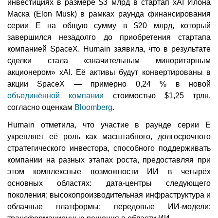
инвестициях в размере $3 млрд в стартап xAI Илона
Маска (Elon Musk) в рамках раунда финансирования
серии E на общую сумму в $20 млрд, который
завершился незадолго до приобретения стартапа
компанией SpaceX. Humain заявила, что в результате
сделки стала «значительным миноритарным
акционером» xAI. Её активы будут конвертированы в
акции SpaceX — примерно 0,24 % в новой
объединённой компании
стоимостью $1,25 трлн,
согласно оценкам
Bloomberg
.
Humain отметила, что участие в раунде серии E
укрепляет её роль как масштабного, долгосрочного
стратегического инвестора, способного поддерживать
компании на разных этапах роста, предоставляя при
этом комплексные возможности ИИ в четырёх
основных областях: дата-центры следующего
поколения; высокопроизводительная инфраструктура и
облачные платформы; передовые ИИ-модели;