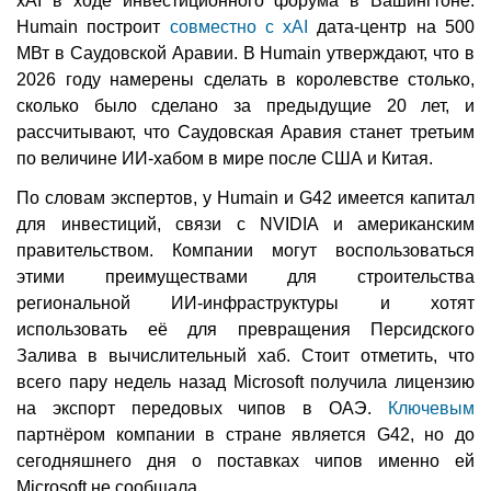
xAI в ходе инвестиционного форума в Вашингтоне.
Humain построит
совместно с xAI
дата-центр на 500
МВт в Саудовской Аравии. В Humain утверждают, что в
2026 году намерены сделать в королевстве столько,
сколько было сделано за предыдущие 20 лет, и
рассчитывают, что Саудовская Аравия станет третьим
по величине ИИ-хабом в мире после США и Китая.
По словам экспертов, у Humain и G42 имеется капитал
для инвестиций, связи с NVIDIA и американским
правительством. Компании могут воспользоваться
этими преимуществами для строительства
региональной ИИ-инфраструктуры и хотят
использовать её для превращения Персидского
Залива в вычислительный хаб. Стоит отметить, что
всего пару недель назад Microsoft получила лицензию
на экспорт передовых чипов в ОАЭ.
Ключевым
партнёром компании в стране является G42, но до
сегодняшнего дня о поставках чипов именно ей
Microsoft не сообщала.