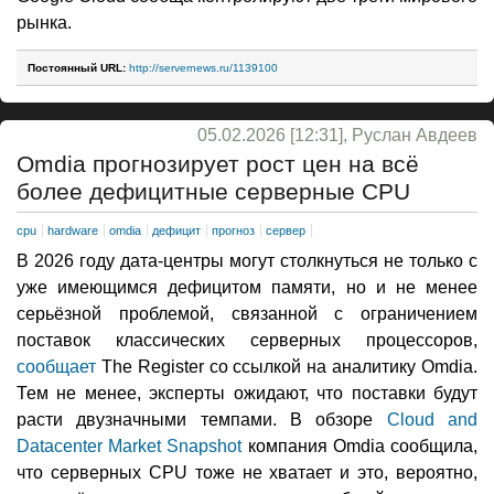
рынка.
Постоянный URL:
http://servernews.ru/1139100
05.02.2026 [12:31], Руслан Авдеев
Omdia прогнозирует рост цен на всё
более дефицитные серверные CPU
cpu
hardware
omdia
дефицит
прогноз
сервер
В 2026 году дата-центры могут столкнуться не только с
уже имеющимся дефицитом памяти, но и не менее
серьёзной проблемой, связанной с ограничением
поставок классических серверных процессоров,
сообщает
The Register со ссылкой на аналитику Omdia.
Тем не менее, эксперты ожидают, что поставки будут
расти двузначными темпами. В обзоре
Cloud and
Datacenter Market Snapshot
компания Omdia сообщила,
что серверных CPU тоже не хватает и это, вероятно,