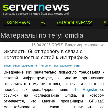
../3DNEWS
~/
/SPOOL/NEWS
/
/VAR/CONTACT
Материалы по тегу: omdia
16.04.2026 [20:53], Владимир Мироненко
Эксперты бьют тревогу в связи с
неготовностью сетей к ИИ-трафику
lumen
omdia
дефицит
ии
интернет
исследование
сети
Внедрение ИИ значительно повысило требования к
сетевой инфраструктуре, и многие организации
оказались к этому не готовы, включая и некоторых
неооблачных провайдеров, пишет
The Register
со
ссылкой на исследование Omdia, в котором
отмечается, что многие провайдеры GPUaaS
масштабировали свою вычислительную