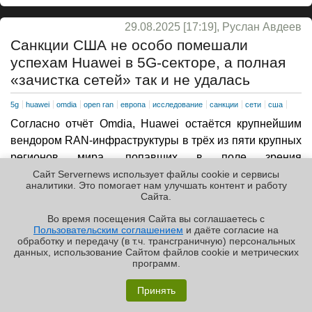
29.08.2025 [17:19], Руслан Авдеев
Санкции США не особо помешали
успехам Huawei в 5G-секторе, а полная
«зачистка сетей» так и не удалась
5g
huawei
omdia
open ran
европа
исследование
санкции
сети
сша
Согласно отчёт Omdia, Huawei остаётся крупнейшим
вендором RAN-инфраструктуры в трёх из пяти крупных
регионов мира, попавших в поле зрения
исследователей — несмотря на жесточайшие санкции
Сайт Servernews использует файлы cookie и сервисы
аналитики. Это помогает нам улучшать контент и работу
США. Сегодня Huawei является сильной как никогда, в
Cайта.
прошлом году её продажи были только на 4 % ниже,
Во время посещения Cайта вы соглашаетесь с
чем в 2020 году, т.е. до начала давления США на
Пользовательским соглашением
и даёте согласие на
✖
компанию и её партнёров, сообщает блог
IEEE
обработку и передачу (в т.ч. трансграничную) персональных
данных, использование Cайтом файлов cookie и метрических
ComSoc
.
программ.
Обзор «малолитражного суперкомпьютера» MSI
В Азии и Океании, на Ближнем Востоке и в Африке, в
EdgeXpert MS-C931
Принять
Латинской Америке и Карибском бассейне компания