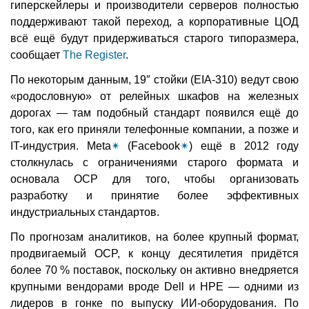
гиперскейлеры и производители серверов полностью
поддерживают такой переход, а корпоративные ЦОД
всё ещё будут придерживаться старого типоразмера,
сообщает
The Register
.
По некоторым данным, 19″ стойки (EIA-310) ведут свою
«родословную» от релейных шкафов на железных
дорогах — там подобный стандарт появился ещё до
того, как его приняли телефонные компании, а позже и
IT-индустрия. Meta
✴
(Facebook
✴
) ещё в 2012 году
столкнулась с ограничениями старого формата и
основала OCP для того, чтобы организовать
разработку и принятие более эффективных
индустриальных стандартов.
По прогнозам аналитиков, на более крупный формат,
продвигаемый OCP, к концу десятилетия придётся
более 70 % поставок, поскольку он активно внедряется
крупными вендорами вроде Dell и HPE — одними из
лидеров в гонке по выпуску ИИ-оборудования. По