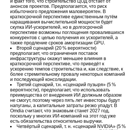
и факт того, что строительство ЦОД отстаёт от
анонсов проектов. Предполагается, что риск
избыточного предложения маловероятен. В
краткосрочной перспективе единственным путём
наращивания вычислительной мощности будет
скупка ИИ-ускорителей, но в долгосрочной
перспективе возможны поглощения провалившихся
конкурентов с целью получения их ускорителей, а
также продление сроков амортизации GPU.
Второй сценарий (20 % вероятности)
предполагает, что ограничения поставок
инфраструктуры окажут меньшее влияния в
краткосрочной перспективе, что приведёт к
ускорению темпов строительства и, как следствие, к
более стремительному провалу некоторых компаний
и последующей консолидации.
Третий сценарий, т.н. «сценарий пузыря» (5 %
вероятности), предполагает, что использовать
преимущества от внедрения ИИ должным образом
не смогут, поэтому через пять лет инвесторы будут
напуганы, а капитальные затраты резко упадут. В
Omdia считают, что знаковым станет 2027 год,
поскольку у многих ИИ-компаний на этот год уже
есть обязательства относительно выручки.
Четвёртый сценарий, т. н. «сценарий NVIDIA» (5 %