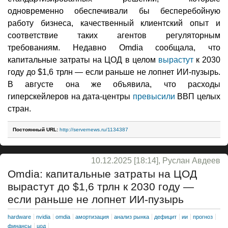
одновременно обеспечивали бы бесперебойную
работу бизнеса, качественный клиентский опыт и
соответствие таких агентов регуляторным
требованиям. Недавно Omdia сообщала, что
капитальные затраты на ЦОД в целом
вырастут
к 2030
году до $1,6 трлн — если раньше не лопнет ИИ-пузырь.
В августе она же объявила, что расходы
гиперскейлеров на дата-центры
превысили
ВВП целых
стран.
Постоянный URL:
http://servernews.ru/1134387
10.12.2025 [18:14], Руслан Авдеев
Omdia: капитальные затраты на ЦОД
вырастут до $1,6 трлн к 2030 году —
если раньше не лопнет ИИ-пузырь
hardware
nvidia
omdia
амортизация
анализ рынка
дефицит
ии
прогноз
финансы
цод