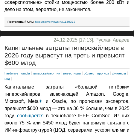
«сверхплотные» стойки мощностью более 200 кВт и
дело на этом, вероятно, не закончится.
Постоянный URL:
http://servernews.ru/1136372
24.12.2025 [17:13], Руслан Авдеев
Капитальные затраты гиперскейлеров в
2026 году вырастут на треть и превысят
$600 млрд
hardware
omdia
гиперскейлер
ии
инвестиции
облако
прогноз
финансы
цод
Капитальные затраты «большой пятёрки»
гиперскейлеров, включающей Amazon, Google,
Microsoft, Meta
✴
и Oracle, по прогнозам экспертов,
превысят $600 млрд — это на 36 % больше, чем в 2025
году,
сообщается
в техноблоге IEEE ComSoc. Из них
около 75 % или $450 млрд будет напрямую связано с
ИИ-инфраструктурой (ЦОД, серверами, ускорителями и