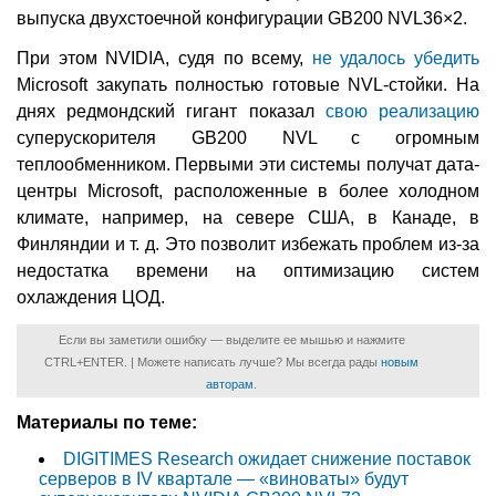
выпуска двухстоечной конфигурации GB200 NVL36×2.
При этом NVIDIA, судя по всему,
не удалось убедить
Microsoft закупать полностью готовые NVL-стойки. На
днях редмондский гигант показал
свою реализацию
суперускорителя GB200 NVL с огромным
теплообменником. Первыми эти системы получат дата-
центры Microsoft, расположенные в более холодном
климате, например, на севере США, в Канаде, в
Финляндии и т. д. Это позволит избежать проблем из-за
недостатка времени на оптимизацию систем
охлаждения ЦОД.
Если вы заметили ошибку — выделите ее мышью и нажмите
CTRL+ENTER. | Можете написать лучше? Мы всегда рады
новым
авторам
.
Материалы по теме:
DIGITIMES Research ожидает снижение поставок
серверов в IV квартале — «виноваты» будут