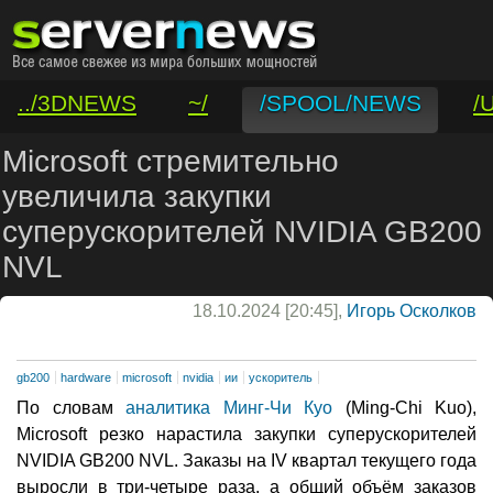
../3DNEWS
~/
/SPOOL/NEWS
/
/VAR/CONTACT
Microsoft стремительно
увеличила закупки
суперускорителей NVIDIA GB200
NVL
18.10.2024 [20:45],
Игорь Осколков
gb200
hardware
microsoft
nvidia
ии
ускоритель
По словам
аналитика Минг-Чи Куо
(Ming-Chi Kuo),
Microsoft резко нарастила закупки суперускорителей
NVIDIA GB200 NVL. Заказы на IV квартал текущего года
выросли в три-четыре раза, а общий объём заказов