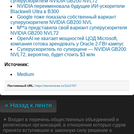
суперускорители NVIDIA GB200 NVL72
NVIDIA переименовала будущие ИИ-ускорители
Blackwell Ultra в B300
Google тоже показала собственный вариант
суперускорителя NVIDIA GB200 NVL
M**a представила свой вариант суперускорителя
NVIDIA GB200 NVL72
OpenAI не хватает мощностей ЦОД Microsoft,
компания готова арендовать у Oracle 2-ГВт кампус
Суперускоритель по суперцене — NVIDIA GB200
NVL72, вероятно, будет стоить $3 млн
Источник:
Medium
Постоянный URL:
https://servernews.ru/1112707
« Назад к ленте
✴
Входит в перечень общественных объединений и
религиозных организаций, в отношении которых судом
принято вступившее в законную силу решение о