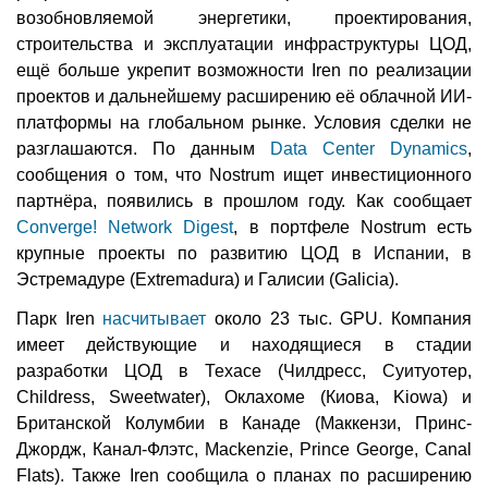
возобновляемой энергетики, проектирования,
строительства и эксплуатации инфраструктуры ЦОД,
ещё больше укрепит возможности Iren по реализации
проектов и дальнейшему расширению её облачной ИИ-
платформы на глобальном рынке. Условия сделки не
разглашаются. По данным
Data Center Dynamics
,
сообщения о том, что Nostrum ищет инвестиционного
партнёра, появились в прошлом году. Как сообщает
Converge! Network Digest
, в портфеле Nostrum есть
крупные проекты по развитию ЦОД в Испании, в
Эстремадуре (Extremadura) и Галисии (Galicia).
Парк Iren
насчитывает
около 23 тыс. GPU. Компания
имеет действующие и находящиеся в стадии
разработки ЦОД в Техасе (Чилдресс, Суитуотер,
Childress, Sweetwater), Оклахоме (Киова, Kiowa) и
Британской Колумбии в Канаде (Маккензи, Принс-
Джордж, Канал-Флэтс, Mackenzie, Prince George, Canal
Flats). Также Iren сообщила о планах по расширению