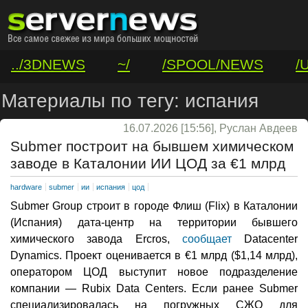
../3DNEWS
~/
/SPOOL/NEWS
/
/VAR/CONTACT
Материалы по тегу: испания
16.07.2026 [15:56], Руслан Авдеев
Submer построит на бывшем химическом
заводе в Каталонии ИИ ЦОД за €1 млрд
hardware
submer
ии
испания
цод
Submer Group строит в городе Флиш (Flix) в Каталонии
(Испания) дата-центр на территории бывшего
химического завода Ercros,
сообщает
Datacenter
Dynamics. Проект оценивается в €1 млрд ($1,14 млрд),
оператором ЦОД выступит новое подразделение
компании — Rubix Data Centers. Если ранее Submer
специализировалась на погружных СЖО для