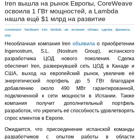
Iren вышла на рынок Европы, CoreWeave
освоила 1 ГВт мощностей, а Lambda
нашла ещё $1 млрд на развитие
coreweave
hardware
iren
lambda
ии
испания
облако
сделка
финансы
цод
Неооблачная компания Iren
объявила
о приобретении
Ingenostrum, S.L. (Nostrum Group), испанского
разработчика ЦОД нового поколения. Сделка
обеспечит Iren, развернувшей сеть ЦОД в Канаде и
США, выход на европейский рынок, увеличив её
энергетический портфель до 5 ГВт благодаря
добавлению около 490 МВт гарантированной,
подключенной к сети мощности в Испании. Также
компания получит дополнительный портфель
разработок, что укрепить её способность удовлетворять
спрос клиентов в Европе.
Ожидается, что присоединение испанской команды
разработчиков с опытом работы в области