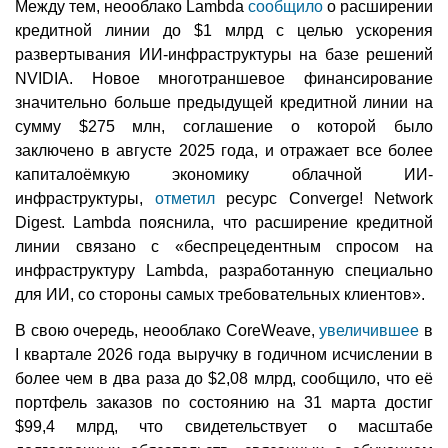
Между тем, неооблако Lambda
сообщило
о расширении
кредитной линии до $1 млрд с целью ускорения
развертывания ИИ-инфраструктуры на базе решений
NVIDIA. Новое многотраншевое финансирование
значительно больше предыдущей кредитной линии на
сумму $275 млн, соглашение о которой было
заключено в августе 2025 года, и отражает все более
капиталоёмкую экономику облачной ИИ-
инфраструктуры,
отметил
ресурс Converge! Network
Digest. Lambda пояснила, что расширение кредитной
линии связано с «беспрецедентным спросом на
инфраструктуру Lambda, разработанную специально
для ИИ, со стороны самых требовательных клиентов».
В свою очередь, неооблако CoreWeave,
увеличившее
в
I квартале 2026 года выручку в годичном исчислении в
более чем в два раза до $2,08 млрд, сообщило, что её
портфель заказов по состоянию на 31 марта достиг
$99,4 млрд, что свидетельствует о масштабе