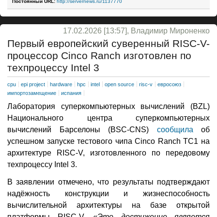
Постоянный URL:
http://servernews.ru/1137770
17.02.2026 [13:57], Владимир Мироненко
Первый европейский суверенный RISC-V-
процессор Cinco Ranch изготовлен по
техпроцессу Intel 3
cpu
epi project
hardware
hpc
intel
open source
risc-v
евросоюз
импортозамещение
испания
Лаборатория суперкомпьютерных вычислений (BZL)
Национального центра суперкомпьютерных
вычислений Барселоны (BSC-CNS)
сообщила
об
успешном запуске тестового чипа Cinco Ranch TC1 на
архитектуре RISC-V, изготовленного по передовому
техпроцессу Intel 3.
В заявлении отмечено, что результаты подтверждают
надёжность конструкции и жизнеспособность
вычислительной архитектуры на базе открытой
платформы RISC-V.
«Это достижение является