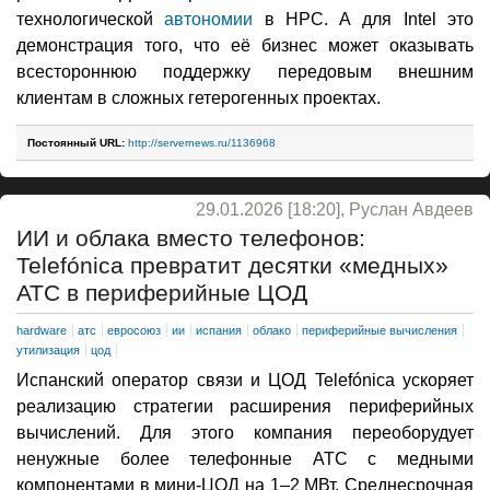
технологической
автономии
в HPC. А для Intel это
демонстрация того, что её бизнес может оказывать
всестороннюю поддержку передовым внешним
клиентам в сложных гетерогенных проектах.
Постоянный URL:
http://servernews.ru/1136968
29.01.2026 [18:20], Руслан Авдеев
ИИ и облака вместо телефонов:
Telefónica превратит десятки «медных»
АТС в периферийные ЦОД
hardware
атс
евросоюз
ии
испания
облако
периферийные вычисления
утилизация
цод
Испанский оператор связи и ЦОД Telefónica ускоряет
реализацию стратегии расширения периферийных
вычислений. Для этого компания переоборудует
ненужные более телефонные АТС с медными
компонентами в мини-ЦОД на 1–2 МВт. Среднесрочная