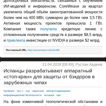
долгосрочных обязательств, связанных с обучением
ИИ-моделей и инференсом. CoreWeave за квартал
увеличила общий объём законтрактованной мощности
более чем на 400 МВт, суммарно до более чем 3,5 ГВт.
Активная мощность проектов превысила 1 ГВт.
Компания также
получила
кредитную линию с
отложенным получением средств в размере $8,5 млрд,
и
привлекла
инвестиции от NVIDIA в размере $2 млрд.
Постоянный URL:
http://servernews.ru/1141466
21.04.2026 [08:49], Руслан Авдеев
Испанцы разрабатывают аппаратный
«стоп-кран» для защиты от бэкдоров в
зарубежных чипах
hardware
risc-v
soc
евросоюз
импортозамещение
информационная безопасность
испания
кии
На фоне изменчивой геополитической обстановки и