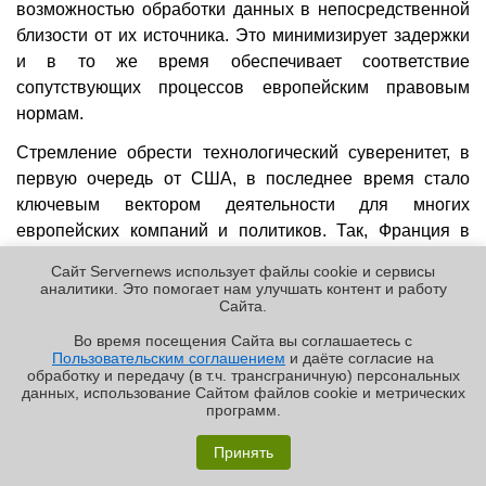
возможностью обработки данных в непосредственной
близости от их источника. Это минимизирует задержки
и в то же время обеспечивает соответствие
сопутствующих процессов европейским правовым
нормам.
Стремление обрести технологический суверенитет, в
первую очередь от США, в последнее время стало
ключевым вектором деятельности для многих
европейских компаний и политиков. Так, Франция в
январе 2025 года
объявила
, что местных госслужащих
Сайт Servernews использует файлы cookie и сервисы
переведут с Zoom и Teams на суверенный видеочат
аналитики. Это помогает нам улучшать контент и работу
Cайта.
Visio.
Во время посещения Cайта вы соглашаетесь с
Суверенные решения предлагают европейцам и
Пользовательским соглашением
и даёте согласие на
✖
европейские компании вроде
SAP
, а вот техногиганты
обработку и передачу (в т.ч. трансграничную) персональных
данных, использование Cайтом файлов cookie и метрических
из США не пользуются былой популярностью — не так
программ.
давно Microsoft
признала
что не может обеспечить
Обзор «малолитражного суперкомпьютера» MSI
EdgeXpert MS-C931
настоящий суверенитет европейских данных,
Принять
поскольку вынуждена подчиняться в первую очередь