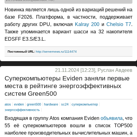
Новинка является лишь одной из вариаций решений на
базе F2026. Платформа, в частности, поддерживает
работу других DPU, включая
Kalray 200
и
Chelsio T7
.
Также упоминается вариант шасси на 32 накопителя
EDSFF E3.S/E3.L.
Постоянный URL:
http://servernews.ru/1114474
21.11.2024 [12:23], Руслан Авдеев
Суперкомпьютеры Eviden заняли первые
места в рейтинге энергоэффективных
систем Green500
atos
eviden
green500
hardware
sc24
суперкомпьютер
энергоэффективность
Входящая в группу Atos компания Eviden
объявила
, что
55 её суперкомпьютеров вошли в список TOP500
наиболее производительных вычислительных машин, а