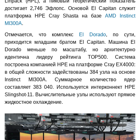
Linpack (HPL), а пиковый теоретический показатель
достигает 2,746 Эфлопс. Основой El Capitan служит
платформа HPE Cray Shasta на базе
AMD Instinct
MI300A
.
Отмечается, что комплекс
El Dorado
, по сути,
приходится младшим братом El Capitan. Машина El
Dorado меньше по масштабу, но архитектурно
идентична лидеру рейтинга TOP500. Система
построена компанией HPE на платформе Cray EX4000:
в общей сложности задействованы 384 узла на основе
Instinct MI300A. Суммарное количество ядер
составляет 383 040. Используется интерконнект HPE
Slingshot-11. Вычислительные узлы используют прямое
жидкостное охлаждение.