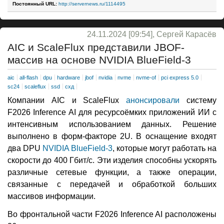
Постоянный URL:
http://servernews.ru/1114495
24.11.2024 [09:54], Сергей Карасёв
AIC и ScaleFlux представили JBOF-
массив на основе NVIDIA BlueField-3
aic
all-flash
dpu
hardware
jbof
nvidia
nvme
nvme-of
pci express 5.0
sc24
scaleflux
ssd
схд
Компании AIC и ScaleFlux
анонсировали
систему
F2026 Inference AI для ресурсоёмких приложений ИИ с
интенсивным использованием данных. Решение
выполнено в форм-факторе 2U. В оснащение входят
два DPU
NVIDIA BlueField-3
, которые могут работать на
скорости до 400 Гбит/с. Эти изделия способны ускорять
различные сетевые функции, а также операции,
связанные с передачей и обработкой больших
массивов информации.
Во фронтальной части F2026 Inference AI расположены