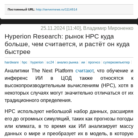
Постоянный URL:
http://servernews.ru/1114614
25.11.2024 [11:40], Владимир Мироненко
Hyperion Research: рынок HPC куда
больше, чем считается, и растёт он куда
быстрее
hardware
hpc
hyperion
sc24
анализ рынка
ии
прогноз
суперкомпьютер
Аналитики The Next Platform
считают
, что обучение и
инференс ИИ в ЦОД также относятся к
высокопроизводительным вычислениям (HPC), хотя в
некоторых случаях могут значительно отличаться от их
традиционного определения.
HPC используют небольшой набор данных, расширяя
его до огромных симуляций, таких как прогнозы погоды
или климата, в то время как ИИ анализирует массу
данных о мире и преобразует их в модель, в которую