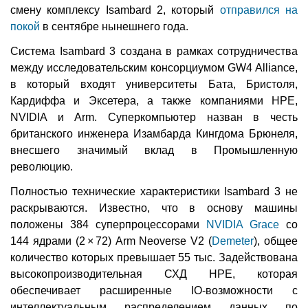
смену комплексу Isambard 2, который
отправился на
покой
в сентябре нынешнего года.
Система Isambard 3 создана в рамках сотрудничества
между исследовательским консорциумом GW4 Alliance,
в который входят университеты Бата, Бристоля,
Кардиффа и Эксетера, а также компаниями HPE,
NVIDIA и Arm. Суперкомпьютер назван в честь
британского инженера Изамбарда Кингдома Брюнеля,
внесшего значимый вклад в Промышленную
революцию.
Полностью технические характеристики Isambard 3 не
раскрываются. Известно, что в основу машины
положены 384 суперпроцессорами
NVIDIA Grace
со
144 ядрами (2 × 72) Arm Neoverse V2 (
Demeter
), общее
количество которых превышает 55 тыс. Задействована
высокопроизводительная СХД HPE, которая
обеспечивает расширенные IO-возможности с
интеллектуальным распределением данных по