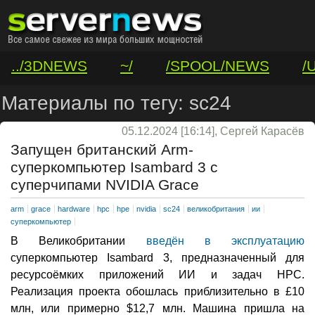
../3DNEWS
~/
/SPOOL/NEWS
/
/VAR/CONTACT
Материалы по тегу: sc24
05.12.2024 [16:14], Сергей Карасёв
Запущен британский Arm-
суперкомпьютер Isambard 3 с
суперчипами NVIDIA Grace
arm
grace
hardware
hpc
hpe
nvidia
sc24
великобритания
ии
суперкомпьютер
В Великобритании
введён в эксплуатацию
суперкомпьютер Isambard 3, предназначенный для
ресурсоёмких приложений ИИ и задач НРС.
Реализация проекта обошлась приблизительно в £10
млн, или примерно $12,7 млн. Машина пришла на