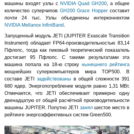
машины входят узлы с
NVIDIA Quad GH200
, а общее
количество суперчипов
GH200 Grace Hopper
составит
почти 24 тыс. Узлы объединены интерконнектом
NVIDIA Mellanox InfiniBand
.
Запущенный модуль JETI (JUPITER Exascale Transition
Instrument) обладает FP64-производительностью 83,14
Пфлопс, тогда как пиковый теоретический показатель
достигает 95 Пфлопс. С такими результатами эта
машина попала на 18-ю строку
нынешнего рейтинга
мощнейших суперкомпьютеров мира TOP500. В
составе JETI
задействованы
в общей сложности 391
680 ядер. Энергопотребление модуля равно 1,31 МВт.
Отмечается, что JETI обеспечивает примерно одну
двенадцатую от общей расчётной производительности
машины JUPITER. Попутно JETI
занял
шестое место в
рейтинге энергоэффективных систем Green500.