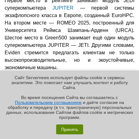
Первое место в рейтинге занимает модуль JEDI
суперкомпьютера
JUPITER
— первой системы
экзафлопсного класса в Европе, созданный EuroHPC.
На втором месте — ROMEO 2025, построенный для
Университета Реймса Шампань-Арденн (URCA).
Шестое место в Green500 занимает ещё один модуль
суперкомпьютера JUPITER — JETI. Другими словами,
Eviden стремится предлагать клиентам не только
высокопроизводительные, но и экоустойчивые,
экономичные машины.
Сайт Servernews использует файлы cookie и сервисы
В TOP500 наиболее производительных
аналитики. Это помогает нам улучшать контент и работу
суперкомпьютеров из построенных компанией вошли
Cайта.
французская система
Jean Zay
(№ 27), новейший
Во время посещения Cайта вы соглашаетесь с
немецкий модуль JETI для JUPITER (№ 18) и система
Пользовательским соглашением
и даёте согласие на
✖
обработку и передачу (в т.ч. трансграничную) персональных
Gefion
для Датского центра инноваций в области
данных, использование Cайтом файлов cookie и метрических
искусственного интеллекта (DCAI) под номером 21.
программ.
«Графиня»: как Grafana, только лучше?
По словам представителя Eviden, системы компании
Принять
лидируют в рейтинге Green500 и «укрепляют лидерство
Реклама | ООО «Лаборатория Числитель»