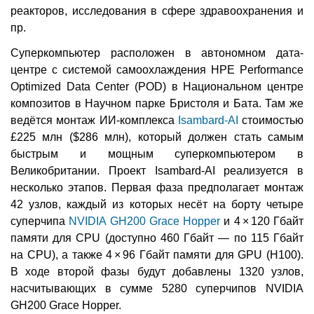
реакторов, исследования в сфере здравоохранения и
пр.
Суперкомпьютер расположен в автономном дата-
центре с системой самоохлаждения HPE Performance
Optimized Data Center (POD) в Национальном центре
композитов в Научном парке Бристоля и Бата. Там же
ведётся монтаж ИИ-комплекса
Isambard-AI
стоимостью
£225 млн ($286 млн), который должен стать самым
быстрым и мощным суперкомпьютером в
Великобритании. Проект Isambard-AI реализуется в
несколько этапов. Первая фаза предполагает монтаж
42 узлов, каждый из которых несёт на борту четыре
суперчипа
NVIDIA GH200 Grace Hopper
и 4 × 120 Гбайт
памяти для CPU (доступно 460 Гбайт — по 115 Гбайт
на CPU), а также 4 × 96 Гбайт памяти для GPU (H100).
В ходе второй фазы будут добавлены 1320 узлов,
насчитывающих в сумме 5280 суперчипов NVIDIA
GH200 Grace Hopper.