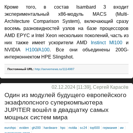
Кроме того, в состав Isambard 3 входит
экспериментальный x86-модуль MACS (Multi-
Architecture Comparison System), включающий сразу
восемь разновидностей узлов на базе процессоров
AMD EPYC и Intel Xeon нескольких поколений, часть из
них также имеет ускорители AMD
Instinct MI100
и
NVIDIA
H100
/
A100
. Все они объединены 200G-
интерконнектом HPE Slingshot.
Постоянный URL:
http://servernews.ru/1114987
02.12.2024 [11:39], Сергей Карасёв
Один из модулей будущего европейского
экзафлопсного суперкомпьютера
JUPITER вошёл в двадцатку самых
мощных систем мира
eurohpc
eviden
gh200
hardware
hpc
nvidia
sc24
top500
германия
ии
суперкомпьютер