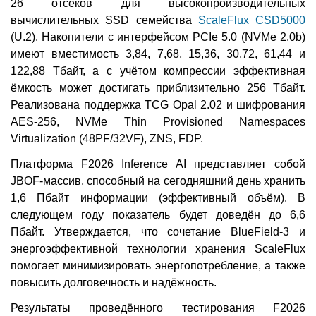
26 отсеков для высокопроизводительных
вычислительных SSD семейства
ScaleFlux CSD5000
(U.2). Накопители с интерфейсом PCIe 5.0 (NVMe 2.0b)
имеют вместимость 3,84, 7,68, 15,36, 30,72, 61,44 и
122,88 Тбайт, а с учётом компрессии эффективная
ёмкость может достигать приблизительно 256 Тбайт.
Реализована поддержка TCG Opal 2.02 и шифрования
AES-256, NVMe Thin Provisioned Namespaces
Virtualization (48PF/32VF), ZNS, FDP.
Платформа F2026 Inference AI представляет собой
JBOF-массив, способный на сегодняшний день хранить
1,6 Пбайт информации (эффективный объём). В
следующем году показатель будет доведён до 6,6
Пбайт. Утверждается, что сочетание BlueField-3 и
энергоэффективной технологии хранения ScaleFlux
помогает минимизировать энергопотребление, а также
повысить долговечность и надёжность.
Результаты проведённого тестирования F2026