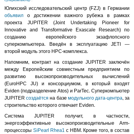
Юлихский исследовательский центр (FZJ) в Германии
объявил
о достижении важного рубежа в рамках
проекта JUPITER (Joint Undertaking Pioneer for
Innovative and Transformative Exascale Research) по
созданию европейского экзафлопсного
суперкомпьютера. Введён в эксплуатацию JETI —
второй модуль этого НРС-комплекса.
Напомним, контракт на создание JUPITER заключён
между Европейским совместным предприятием по
развитию высокопроизводительных вычислений
(EuroHPC JU) и консорциумом, в который входят
Eviden (подразделение Atos) и ParTec. Суперкомпьютер
JUPITER
создаётся
на базе
модульного дата-центра
, за
строительство которого отвечает Eviden.
Система JUPITER получит, в частности,
энергоэффективные высокопроизводительные Arm-
процессоры
SiPearl Rhea1
с HBM. Кроме того, в состав