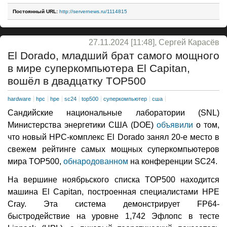
Постоянный URL:
http://servernews.ru/1114815
27.11.2024 [11:48], Сергей Карасёв
El Dorado, младший брат самого мощного
в мире суперкомпьютера El Capitan,
вошёл в двадцатку TOP500
hardware
hpc
hpe
sc24
top500
суперкомпьютер
сша
Сандийские национальные лаборатории (SNL)
Министерства энергетики США (DOE)
объявили
о том,
что новый НРС-комплекс El Dorado занял 20-е место в
свежем рейтинге самых мощных суперкомпьютеров
мира TOP500,
обнародованном
на конференции SC24.
На вершине ноябрьского списка TOP500 находится
машина El Capitan, построенная специалистами HPE
Cray. Эта система демонстрирует FP64-
быстродействие на уровне 1,742 Эфлопс в тесте