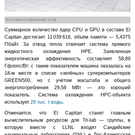
Источник изображений: LLNL
Суммарное количество ядер CPU и GPU в составе El
Capitan достигает 11 039 616, объём памяти — 5,4375
Пбайт. За отвод тепла отвечает система прямого
жидкостного охлаждения HPE. Заявленная
энергетическая эффективность составляет 58,89
Гфлопс/Вт: с таким показателем машина оказалась на
18-м месте в списке «зелёных» суперкомпьютеров
GREEN500, но с учётом масштаба и общего
энергопотребления 29,58 МВт — это хороший
показатель. Система охлаждения HPC-объекта
использует
28 тыс. т воды
.
Отмечается, что El Capitan станет главным
вычислительным ресурсом для Tri-lab — группы, в
которую вместе с LLNL входят Сандийские
национальные лаборатории (SNL) и Лос-Аламосская