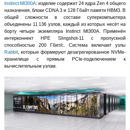
Instinct MI300A
: изделие содержит 24 ядра Zen 4 общего
назначения, блоки CDNA 3 и 128 Гбайт памяти HBM3. В
общей сложности в составе суперкомпьютера
объединены 11 136 узлов, каждый из которых несёт на
борту четыре экземпляра Instinct MI300A. Применён
интерконнект HPE Slingshot-11 с пропускной
способностью 200 Гбит/с. Система включает узлы
Rabbit
, которые формируют дезагрегированное NVMe-
хранилище с прямым PCIe-подключением к
вычислительным узлам.