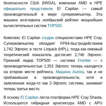
безопасности США (NNSA), компании AMD и HPE
официально представили
El Capitan — самый
производительный в мире суперкомпьютер. Эта
машина возглавила ноябрьский рейтинг мощнейших
вычислительных систем
TOP500
.
Комплекс El Capitan
создан
специалистами HPE Cray.
Суперкомпьютер обладает FP64-быстродействием
1,742 Эфлопс в тесте Linpack (HPL), тогда как пиковый
теоретический показатель достигает 2,746 Эфлопс.
Прежний лидер TOP500 — система
Frontier
— с
производительностью 1,353 Эфлопс теперь находится
на втором месте рейтинга.
Машина Aurora
, так и не
прибавившая в производительности, хотя и
заявленная когда-то как 2-Эфлопс система, занимает
теперь третье место.
В основу
El Capitan
легла платформа HPE Cray Shasta.
Используется гибридная архитектура AMD с APU