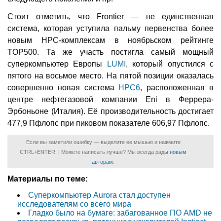
Стоит отметить, что Frontier — не единственная
система, которая уступила пальму первенства более
новым НРС-комплексам в ноябрьском рейтинге
TOP500. Та же участь постигла самый мощный
суперкомпьютер Европы
LUMI
, который опустился с
пятого на восьмое место. На пятой позиции оказалась
совершенно новая система
HPC6
, расположенная в
центре нефтегазовой компании Eni в Феррера-
Эрбоньоне (Италия). Её производительность достигает
477,9 Пфлопс при пиковом показателе 606,97 Пфлопс.
Если вы заметили ошибку — выделите ее мышью и нажмите
CTRL+ENTER. | Можете написать лучше? Мы всегда рады
новым
авторам
.
Материалы по теме:
Суперкомпьютер Aurora стал доступен
исследователям со всего мира
Гладко было на бумаге: забагованное ПО AMD не