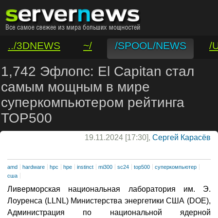
../3DNEWS
~/
/SPOOL/NEWS
/
/VAR/CONTACT
1,742 Эфлопс: El Capitan стал
самым мощным в мире
суперкомпьютером рейтинга
TOP500
19.11.2024 [17:30],
Сергей Карасёв
amd
hardware
hpc
hpe
instinct
mi300
sc24
top500
суперкомпьютер
сша
Ливерморская национальная лаборатория им. Э.
Лоуренса (LLNL) Министерства энергетики США (DOE),
Администрация по национальной ядерной