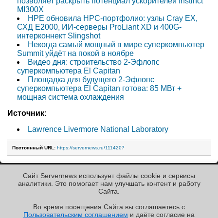
позволяет раскрыть потенциал ускорителей Instinct
MI300X
HPE обновила HPC-портфолио: узлы Cray EX,
СХД E2000, ИИ-серверы ProLiant XD и 400G-
интерконнект Slingshot
Некогда самый мощный в мире суперкомпьютер
Summit уйдёт на покой в ноябре
Видео дня: строительство 2-Эфлопс
суперкомпьютера El Capitan
Площадка для будущего 2-Эфлопс
суперкомпьютера El Capitan готова: 85 МВт +
мощная система охлаждения
Источник:
Lawrence Livermore National Laboratory
Постоянный URL:
https://servernews.ru/1114207
Сайт Servernews использует файлы cookie и сервисы
« Назад к ленте
аналитики. Это помогает нам улучшать контент и работу
Cайта.
Во время посещения Cайта вы соглашаетесь с
Пользовательским соглашением
и даёте согласие на