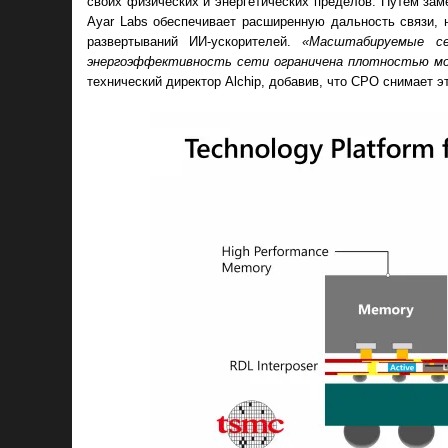
своих физических и энергетических пределов. Путём зам
Ayar Labs обеспечивает расширенную дальность связи,
развертываний ИИ-ускорителей.
«Масштабируемые се
энергоэффективность сети ограничена плотностью м
технический директор Alchip, добавив, что CPO снимает э