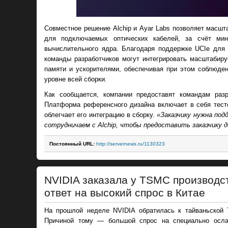
Совместное решение Alchip и Ayar Labs позволяет масшт
для подключаемых оптических кабелей, за счёт мин
вычислительного ядра. Благодаря поддержке UCIe для 
команды разработчиков могут интегрировать масштабир
памяти и ускорителями, обеспечивая при этом соблюден
уровне всей сборки.
Как сообщается, компании предоставят командам раз
Платформа референсного дизайна включает в себя тест
облегчает его интеграцию в сборку.
«Заказчику нужна под
сотрудничаем с Alchip, чтобы предоставить заказчику 
Постоянный URL:
http://servernews.ru/1130323
NVIDIA заказала у TSMC производст
ответ на высокий спрос в Китае
На прошлой неделе NVIDIA обратилась к тайваньской 
Причиной тому — большой спрос на специально осл