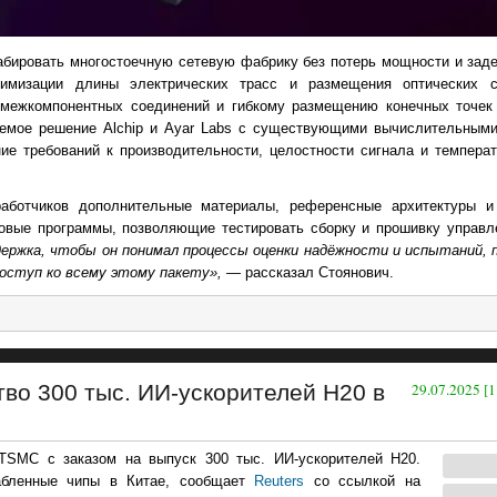
абировать многостоечную сетевую фабрику без потерь мощности и зад
имизации длины электрических трасс и размещения оптических с
межкомпонентных соединений и гибкому размещению конечных точек 
уемое решение Alchip и Ayar Labs с существующими вычислительными
ие требований к производительности, целостности сигнала и темпера
работчиков дополнительные материалы, референсные архитектуры и
овые программы, позволяющие тестировать сборку и прошивку управл
держка, чтобы он понимал процессы оценки надёжности и испытаний,
доступ ко всему этому пакету»,
— рассказал Стоянович.
во 300 тыс. ИИ-ускорителей H20 в
29.07.2025 [1
TSMC с заказом на выпуск 300 тыс. ИИ-ускорителей H20.
абленные чипы в Китае, сообщает
Reuters
со ссылкой на