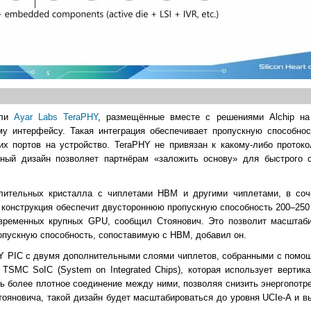
ули
Ayar Labs TeraPHY
, размещённые вместе с решениями Alchip на
му интерфейсу. Такая интеграция обеспечивает пропускную способнос
х портов на устройство. TeraPHY не привязан к какому-либо протоко
ный дизайн позволяет партнёрам «заложить основу» для быстрого 
лительных кристалла с чиплетами HBM и другими чиплетами, в соч
я конструкция обеспечит двустороннюю пропускную способность 200–250
современных крупных GPU, сообщил Стоянович. Это позволит масштаби
опускную способность, сопоставимую с HBM, добавил он.
PHY PIC с двумя дополнительными слоями чиплетов, собранными с по
TSMC SoIC (System on Integrated Chips), которая использует вертик
ть более плотное соединение между ними, позволяя снизить энергопотр
ояновича, такой дизайн будет масштабироваться до уровня UCIe-A и 