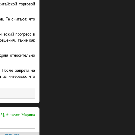
итайской торговой
в. Те считают, что
ический прогресс в
ешения, такие как
едряя относительно
. После запрета на
м из интервью, что
43], Анжелла Марина
hardware