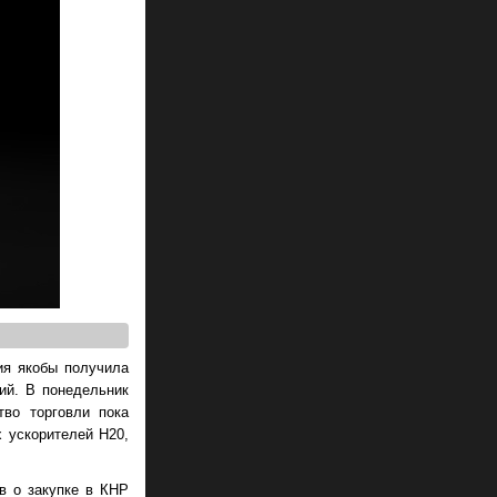
ия якобы получила
ий. В понедельник
тво торговли пока
х ускорителей H20,
в о закупке в КНР