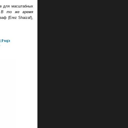
ые для масштабных
. В то же время
ф (Erez Shaizaf),