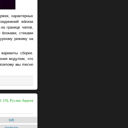
ержек, характерных
оединений вблизи
на границе чипов,
 блоками, стеками
турному режиму на
 варианты сборки.
ения модулем, что
 поэтому мы тесно
1:10], Руслан Авдеев
h20
hardware