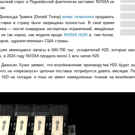
высокий спрос в Поднебесной фактически заставил NVIDIA не
аз.
Дональда Трампа (Donald Trump)
вновь позволила
продавать
ставки в страну были запрещены полностью. В своё время
нка — после очередных экспортных ограничений, введённых
о не так хорош, как модели вроде
NVIDIA H100
и, тем более,
торые, «дружественные» США страны.
уже имеющиеся запасы в 600-700 тыс. ускорителей H20, которые нах
, в 2024 году NVIDIA продала около 1 млн чипов H20.
 Дженсен Хуанг заявил, что возобновление производства H20 будет за
 что на «перезапуск» цепочки поставок потребуется девять месяцев. П
 H20 на складах и пока не имеет немедленных планов на возобновл