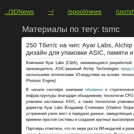
../3DNews
~/
/spool/news
/usr/s
Материалы по тегу: tsmc
250 Тбит/с на чип: Ayar Labs, Alch
дизайн для упаковки ASIC, памяти 
Компания Ayar Labs (США), занимающаяся разработкой и
производитель ASIC-решений Alchip Technologies
предст
несколькими оптическими IO-модулями на основе техно
Photonic Engine).
В начале сентября компании
объявили
о стратегическ
инфраструктуры благодаря объединению технологии CPO к
упаковки кастомных ASIC, а также технологии упаковк
директор Ayar Labs Владимир Стоянович (Vladimir Stoja
устранения узких мест в передаче данных, замедляющих
времени простоя системы и создания крупных высокопрои
Партнёры отметили, что по мере роста ИИ-моделей и раз