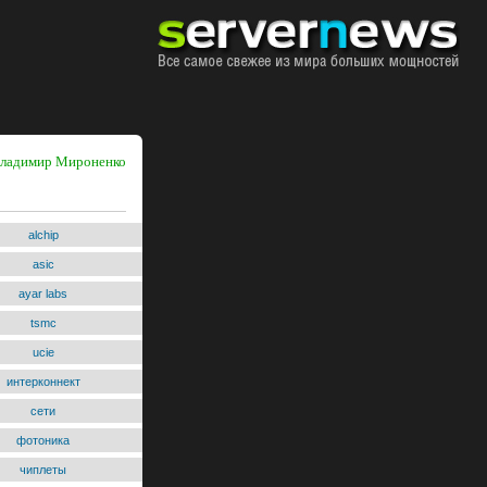
 Владимир Мироненко
alchip
asic
ayar labs
tsmc
ucie
интерконнект
сети
фотоника
чиплеты