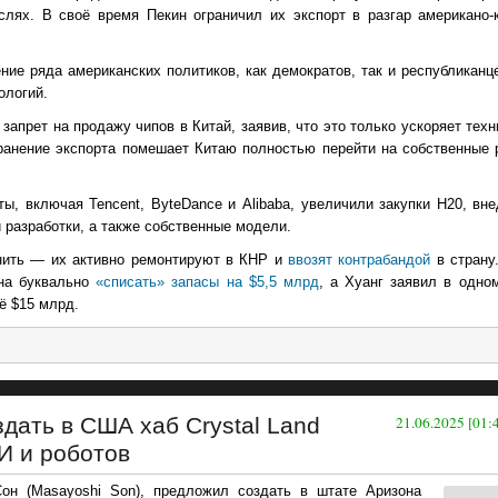
лях. В своё время Пекин ограничил их экспорт в разгар американо-к
ие ряда американских политиков, как демократов, так и республиканце
ологий.
запрет на продажу чипов в Китай, заявив, что это только ускоряет техн
ранение экспорта помешает Китаю полностью перейти на собственные р
ты, включая Tencent, ByteDance и Alibaba, увеличили закупки H20, вн
разработки, а также собственные модели.
енить — их активно ремонтируют в КНР и
ввозят контрабандой
в страну
жна буквально
«списать» запасы на $5,5 млрд
, а Хуанг заявил в одно
ё $15 млрд.
дать в США хаб Crystal Land
21.06.2025 [01:
И и роботов
он (Masayoshi Son), предложил создать в штате Аризона