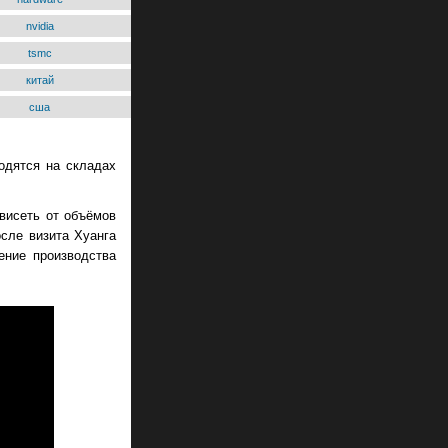
nvidia
tsmc
китай
сша
одятся на складах
висеть от объёмов
осле визита Хуанга
ение производства