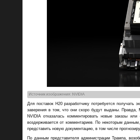
Источник изображения: NVIDIA
Для поставок H20 разработчику потребуется получать э
заверения в том, что они скоро будут выданы. Правда
NVIDIA отказалась комментировать новые заказы или 
воздерживается от комментариев. По некоторым данным, 
представить новую документацию, в том числе прогнозир
По данным представителя администрации Трампа, возоб