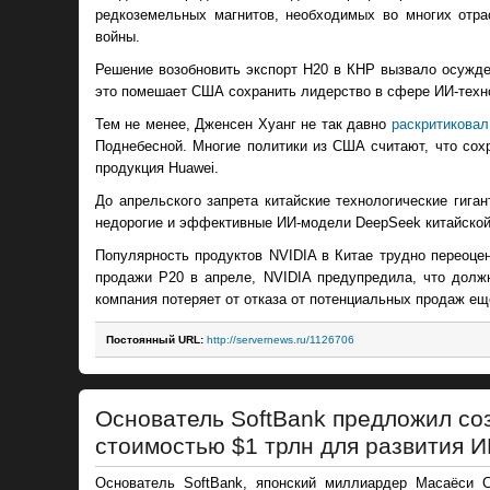
редкоземельных магнитов, необходимых во многих отрас
войны.
Решение возобновить экспорт H20 в КНР вызвало осужден
это помешает США сохранить лидерство в сфере ИИ-техн
Тем не менее, Дженсен Хуанг не так давно
раскритиковал
Поднебесной. Многие политики из США считают, что сох
продукция Huawei.
До апрельского запрета китайские технологические гиган
недорогие и эффективные ИИ-модели DeepSeek китайской 
Популярность продуктов NVIDIA в Китае трудно переоц
продажи Р20 в апреле, NVIDIA предупредила, что дол
компания потеряет от отказа от потенциальных продаж ещ
Постоянный URL:
http://servernews.ru/1126706
Основатель SoftBank предложил соз
стоимостью $1 трлн для развития И
Основатель SoftBank, японский миллиардер Масаёси С