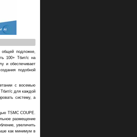
 общей подложке,
ть 100+ Тбит/с на
лу и обеспечивает
создания подобной
етании с восемью
 Тбит/с для каждой
ровать систему, а
мощью TSMC COUPE.
альное размещение
ебление, увеличить
выше как минимум в