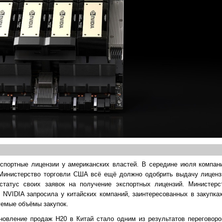
кспортные лицензии у американских властей. В середине июля компан
, Министерство торговли США всё ещё должно одобрить выдачу лиценз
статус своих заявок на получение экспортных лицензий. Министерс
NVIDIA запросила у китайских компаний, заинтересованных в закупка
уемые объёмы закупок.
новление продаж H20 в Китай стало одним из результатов переговоро