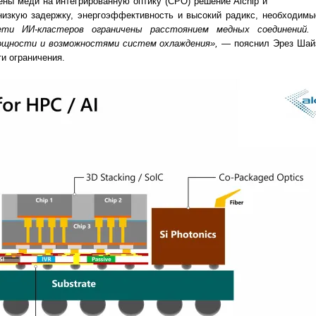
ены меди на интегрированную оптику (CPO) решение Alchip и
 низкую задержку, энергоэффективность и высокий радикс, необходим
ти ИИ-кластеров ограничены расстоянием медных соединений
ощности и возможностями систем охлаждения»,
— пояснил Эрез Шайза
ти ограничения.