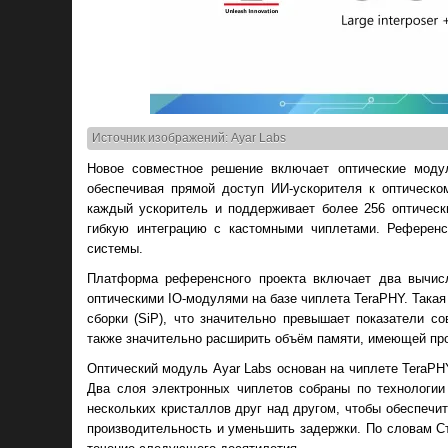
Источник изображений: Ayar Labs
Новое совместное решение включает оптические мод
обеспечивая прямой доступ ИИ-ускорителя к оптическо
каждый ускоритель и поддерживает более 256 оптически
гибкую интеграцию с кастомными чиплетами. Референс
системы.
Платформа референсного проекта включает два вычис
оптическими IO-модулями на базе чиплета TeraPHY. Така
сборки (SiP), что значительно превышает показатели 
также значительно расширить объём памяти, имеющей пр
Оптический модуль Ayar Labs основан на чиплете Tera
Два слоя электронных чиплетов собраны по технологии 
нескольких кристаллов друг над другом, чтобы обеспечи
производительность и уменьшить задержки. По словам Ст