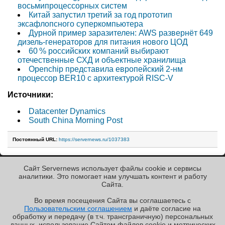
восьмипроцессорных систем
Китай запустил третий за год прототип
эксафлопсного суперкомпьютера
Дурной пример заразителен: AWS развернёт 649
дизель-генераторов для питания нового ЦОД
60 % российских компаний выбирают
отечественные СХД и объектные хранилища
Openchip представила европейский 2-нм
процессор BER10 с архитектурой RISC-V
Источники:
Datacenter Dynamics
South China Morning Post
Постоянный URL:
https://servernews.ru/1037383
Сайт Servernews использует файлы cookie и сервисы
« Назад к ленте
аналитики. Это помогает нам улучшать контент и работу
Cайта.
Во время посещения Cайта вы соглашаетесь с
Пользовательским соглашением
и даёте согласие на
✖
обработку и передачу (в т.ч. трансграничную) персональных
Copyright ©2010-2026
данных, использование Cайтом файлов cookie и метрических
Servernews
.
Пользовательское