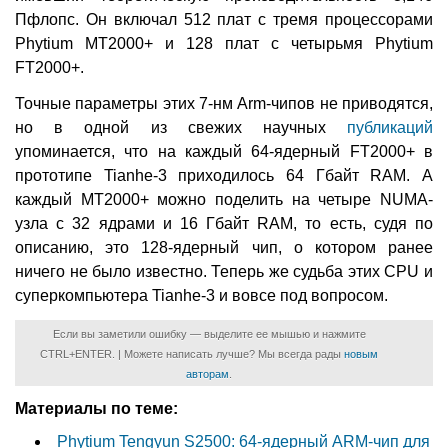
Пфлопс. Он включал 512 плат с тремя процессорами
Phytium MT2000+ и 128 плат с четырьмя Phytium
FT2000+.
Точные параметры этих 7-нм Arm-чипов не приводятся,
но в одной из свежих научных
публикаций
упоминается, что на каждый 64-ядерный FT2000+ в
прототипе Tianhe-3 приходилось 64 Гбайт RAM. А
каждый MT2000+ можно поделить на четыре NUMA-
узла с 32 ядрами и 16 Гбайт RAM, то есть, судя по
описанию, это 128-ядерный чип, о котором ранее
ничего не было известно. Теперь же судьба этих CPU и
суперкомпьютера Tianhe-3 и вовсе под вопросом.
Если вы заметили ошибку — выделите ее мышью и нажмите
CTRL+ENTER. | Можете написать лучше? Мы всегда рады
новым
авторам
.
Материалы по теме:
Phytium Tengyun S2500: 64-ядерный ARM-чип для