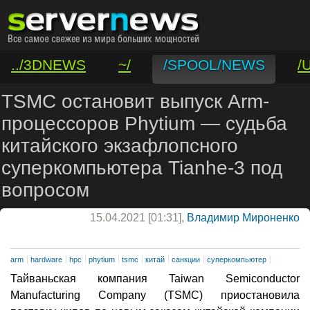
../3DNEWS
~/
/SPOOL/NEWS
/
/VAR/CONTACT
TSMC остановит выпуск Arm-
процессоров Phytium — судьба
китайского экзафлопсного
суперкомпьютера Tianhe-3 под
вопросом
15.04.2021 [01:31],
Владимир Мироненко
arm
hardware
hpc
phytium
tsmc
китай
санкции
суперкомпьютер
Тайваньская компания Taiwan Semiconductor
Manufacturing Company (TSMC) приостановила