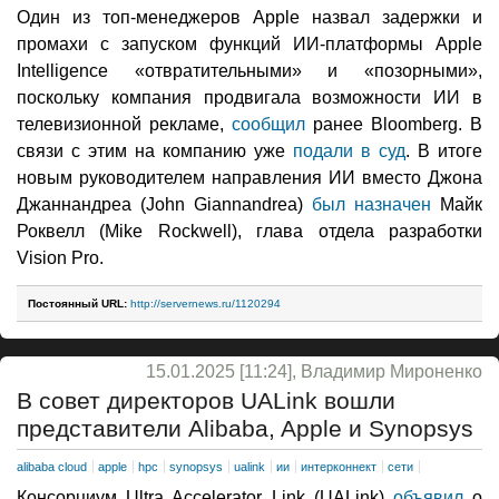
Один из топ-менеджеров Apple назвал задержки и
промахи с запуском функций ИИ-платформы Apple
Intelligence «отвратительными» и «позорными»,
поскольку компания продвигала возможности ИИ в
телевизионной рекламе,
сообщил
ранее Bloomberg. В
связи с этим на компанию уже
подали в суд
. В итоге
новым руководителем направления ИИ вместо Джона
Джаннандреа (John Giannandrea)
был назначен
Майк
Роквелл (Mike Rockwell), глава отдела разработки
Vision Pro.
Постоянный URL:
http://servernews.ru/1120294
15.01.2025 [11:24], Владимир Мироненко
В совет директоров UALink вошли
представители Alibaba, Apple и Synopsys
alibaba cloud
apple
hpc
synopsys
ualink
ии
интерконнект
сети
Консорциум Ultra Accelerator Link (UALink)
объявил
о