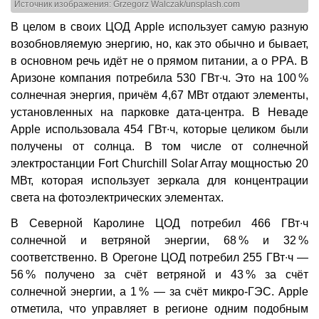
Источник изображения: Grzegorz Walczak/unsplash.com
В целом в своих ЦОД Apple использует самую разную
возобновляемую энергию, но, как это обычно и бывает,
в основном речь идёт не о прямом питании, а о PPA. В
Аризоне компания потребила 530 ГВт∙ч. Это на 100 %
солнечная энергия, причём 4,67 МВт отдают элементы,
установленных на парковке дата-центра. В Неваде
Apple использовала 454 ГВт∙ч, которые целиком были
получены от солнца. В том числе от солнечной
электростанции Fort Churchill Solar Array мощностью 20
МВт, которая использует зеркала для концентрации
света на фотоэлектрических элементах.
В Северной Каролине ЦОД потребил 466 ГВт∙ч
солнечной и ветряной энергии, 68 % и 32 %
соответственно. В Орегоне ЦОД потребил 255 ГВт∙ч —
56 % получено за счёт ветряной и 43 % за счёт
солнечной энергии, а 1 % — за счёт микро-ГЭС. Apple
отметила, что управляет в регионе одним подобным