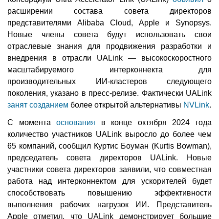
расширении состава совета директоров
представителями Alibaba Cloud, Apple и Synopsys.
Новые члены совета будут использовать свои
отраслевые знания для продвижения разработки и
внедрения в отрасли UALink — высокоскоростного
масштабируемого интерконнекта для
производительных ИИ-кластеров следующего
поколения, указано в пресс-релизе. Фактически UALink
занят созданием
более открытой альтернативы
NVLink
.
С момента
основания
в конце октября 2024 года
количество участников UALink выросло до более чем
65 компаний, сообщил Куртис Боуман (Kurtis Bowman),
председатель совета директоров UALink. Новые
участники совета директоров заявили, что совместная
работа над интерконнектом для ускорителей будет
способствовать повышению эффективности
выполнения рабочих нагрузок ИИ. Представитель
Apple отметил, что UALink демонстрирует большие