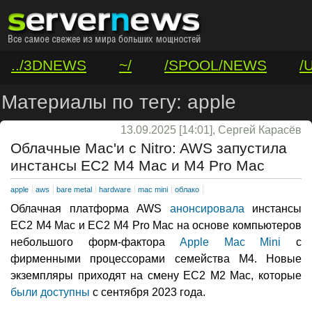
../3DNEWS
~/
/SPOOL/NEWS
/
/VAR/CONTACT
Материалы по тегу: apple
13.09.2025 [14:01], Сергей Карасёв
Облачные Mac'и с Nitro: AWS запустила
инстансы EC2 M4 Mac и M4 Pro Mac
apple
aws
bare metal
hardware
mac mini
облако
Облачная платформа AWS
анонсировала
инстансы
EC2 M4 Mac и EC2 M4 Pro Mac на основе компьютеров
небольшого форм-фактора
Apple Mac Mini
с
фирменными процессорами семейства M4. Новые
экземпляры приходят на смену EC2 M2 Mac, которые
были доступны
с сентября 2023 года.