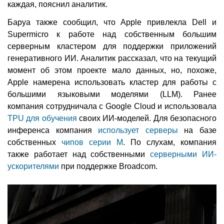
каждая, пояснил аналитик.
Баруа также сообщил, что Apple привлекла Dell и
Supermicro к работе над собственным большим
серверным кластером для поддержки приложений
генеративного ИИ. Аналитик рассказал, что на текущий
момент об этом проекте мало данных, но, похоже,
Apple намерена использовать кластер для работы с
большими языковыми моделями (LLM). Ранее
компания сотрудничала с Google Cloud и использовала
TPU для обучения
своих ИИ-моделей. Для безопасного
инференса компания
использует серверы
на базе
собственных
чипов серии M
. По слухам, компания
также работает над собственными
серверными ИИ-
ускорителями
при поддержке Broadcom.