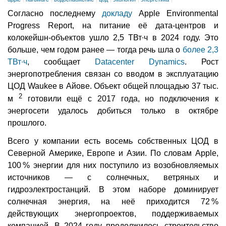
Согласно последнему
докладу
Apple Environmental
Progress Report, на питание её дата-центров и
колокейшн-объектов ушло 2,5 ТВт∙ч в 2024 году. Это
больше, чем годом ранее — тогда речь шла о
более 2,3
ТВт∙ч
, сообщает
Datacenter Dynamics
. Рост
энергопотребления связан со вводом в эксплуатацию
ЦОД Waukee в Айове. Объект общей площадью 37 тыс.
2
м
готовили ещё с 2017 года, но подключения к
энергосети удалось добиться только в октябре
прошлого.
Всего у компании есть восемь собственных ЦОД в
Северной Америке, Европе и Азии. По словам Apple,
100 % энергии для них поступило из возобновляемых
источников — с солнечных, ветряных и
гидроэлектростанций. В этом наборе доминирует
солнечная энергия, на неё приходится 72 %
действующих энергопроектов, поддерживаемых
компанией. В 2024 году продолжилось строительство