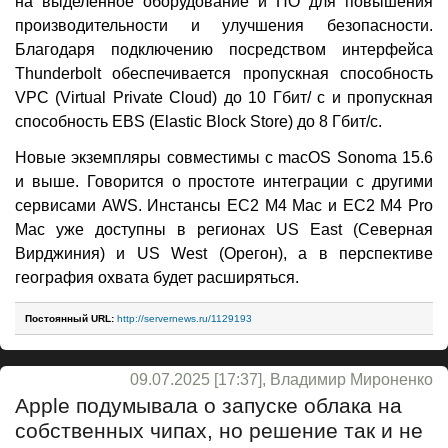
на выделенное оборудование и ПО для повышения
производительности и улучшения безопасности.
Благодаря подключению посредством интерфейса
Thunderbolt обеспечивается пропускная способность
VPC (Virtual Private Cloud) до 10 Гбит/ с и пропускная
способность EBS (Elastic Block Store) до 8 Гбит/с.
Новые экземпляры совместимы с macOS Sonoma 15.6
и выше. Говорится о простоте интеграции с другими
сервисами AWS. Инстансы EC2 M4 Mac и EC2 M4 Pro
Mac уже доступны в регионах US East (Северная
Вирджиния) и US West (Орегон), а в перспективе
география охвата будет расширяться.
Постоянный URL:
http://servernews.ru/1129193
09.07.2025 [17:37], Владимир Мироненко
Apple подумывала о запуске облака на
собственных чипах, но решение так и не