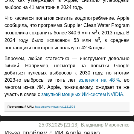
Это, как утверждают в Apple, снизило углеродный
выброс на 41 млн тонн в 2024 году.
Что касается попыток снизить водопотребление, Apple
сообщила, что программа Supplier Clean Water Program
3
позволила сохранить более 340,6 млн м
с 2013 года. В
3
2024 году было «спасено» 53 млн м
, в среднем
поставщики повторно используют 42 % воды.
Впрочем, любая статистика — инструмент довольно
гибкий. Например, несмотря на попытки Google
добиться нулевых выбросов к 2030 году, по итогам
2023-го выбросы за пять лет
взлетели на 48 %
, во
многом из-за ИИ. Apple, по-видимому, ожидает та же
участь в связи с
закупкой мощных ИИ-систем NVIDIA
.
Постоянный URL:
http://servernews.ru/1121598
25.03.2025 [21:13], Владимир Мироненко
Из-за проблем с ИИ Apple резко