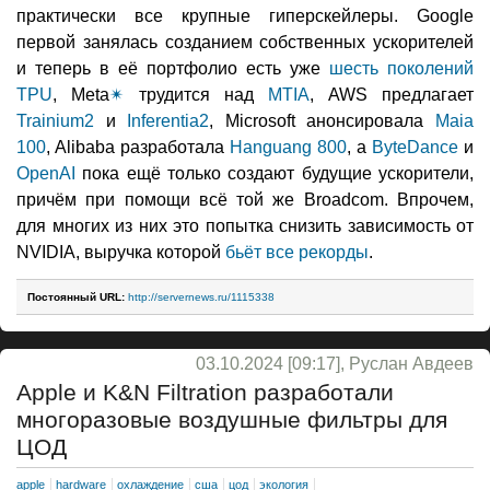
практически все крупные гиперскейлеры. Google
первой занялась созданием собственных ускорителей
и теперь в её портфолио есть уже
шесть поколений
TPU
, Meta
✴
трудится над
MTIA
, AWS предлагает
Trainium2
и
Inferentia2
, Microsoft анонсировала
Maia
100
, Alibaba разработала
Hanguang 800
, а
ByteDance
и
OpenAI
пока ещё только создают будущие ускорители,
причём при помощи всё той же Broadcom. Впрочем,
для многих из них это попытка снизить зависимость от
NVIDIA, выручка которой
бьёт все рекорды
.
Постоянный URL:
http://servernews.ru/1115338
03.10.2024 [09:17], Руслан Авдеев
Apple и K&N Filtration разработали
многоразовые воздушные фильтры для
ЦОД
apple
hardware
охлаждение
сша
цод
экология