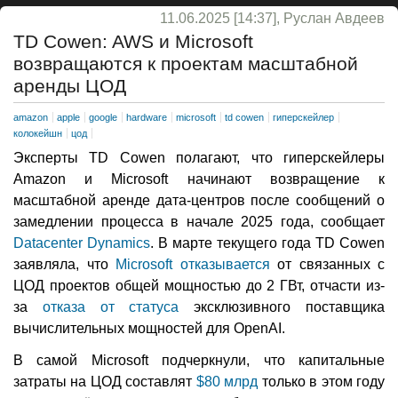
11.06.2025 [14:37], Руслан Авдеев
TD Cowen: AWS и Microsoft
возвращаются к проектам масштабной
аренды ЦОД
amazon
apple
google
hardware
microsoft
td cowen
гиперскейлер
колокейшн
цод
Эксперты TD Cowen полагают, что гиперскейлеры
Amazon и Microsoft начинают возвращение к
масштабной аренде дата-центров после сообщений о
замедлении процесса в начале 2025 года, сообщает
Datacenter Dynamics
. В марте текущего года TD Cowen
заявляла, что
Microsoft отказывается
от связанных с
ЦОД проектов общей мощностью до 2 ГВт, отчасти из-
за
отказа от статуса
эксклюзивного поставщика
вычислительных мощностей для OpenAI.
В самой Microsoft подчеркнули, что капитальные
затраты на ЦОД составлят
$80 млрд
только в этом году