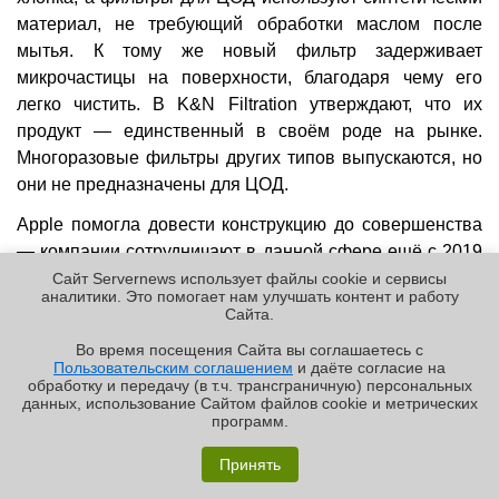
материал, не требующий обработки маслом после
мытья. К тому же новый фильтр задерживает
микрочастицы на поверхности, благодаря чему его
легко чистить. В K&N Filtration утверждают, что их
продукт — единственный в своём роде на рынке.
Многоразовые фильтры других типов выпускаются, но
они не предназначены для ЦОД.
Apple помогла довести конструкцию до совершенства
— компании сотрудничают в данной сфере ещё с 2019
года. Всего было испытано более 20 вариантов
Сайт Servernews использует файлы cookie и сервисы
аналитики. Это помогает нам улучшать контент и работу
прежде, чем Apple приняла окончательную версию. По
Cайта.
словам K&N Filtration, многоразовые фильтры
Во время посещения Cайта вы соглашаетесь с
неоднократно пробовали использовать в ЦОД, но
Пользовательским соглашением
и даёте согласие на
✖
только совместная разработка с участием Apple нашла
обработку и передачу (в т.ч. трансграничную) персональных
данных, использование Cайтом файлов cookie и метрических
реальное применение на рынке. Теперь новинки
программ.
используется в пяти дата-центрах Apple в США, а также
Обзор «малолитражного суперкомпьютера» MSI
EdgeXpert MS-C931
Принять
продаются другим операторам. Доступны версии
MERV 8, 11 и 14, а всю систему легко настроить под