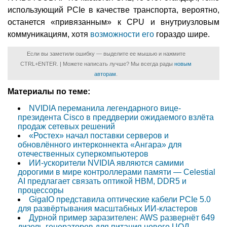
использующий PCIe в качестве транспорта, вероятно,
останется «привязанным» к CPU и внутриузловым
коммуникациям, хотя
возможности его
гораздо шире.
Если вы заметили ошибку — выделите ее мышью и нажмите
CTRL+ENTER. | Можете написать лучше? Мы всегда рады
новым
авторам
.
Материалы по теме:
NVIDIA переманила легендарного вице-
президента Cisco в преддверии ожидаемого взлёта
продаж сетевых решений
«Ростех» начал поставки серверов и
обновлённого интерконнекта «Ангара» для
отечественных суперкомпьютеров
ИИ-ускорители NVIDIA являются самими
дорогими в мире контроллерами памяти — Celestial
AI предлагает связать оптикой HBM, DDR5 и
процессоры
GigaIO представила оптические кабели PCIe 5.0
для развёртывания масштабных ИИ-кластеров
Дурной пример заразителен: AWS развернёт 649
дизель-генераторов для питания нового ЦОД