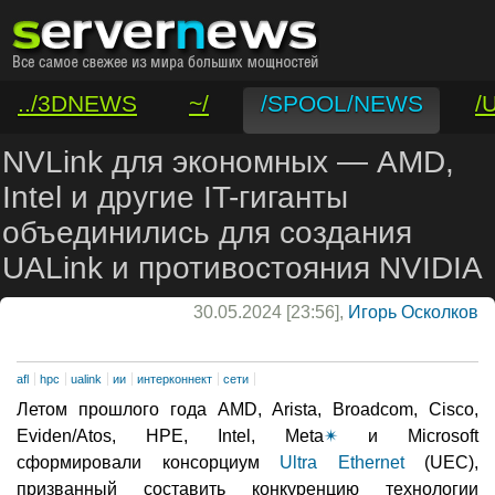
../3DNEWS
~/
/SPOOL/NEWS
/
/VAR/CONTACT
NVLink для экономных — AMD,
Intel и другие IT-гиганты
объединились для создания
UALink и противостояния NVIDIA
30.05.2024 [23:56],
Игорь Осколков
afl
hpc
ualink
ии
интерконнект
сети
Летом прошлого года AMD, Arista, Broadcom, Cisco,
Eviden/Atos, HPE, Intel, Meta
✴
и Microsoft
сформировали консорциум
Ultra Ethernet
(UEC),
призванный составить конкуренцию технологии