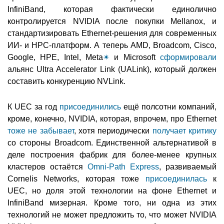
InfiniBand, которая фактически единолично
контролируется NVIDIA после покупки Mellanox, и
стандартизировать Ethernet-решения для современных
ИИ- и HPC-платформ. А теперь AMD, Broadcom, Cisco,
Google, HPE, Intel, Meta
✴
и Microsoft
сформировали
альянс Ultra Accelerator Link (UALink), который должен
составить конкуренцию NVLink.
К UEC за год
присоединились
ещё полсотни компаний,
кроме, конечно, NVIDIA, которая, впрочем, про Ethernet
тоже не забывает
, хотя периодически
получает критику
со стороны Broadcom. Единственной альтернативой в
деле построения фабрик для более-менее крупных
кластеров остаётся
Omni-Path Express
, развиваемый
Cornelis Networks, которая тоже
присоединилась
к
UEC, но доля этой технологии на фоне Ethernet и
InfiniBand мизерная. Кроме того, ни одна из этих
технологий не может предложить то, что может NVIDIA