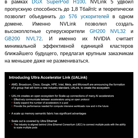
в рамках
DGX SuperPod H100
. NVLink 5 удвоил
пропускную способность до 1,8 Тбайт/с и теоретически
позволит объединить
до 576 ускорителей
в одном
домене. Именно NVLink позволил создать
высокоплотные суперускорители
GH200 NVL32
и
GB200 NVL72
. И именно их NVIDIA считает
минимальной эффективной единицей кластеров
ближайшего будущего, предлагая крупным заказчикам
на меньшее даже не размениваться.