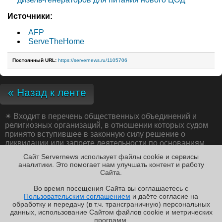
Источники:
AFP
ServeTheHome
Постоянный URL:
https://servernews.ru/1105706
« Назад к ленте
✴
Входит в перечень общественных объединений и
религиозных организаций, в отношении которых судом
принято вступившее в законную силу решение о
ликвидации или запрете деятельности по основаниям,
предусмотренным Федеральным законом от 25.07.2002
Сайт Servernews использует файлы cookie и сервисы
№ 114-ФЗ «О противодействии экстремистской
аналитики. Это помогает нам улучшать контент и работу
деятельности»;
Cайта.
Во время посещения Cайта вы соглашаетесь с
Пользовательским соглашением
и даёте согласие на
✖
обработку и передачу (в т.ч. трансграничную) персональных
Copyright ©2010-2026
данных, использование Cайтом файлов cookie и метрических
Servernews
.
Пользовательское
соглашение
.
Защищено
программ.