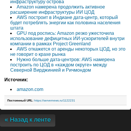
инфраструктуру острова
Amazon намерена продолжить активное
расширение инфраструктуры ИИ ЦОД
AWS построит в Индиане дата-центр, который
будет потреблять энергии как половина населения
штата
GPU под роспись: Amazon резко ужесточила
использование дефицитных ИИ-ускорителей внутри
компании в рамках Project Greenland
AWS откажется от аренды некоторых ЦОД, но это
не говорит о крахе рынка
Нужно больше дата-центров: AWS намерена
построить по ЦОД в «каждом округе» между
Северной Вирджинией и Ричмондом
Источник:
amazon.com
Постоянный URL:
https://servernews.ru/1122231
« Назад к ленте