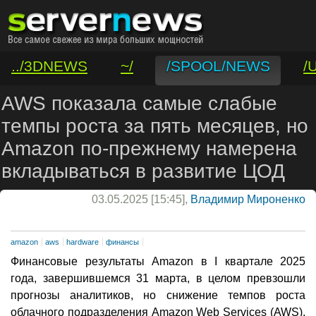
../3DNEWS
~/
/SPOOL/NEWS
/
/VAR/CONTACT
AWS показала самые слабые
темпы роста за пять месяцев, но
Amazon по-прежнему намерена
вкладываться в развитие ЦОД
03.05.2025 [15:45],
Владимир Мироненко
amazon
aws
hardware
финансы
Финансовые результаты Amazon в I квартале 2025
года, завершившемся 31 марта, в целом превзошли
прогнозы аналитиков, но снижение темпов роста
облачного подразделения Amazon Web Services (AWS),