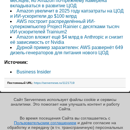
месяцев, но Amazon по-прежнему намерена
вкладываться в развитие ЦОД
Amazon увеличит в 2025 году капзатраты на ЦОД
и ИИ-ускорители до $100 млрд
AWS построит распределённый ИИ-
суперкомпьютер Project Rainier с десятками тысяч
ИИ-ускорителей Trainium2
Amazon вложит ещё $4 млрд в Anthropic и снизит
её зависимость от Nvidia
Дурной пример заразителен: AWS развернёт 649
дизель-генераторов для питания нового ЦОД
Источник:
Business Insider
Постоянный URL:
https://servernews.ru/1121719
Сайт Servernews использует файлы cookie и сервисы
« Назад к ленте
аналитики. Это помогает нам улучшать контент и работу
Cайта.
Во время посещения Cайта вы соглашаетесь с
Пользовательским соглашением
и даёте согласие на
✖
обработку и передачу (в т.ч. трансграничную) персональных
Copyright ©2010-2026