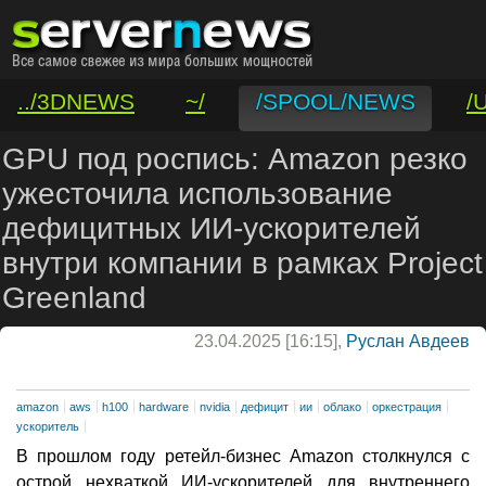
../3DNEWS
~/
/SPOOL/NEWS
/
/VAR/CONTACT
GPU под роспись: Amazon резко
ужесточила использование
дефицитных ИИ-ускорителей
внутри компании в рамках Project
Greenland
23.04.2025 [16:15],
Руслан Авдеев
amazon
aws
h100
hardware
nvidia
дефицит
ии
облако
оркестрация
ускоритель
В прошлом году ретейл-бизнес Amazon столкнулся с
острой нехваткой ИИ-ускорителей для внутреннего