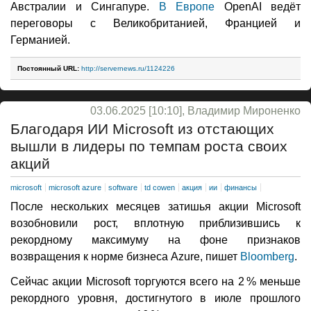
Австралии и Сингапуре.
В Европе
OpenAI ведёт
переговоры с Великобританией, Францией и
Германией.
Постоянный URL:
http://servernews.ru/1124226
03.06.2025 [10:10], Владимир Мироненко
Благодаря ИИ Microsoft из отстающих
вышли в лидеры по темпам роста своих
акций
microsoft
microsoft azure
software
td cowen
акция
ии
финансы
После нескольких месяцев затишья акции Microsoft
возобновили рост, вплотную приблизившись к
рекордному максимуму на фоне признаков
возвращения к норме бизнеса Azure, пишет
Bloomberg
.
Сейчас акции Microsoft торгуются всего на 2 % меньше
рекордного уровня, достигнутого в июле прошлого