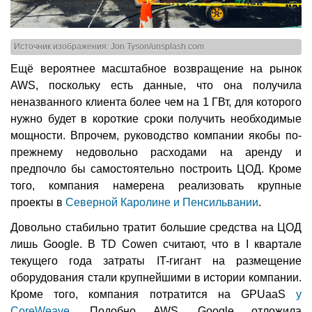
Источник изображения: Jon Tyson/unsplash.com
Ещё вероятнее масштабное возвращение на рынок
AWS, поскольку есть данные, что она получила
неназванного клиента более чем на 1 ГВт, для которого
нужно будет в короткие сроки получить необходимые
мощности. Впрочем, руководство компании якобы по-
прежнему недовольно расходами на аренду и
предпочло бы самостоятельно построить ЦОД. Кроме
того, компания намерена реализовать крупные
проекты в
Северной Каролине и Пенсильвании
.
Довольно стабильно тратит большие средства на ЦОД
лишь Google. В TD Cowen считают, что в I квартале
текущего года затраты IT-гигант на размещение
оборудования стали крупнейшими в истории компании.
Кроме того, компания потратится на GPUaaS
у
CoreWeave
. Подобно AWS, Google отложила