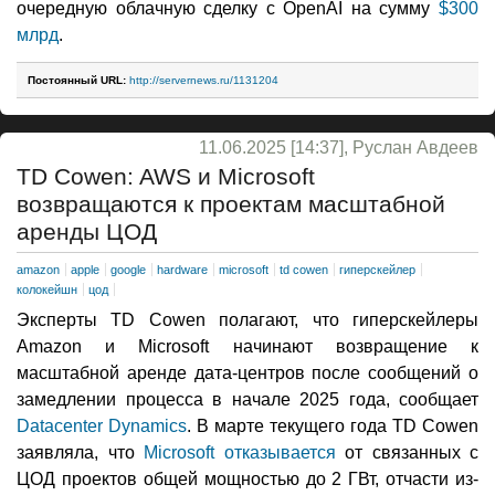
очередную облачную сделку с OpenAI на сумму
$300
млрд
.
Постоянный URL:
http://servernews.ru/1131204
11.06.2025 [14:37], Руслан Авдеев
TD Cowen: AWS и Microsoft
возвращаются к проектам масштабной
аренды ЦОД
amazon
apple
google
hardware
microsoft
td cowen
гиперскейлер
колокейшн
цод
Эксперты TD Cowen полагают, что гиперскейлеры
Amazon и Microsoft начинают возвращение к
масштабной аренде дата-центров после сообщений о
замедлении процесса в начале 2025 года, сообщает
Datacenter Dynamics
. В марте текущего года TD Cowen
заявляла, что
Microsoft отказывается
от связанных с
ЦОД проектов общей мощностью до 2 ГВт, отчасти из-