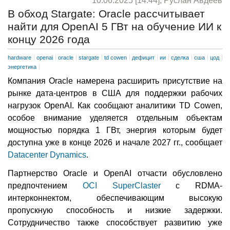
10.06.2025 [14:44], Руслан Авдеев
В обход Stargate: Oracle рассчитывает
найти для OpenAI 5 ГВт на обучение ИИ к
концу 2026 года
hardware
openai
oracle
stargate
td cowen
дефицит
ии
сделка
сша
цод
энергетика
Компания Oracle намерена расширить присутствие на
рынке дата-центров в США для поддержки рабочих
нагрузок OpenAI. Как сообщают аналитики TD Cowen,
особое внимание уделяется отдельным объектам
мощностью порядка 1 ГВт, энергия которым будет
доступна уже в конце 2026 и начале 2027 гг., сообщает
Datacenter Dynamics
.
Партнерство Oracle и OpenAI отчасти обусловлено
предпочтением
OCI SuperClaster
с RDMA-
интерконнектом, обеспечивающим высокую
пропускную способность и низкие задержки.
Сотрудничество также способствует развитию уже