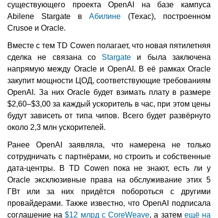
существующего проекта OpenAI на базе кампуса
Abilene Stargate в
Абилине
(Техас), построенном
Crusoe и Oracle.
Вместе с тем TD Cowen полагает, что новая пятилетняя
сделка не связана со
Stargate
и была заключена
напрямую между Oracle и OpenAI. В её рамках Oracle
закупит мощности ЦОД, соответствующие требованиям
OpenAI. За них Oracle будет взимать плату в размере
$2,60–$3,00 за каждый ускоритель в час, при этом цены
будут зависеть от типа чипов. Всего будет развёрнуто
около 2,3 млн ускорителей.
Ранее OpenAI заявляла, что намерена не только
сотрудничать с партнёрами, но строить и собственные
дата-центры. В TD Cowen пока не знают, есть ли у
Oracle эксклюзивные права на обслуживание этих 5
ГВт или за них придётся побороться с другими
провайдерами. Также известно, что OpenAI подписала
соглашение на
$12 млрд с CoreWeave
, а затем
ещё на