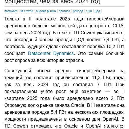
мощностей, чем за весь 2024 год
hardware
td cowen
анализ рынка
прогноз
рекорд
сша
цод
Только в III квартале 2025 года гиперскейлерами
арендовано больше мощностей дата-центров в США,
чем за весь 2024 год. В отчёте TD Cowen указывается,
что рекордный объём аренды ЦОД достиг 7,4 ГВт, а
портфель будущих сделок составляет порядка 10,2 ГВт,
сообщает
Datacenter Dynamics
. Это самый большой
рост спроса за всю историю отрасли.
Совокупный объём аренды гиперскейлерами за
текущий год составит приблизительно 11,3 ГВт, тогда
как за весь 2024 год он составил 7 ГВт. При
поквартальном учёте рост ещё заметнее — во II
квартале 2025 года было арендовано всего 2 ГВт.
Огромную долю рынка заняла Oracle. В III квартале она
арендовала порядка 5,4 ГВт на нескольких площадках,
мощности предназначены в основном для OpenAI. В
TD Cowen отмечают, что Oracle и OpenAI являются