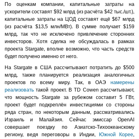
По оценкам компании, капитальные затраты на
ускорители составят $92 млрд (из расчёта $42 тыс./шт.),
капитальные затраты на ЦОД составят ещё $67 млрд
(из расчёта $13,5 млн/МВт). В сумме получает $159
млрд, так что не исключено привлечение сторонних
инвесторов. Хотя сделка не обсуждалась в рамках
проекта Stargate, вполне возможно, что часть средств
будет получено именно от него.
На Stargate в США рассчитывают потратить до $500
млрд, также планируется реализация аналогичных
проектов по всему миру. Так, в ОАЭ
намерены
реализовать
такой проект. В TD Cowen рассчитывают,
что мощность Stargate за рубежом составит 5 ГВт,
проект будет подкреплён инвестициями со стороны
ряда стран, по некоторым данным, рассматривались
Израиль и Малайзия. Сейчас эмиссар OpenAI
совершает поездку по Азиатско-Тихоокеанскому
региону, ведя переговоры в Индии,
Южной Корее
,