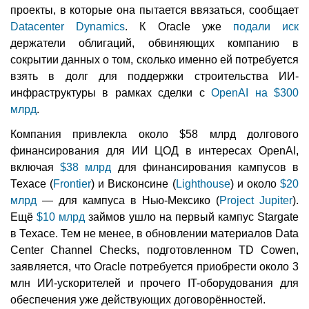
проекты, в которые она пытается ввязаться, сообщает
Datacenter Dynamics
. К Oracle уже
подали иск
держатели облигаций, обвиняющих компанию в
сокрытии данных о том, сколько именно ей потребуется
взять в долг для поддержки строительства ИИ-
инфраструктуры в рамках сделки с
OpenAI на $300
млрд
.
Компания привлекла около $58 млрд долгового
финансирования для ИИ ЦОД в интересах OpenAI,
включая
$38 млрд
для финансирования кампусов в
Техасе (
Frontier
) и Висконсине (
Lighthouse
) и около
$20
млрд
— для кампуса в Нью-Мексико (
Project Jupiter
).
Ещё
$10 млрд
займов ушло на первый кампус Stargate
в Техасе. Тем не менее, в обновлении материалов Data
Center Channel Checks, подготовленном TD Cowen,
заявляется, что Oracle потребуется приобрести около 3
млн ИИ-ускорителей и прочего IT-оборудования для
обеспечения уже действующих договорённостей.