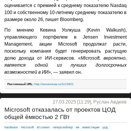
оценивается с премией к среднему показателю Nasdaq
100 и собственному 10-летнему среднему показателю в
размере около 26, пишет Bloomberg.
По мнению Кевина Уолкуша (Kevin Walkush),
управляющего портфелем в Jensen Investment
Management, акции Microsoft продолжат расти,
поскольку компания будет генерировать растущую
долю дохода от ИИ-сервисов.
«Microsoft, вероятно,
является одной из лучших долгосрочных
возможностей в ИИ»,
— заявил он.
Постоянный URL:
http://servernews.ru/1123821
27.03.2025 [11:29], Руслан Авдеев
Microsoft отказалась от проектов ЦОД
общей ёмкостью 2 ГВт
hardware
microsoft
td cowen
гиперскейлер
ии
инвестиции
цод