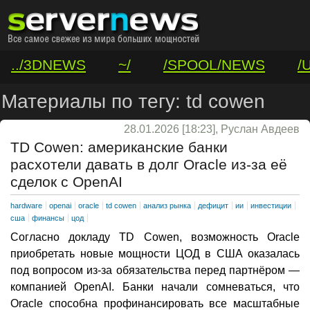
../3DNEWS
~/
/SPOOL/NEWS
/
/VAR/CONTACT
Материалы по тегу: td cowen
28.01.2026 [18:23], Руслан Авдеев
TD Cowen: американские банки
расхотели давать в долг Oracle из-за её
сделок с OpenAI
hardware
openai
oracle
td cowen
анализ рынка
дефицит
ии
инвестиции
сша
финансы
цод
Согласно докладу TD Cowen, возможность Oracle
приобретать новые мощности ЦОД в США оказалась
под вопросом из-за обязательства перед партнёром —
компанией OpenAI. Банки начали сомневаться, что
Oracle способна профинансировать все масштабные