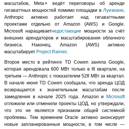
масштабов, Meta
✴
ведёт переговоры об аренде
гигаваттных мощностей помимо площадки в
Луизиане
,
Anthropic активно работает над гигаваттными
проектами отдельно от Amazon (AWS) и Google.
Microsoft наращивает
недостающие
мощности за счёт
внешних арендаторов и масштабирования облачного
бизнеса. Наконец, Amazon (AWS) активно
масштабирует
Project Rainier
.
Второе место в рейтинге TD Cowen заняла Google,
которая арендовала 600 МВт только в III квартале, на
третьем — Anthropic с показателем 528 МВт за квартал.
В начале июня TD Cowen сообщала, что аренда ЦОД
возвращается к значительным масштабам после
замедления в начале 2025 года. Amazon и
Microsoft
отложили или отменили проекты ЦОД, но утверждали,
что это не является признаком общей системной
проблемы. Тем временем Oracle активно анонсирует
новые запланированные мощности, в том числе —