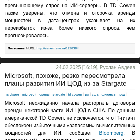
превышающему спрос на ИИ-серверы. В TD Cowen
также уверены, что отмена и отсрочка аренды
мощностей в дата-центрах указывает на их
переизбыток из-за более низкого спроса, чем
прогнозировалось.
Постоянный URL:
http://servernews.ru/1120384
24.02.2025 [16:19], Руслан Авдеев
Microsoft, похоже, резко пересмотрела
планы развития ИИ ЦОД из-за Stargate
hardware
microsoft
openai
stargate
td cowen
ии
сша
финансы
цод
Microsoft неожиданно начала расторгать договоры
аренды некоторой части ИИ ЦОД в США. По данным
американской TD Cowen, не исключается, что IT-гигант
обеспокоен избыточными «запасами» вычислительных
мощностей для ИИ, сообщает
Bloomberg
. В