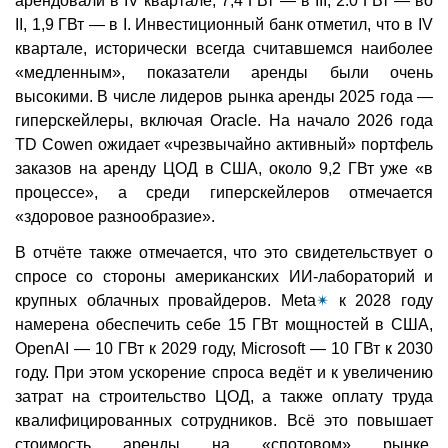
арендовали в IV квартале, 7,4 ГВт — в III, 2.0 ГВт — во
II, 1,9 ГВт — в I. Инвестиционный банк отметил, что в IV
квартале, исторически всегда считавшемся наиболее
«медленным», показатели аренды были очень
высокими. В числе лидеров рынка аренды 2025 года —
гиперскейлеры, включая Oracle. На начало 2026 года
TD Cowen ожидает «чрезвычайно активный» портфель
заказов на аренду ЦОД в США, около 9,2 ГВт уже «в
процессе», а среди гиперскейлеров отмечается
«здоровое разнообразие».
В отчёте также отмечается, что это свидетельствует о
спросе со стороны американских ИИ-лабораторий и
крупных облачных провайдеров. Meta
✴
к 2028 году
намерена обеспечить себе 15 ГВт мощностей в США,
OpenAI — 10 ГВт к 2029 году, Microsoft — 10 ГВт к 2030
году. При этом ускорение спроса ведёт и к увеличению
затрат на строительство ЦОД, а также оплату труда
квалифицированных сотрудников. Всё это повышает
стоимость аренды на «спотовом» рынке.