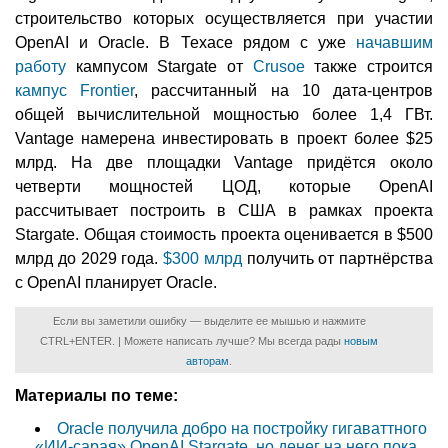
строительство которых осуществляется при участии
OpenAI и Oracle. В Техасе рядом с уже
начавшим
работу
кампусом Stargate от
Crusoe
также строится
кампус Frontier
, рассчитанный на 10 дата-центров
общей вычислительной мощностью более 1,4 ГВт.
Vantage намерена инвестировать в проект более $25
млрд. На две площадки Vantage придётся около
четверти мощностей ЦОД, которые OpenAI
рассчитывает построить в США в рамках проекта
Stargate. Общая стоимость проекта оценивается в $500
млрд до 2029 года.
$300 млрд
получить от партнёрства
с OpenAI планирует Oracle.
Если вы заметили ошибку — выделите ее мышью и нажмите
CTRL+ENTER. | Можете написать лучше? Мы всегда рады
новым
авторам
.
Материалы по теме:
Oracle получила добро на постройку гигаваттного
«ИИ-сарая» OpenAI Stargate, но денег на него пока