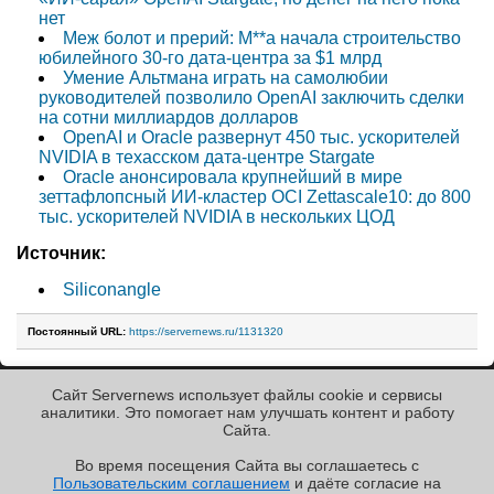
нет
Меж болот и прерий: M**a начала строительство
юбилейного 30-го дата-центра за $1 млрд
Умение Альтмана играть на самолюбии
руководителей позволило OpenAI заключить сделки
на сотни миллиардов долларов
OpenAI и Oracle развернут 450 тыс. ускорителей
NVIDIA в техасском дата-центре Stargate
Oracle анонсировала крупнейший в мире
зеттафлопсный ИИ-кластер OCI Zettascale10: до 800
тыс. ускорителей NVIDIA в нескольких ЦОД
Источник:
Siliconangle
Постоянный URL:
https://servernews.ru/1131320
Сайт Servernews использует файлы cookie и сервисы
« Назад к ленте
аналитики. Это помогает нам улучшать контент и работу
Cайта.
Во время посещения Cайта вы соглашаетесь с
Пользовательским соглашением
и даёте согласие на