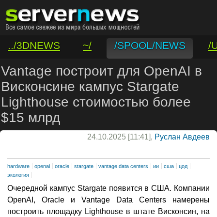
../3DNEWS
~/
/SPOOL/NEWS
/
/VAR/CONTACT
Vantage построит для OpenAI в
Висконсине кампус Stargate
Lighthouse стоимостью более
$15 млрд
24.10.2025 [11:41],
Руслан Авдеев
hardware
openai
oracle
stargate
vantage data centers
ии
сша
цод
экология
Очередной кампус Stargate появится в США. Компании
OpenAI, Oracle и Vantage Data Centers намерены
построить площадку Lighthouse в штате Висконсин, на