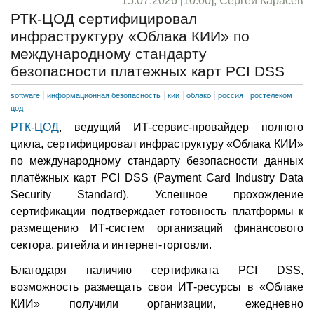
15.07.2026 [10:00], Сергей Карасёв
РТК-ЦОД сертифицировал
инфраструктуру «Облака КИИ» по
международному стандарту
безопасности платежных карт PCI DSS
software
информационная безопасность
кии
облако
россия
ростелеком
цод
РТК-ЦОД
, ведущий ИТ-сервис-провайдер полного
цикла, сертифицировал инфраструктуру «Облака КИИ»
по международному стандарту безопасности данных
платёжных карт PCI DSS (Payment Card Industry Data
Security Standard). Успешное прохождение
сертификации подтверждает готовность платформы к
размещению ИТ-систем организаций финансового
сектора, ритейла и интернет-торговли.
Благодаря наличию сертификата PCI DSS,
возможность размещать свои ИТ-ресурсы в «Облаке
КИИ» получили организации, ежедневно