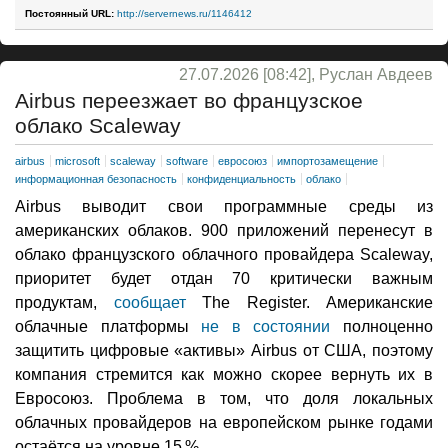
Постоянный URL:
http://servernews.ru/1146412
27.07.2026 [08:42], Руслан Авдеев
Airbus переезжает во французское
облако Scaleway
airbus
microsoft
scaleway
software
евросоюз
импортозамещение
информационная безопасность
конфиденциальность
облако
Airbus выводит свои программные среды из
американских облаков. 900 приложений перенесут в
облако французского облачного провайдера Scaleway,
приоритет будет отдан 70 критически важным
продуктам,
сообщает
The Register. Американские
облачные платформы
не в состоянии
полноценно
защитить цифровые «активы» Airbus от США, поэтому
компания стремится как можно скорее вернуть их в
Евросоюз. Проблема в том, что доля локальных
облачных провайдеров на европейском рынке годами
остаётся на уровне 15 %.