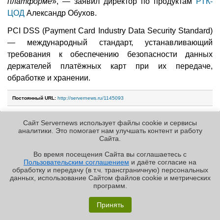
платформе
», — заявил директор по продуктам
РТК-
ЦОД
Александр Обухов.
PCI DSS (Payment Card Industry Data Security Standard)
— международный стандарт, устанавливающий
требования к обеспечению безопасности данных
держателей платёжных карт при их передаче,
обработке и хранении.
Постоянный URL:
http://servernews.ru/1145093
Сайт Servernews использует файлы cookie и сервисы
10.07.2026 [23:41], Владимир Мироненко
аналитики. Это помогает нам улучшать контент и работу
Cайта.
Microsoft, Google, Amazon и Oracle
попали под пристальный надзор
Во время посещения Cайта вы соглашаетесь с
Пользовательским соглашением
и даёте согласие на
британских регуляторов
✖
обработку и передачу (в т.ч. трансграничную) персональных
данных, использование Cайтом файлов cookie и метрических
aws
google cloud platform
microsoft azure
oracle cloud infrastructure
software
программ.
банк
великобритания
ии
информационная безопасность
кии
облако
Обзор «малолитражного суперкомпьютера» MSI
регулирование
сбой
финансы
EdgeXpert MS-C931
Принять
Со следующей недели Microsoft, Google, Amazon и