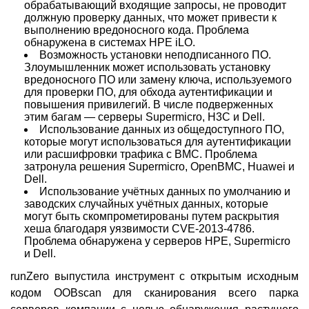
обрабатывающий входящие запросы, не проводит
должную проверку данных, что может привести к
выполнению вредоносного кода. Проблема
обнаружена в системах HPE iLO.
Возможность установки неподписанного ПО.
Злоумышленник может использовать установку
вредоносного ПО или замену ключа, используемого
для проверки ПО, для обхода аутентификации и
повышения привилегий. В числе подверженных
этим багам — серверы Supermicro, H3C и Dell.
Использование данных из общедоступного ПО,
которые могут использоваться для аутентификации
или расшифровки трафика с BMC. Проблема
затронула решения Supermicro, OpenBMC, Huawei и
Dell.
Использование учётных данных по умолчанию и
заводских случайных учётных данных, которые
могут быть скомпрометированы путем раскрытия
хеша благодаря уязвимости CVE-2013-4786.
Проблема обнаружена у серверов HPE, Supermicro
и Dell.
runZero выпустила инструмент с открытым исходным
кодом OOBscan для сканирования всего парка