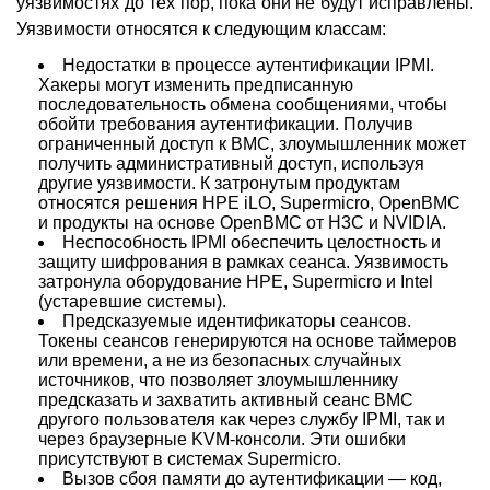
уязвимостях до тех пор, пока они не будут исправлены.
Уязвимости относятся к следующим классам:
Недостатки в процессе аутентификации IPMI.
Хакеры могут изменить предписанную
последовательность обмена сообщениями, чтобы
обойти требования аутентификации. Получив
ограниченный доступ к BMC, злоумышленник может
получить административный доступ, используя
другие уязвимости. К затронутым продуктам
относятся решения HPE iLO, Supermicro, OpenBMC
и продукты на основе OpenBMC от H3C и NVIDIA.
Неспособность IPMI обеспечить целостность и
защиту шифрования в рамках сеанса. Уязвимость
затронула оборудование HPE, Supermicro и Intel
(устаревшие системы).
Предсказуемые идентификаторы сеансов.
Токены сеансов генерируются на основе таймеров
или времени, а не из безопасных случайных
источников, что позволяет злоумышленнику
предсказать и захватить активный сеанс BMC
другого пользователя как через службу IPMI, так и
через браузерные KVM-консоли. Эти ошибки
присутствуют в системах Supermicro.
Вызов сбоя памяти до аутентификации — код,