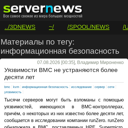
../3DNEWS
~/
/SPOOL/NEWS
/
/VAR/CONTACT
Материалы по тегу:
информационная безопасность
07.08.2026 [00:35], Владимир Мироненко
Уязвимости BMC не устраняются более
десяти лет
bmc
kvm
информационная безопасность
исследование
сервер
сети
уязвимость
Тысячи серверов могут быть взломаны с помощью
уязвимостей, имеющихся в BMC-контроллерах,
причём, о некоторых из них известно более десяти лет,
сообщается в исследовании компании runZero. runZero
обнаружила в BMC, поставляемых HPE, Supermicro,