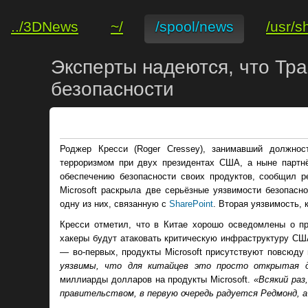
../3DNews
~/
/spool/news
/usr/s
Эксперты надеются, что Трам
безопасности
Роджер Кресси (Roger Cressey), занимавший должнос
терроризмом при двух президентах США, а ныне партнёр 
обеспечению безопасности своих продуктов, сообщил 
Microsoft раскрыла две серьёзные уязвимости безопасн
одну из них, связанную с
SharePoint
. Вторая уязвимость, 
Кресси отметил, что в Китае хорошо осведомлены о про
хакеры будут атаковать критическую инфраструктуру США
— во-первых, продукты Microsoft присутствуют повсюду
уязвимы, что для китайцев это просто открытая 
миллиарды долларов на продукты Microsoft.
«Всякий раз
правительством, в первую очередь радуется Редмонд, 