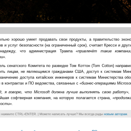
тельно хорошо умеет продавать свои продукты, а правительство эконо
ов и услуг безопасности (на ограниченный срок), считает Кресси и дру
 надежду, что администрация Трампа
«привлечёт такие компании
и».
ель сенатского Комитета по разведке Том Коттон (Tom Cotton) направ
етить лицам, не являющимся гражданами США, доступ к системам Мин
граничению доступа китайских инженеров к системам Министерства об
в контрактах и ПО ведомства, связанных с
«бизнес-операциями Microso
t, я говорю, что Microsoft должна лучше выполнять свою работу»
нейшая софтверная компания, на которую полагается страна,
«продолж
мости».
и нажмите CTRL+ENTER. | Можете написать лучше? Мы всегда рады
новым авторам
.