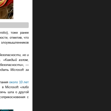
otto), тоже ранее
ости, отметив, что
ив злоумышленников
езопасности, но и
.
«Каждый взлом,
 безопасности»,
—
ждать Microsoft за
мпания
около 10 лет
 в Microsoft
«либо
речь шла о другой
соприкосновения с