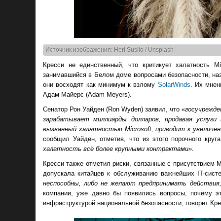
Источник изображения: Heri Susilo / Unsplash
Кресси не единственный, что критикует халатность Mi
занимавшийся в Белом доме вопросами безопасности, наз
они восходят как минимум к взлому
SolarWinds
. Их мнен
Адам Майерс (Adam Meyers).
Сенатор Рон Уайден (Ron Wyden) заявил, что «
госучрежде
зарабатывает миллиарды долларов, продавая услуги 
вызванный халатностью Microsoft, приводит к увеличен
сообщил Уайден, отметив, что из этого порочного круг
халатность всё более крупными контрактами».
Кресси также отметил риски, связанные с присутствием M
допускала китайцев к обслуживанию важнейших IT-систе
неспособны, либо не желают предпринимать действи
компании, уже давно бы появились вопросы, почему э
инфраструктурой национальной безопасности, говорит Кре