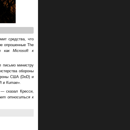
мит средства, что
гие опрошенные The
 как Microsoft к
ил письмо министру
истерства обороны
ороны США (DoD) и
ft в Китае».
, —
сказал Кресси,
ает относиться к