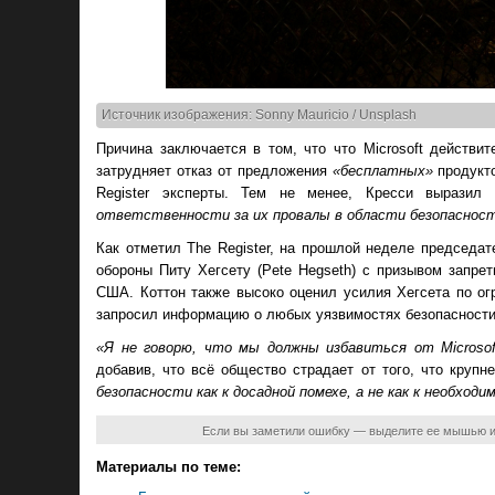
Источник изображения: Sonny Mauricio / Unsplash
Причина заключается в том, что что Microsoft действи
затрудняет отказ от предложения
«бесплатных»
продукт
Register эксперты. Тем не менее, Кресси выразил
ответственности за их провалы в области безопасност
Как отметил The Register, на прошлой неделе председат
обороны Питу Хегсету (Pete Hegseth) с призывом запр
США. Коттон также высоко оценил усилия Хегсета по о
запросил информацию о любых уязвимостях безопасности 
«Я не говорю, что мы должны избавиться от Microsof
добавив, что всё общество страдает от того, что круп
безопасности как к досадной помехе, а не как к необходи
Если вы заметили ошибку — выделите ее мышью 
Материалы по теме: