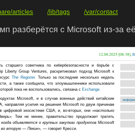
hare/articles
/lib/tags
/var/contact
п разберётся с Microsoft из-за е
12.08.2025 [08:38],
В
ть старшего советника по кибербезопасности и борьбе с
Liberty Group Ventures, раскритиковал подход Microsoft к
ресурс
The Register
. Только за последние несколько недель
ости, а также сообщила, что злоумышленники использовали
которой пока не воспользовались, связана с
Exchange
.
дуктах Microsoft, и в случае военных действий китайские
информ
, направляя усилия на решения Microsoft по двум причинам
 в цифровой экосистеме США, и, во-вторых, они
«настолько
дверь».
Тем не менее, правительство продолжает тратить
, когда объявляется о крупных закупках продуктов Microsoft
а во вторую — Пекин», —
говорит Кресси.