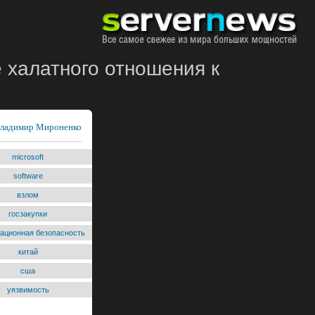
ё халатного отношения к
ладимир Мироненко
microsoft
software
взлом
госзакупки
ационная безопасность
китай
сша
уязвимость