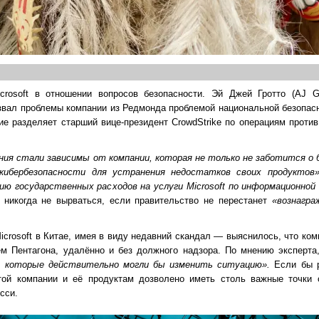
crosoft в отношении вопросов безопасности. Эй Джей Гротто (AJ Gr
вал проблемы компании из Редмонда проблемой национальной безопасн
ие разделяет старший вице-президент CrowdStrike по операциям прот
ния стали зависимы от компании, которая не только не заботится о б
кибербезопасности для устранения недостатков своих продуктов»
ию государственных расходов на услуги Microsoft по информационной
а никогда не вырваться, если правительство не перестанет
«вознагра
icrosoft в Китае, имея в виду недавний скандал — выяснилось, что ко
м Пентагона, удалённо и без должного надзора. По мнению эксперта,
я, которые действительно могли бы изменить ситуацию».
Если бы 
той компании и её продуктам дозволено иметь столь важные точки 
сси.