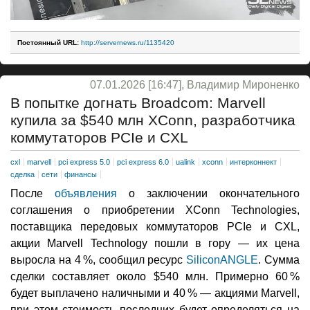
Постоянный URL:
http://servernews.ru/1135420
07.01.2026 [16:47], Владимир Мироненко
В попытке догнать Broadcom: Marvell
купила за $540 млн XConn, разработчика
коммутаторов PCIe и CXL
cxl
marvell
pci express 5.0
pci express 6.0
ualink
xconn
интерконнект
сделка
сети
финансы
После
объявления
о заключении окончательного
соглашения о приобретении XConn Technologies,
поставщика передовых коммутаторов PCIe и CXL,
акции Marvell Technology пошли в гору — их цена
выросла на 4 %, сообщил ресурс
SiliconANGLE
. Сумма
сделки составляет около $540 млн. Примерно 60 %
будет выплачено наличными и 40 % — акциями Marvell,
при этом стоимость последних будет определяться на