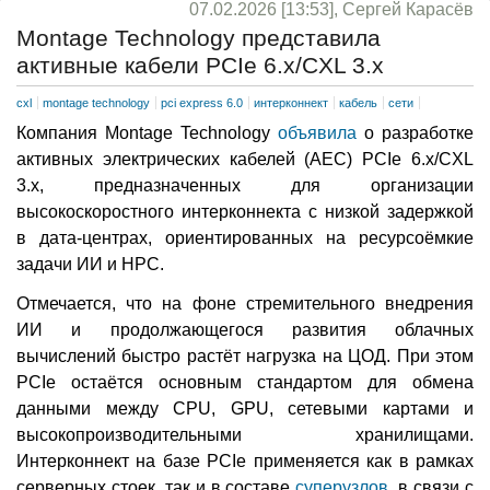
07.02.2026 [13:53], Сергей Карасёв
Montage Technology представила
активные кабели PCIe 6.x/CXL 3.x
cxl
montage technology
pci express 6.0
интерконнект
кабель
сети
Компания Montage Technology
объявила
о разработке
активных электрических кабелей (AEC) PCIe 6.x/CXL
3.x, предназначенных для организации
высокоскоростного интерконнекта с низкой задержкой
в дата-центрах, ориентированных на ресурсоёмкие
задачи ИИ и НРС.
Отмечается, что на фоне стремительного внедрения
ИИ и продолжающегося развития облачных
вычислений быстро растёт нагрузка на ЦОД. При этом
PCIe остаётся основным стандартом для обмена
данными между CPU, GPU, сетевыми картами и
высокопроизводительными хранилищами.
Интерконнект на базе PCIe применяется как в рамках
серверных стоек, так и в составе
суперузлов
, в связи с