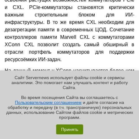
и CXL. PCIe-коммутаторы становятся критически
важным строительным блоком для ИИ-
инфраструктуры. В то же время CXL необходим для
дезагрегации памяти в современных ЦОД. Сочетание
контроллеров памяти Marvell CXL с коммутаторами
XConn CXL позволит создать самый обширный в
отрасли портфель коммутаторов для поддержки
ресурсоёмких ИИ-задач.
На данный момент у XConn насчитывается более чем
Сайт Servernews использует файлы cookie и сервисы
20 клиентов. Marvell ожидает, что продукты XConn CXL
аналитики. Это помогает нам улучшать контент и работу
и PCIe начнут приносить доход во II половине 2027
Cайта.
финансового года. Также ожидается, что в результате
Во время посещения Cайта вы соглашаетесь с
сделки Marvell получит около $100 млн
Пользовательским соглашением
и даёте согласие на
✖
обработку и передачу (в т.ч. трансграничную) персональных
дополнительного дохода в 2028 финансовом году.
данных, использование Cайтом файлов cookie и метрических
программ.
Постоянный URL:
http://servernews.ru/1134943
«Графиня»: как Grafana, только лучше?
Принять
Реклама | ООО «Лаборатория Числитель»