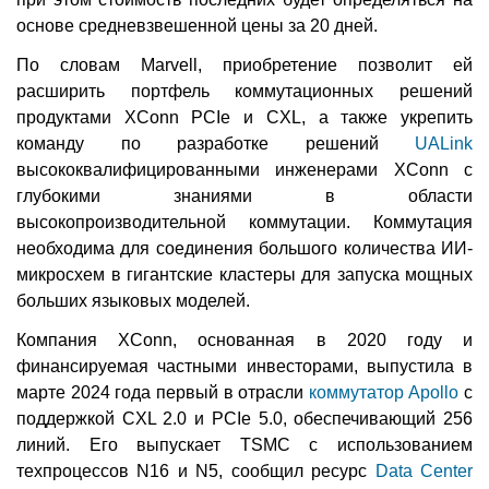
основе средневзвешенной цены за 20 дней.
По словам Marvell, приобретение позволит ей
расширить портфель коммутационных решений
продуктами XConn PCIe и CXL, а также укрепить
команду по разработке решений
UALink
высококвалифицированными инженерами XConn с
глубокими знаниями в области
высокопроизводительной коммутации. Коммутация
необходима для соединения большого количества ИИ-
микросхем в гигантские кластеры для запуска мощных
больших языковых моделей.
Компания XConn, основанная в 2020 году и
финансируемая частными инвесторами, выпустила в
марте 2024 года первый в отрасли
коммутатор Apollo
с
поддержкой CXL 2.0 и PCIe 5.0, обеспечивающий 256
линий. Его выпускает TSMC с использованием
техпроцессов N16 и N5, сообщил ресурс
Data Center