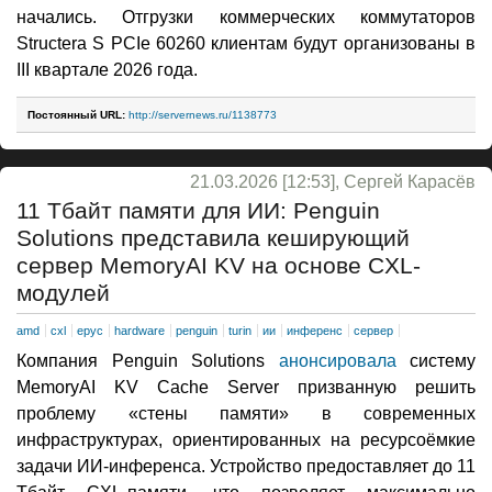
начались. Отгрузки коммерческих коммутаторов
Structera S PCIe 60260 клиентам будут организованы в
III квартале 2026 года.
Постоянный URL:
http://servernews.ru/1138773
21.03.2026 [12:53], Сергей Карасёв
11 Тбайт памяти для ИИ: Penguin
Solutions представила кеширующий
сервер MemoryAI KV на основе CXL-
модулей
amd
cxl
epyc
hardware
penguin
turin
ии
инференс
сервер
Компания Penguin Solutions
анонсировала
систему
MemoryAI KV Cache Server призванную решить
проблему «стены памяти» в современных
инфраструктурах, ориентированных на ресурсоёмкие
задачи ИИ-инференса. Устройство предоставляет до 11