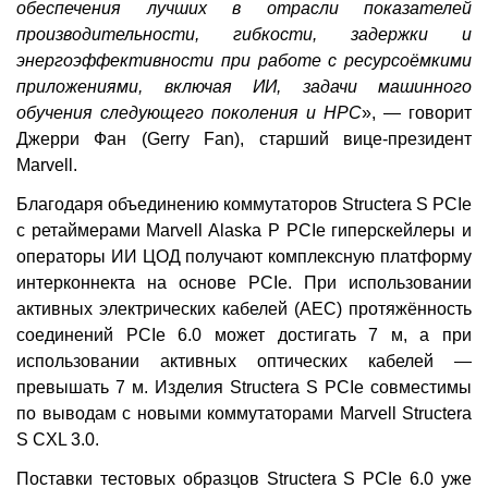
обеспечения лучших в отрасли показателей
производительности, гибкости, задержки и
энергоэффективности при работе с ресурсоёмкими
приложениями, включая ИИ, задачи машинного
обучения следующего поколения и НРС
», — говорит
Джерри Фан (Gerry Fan), старший вице-президент
Marvell.
Благодаря объединению коммутаторов Structera S PCIe
с ретаймерами Marvell Alaska P PCIe гиперскейлеры и
операторы ИИ ЦОД получают комплексную платформу
интерконнекта на основе PCIe. При использовании
активных электрических кабелей (AEC) протяжённость
соединений PCIe 6.0 может достигать 7 м, а при
использовании активных оптических кабелей —
превышать 7 м. Изделия Structera S PCIe совместимы
по выводам с новыми коммутаторами Marvell Structera
S CXL 3.0.
Поставки тестовых образцов Structera S PCIe 6.0 уже