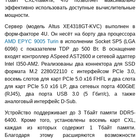
Тбайт CXL-памяти, что позволяет максимально
эффективно использовать доступные вычислительные
мощности.
Сервер (модель Altus XE4318GT-KVC) выполнен в
форм-факторе 4U. Он несёт на борту два процессора
AMD EPYC 9005 Turin
в исполнении Socket SP5 (LGA
6096) с показателем TDP до 500 Вт. В оснащение
входят контроллер ASpeed AST2600 и сетевой адаптер
Intel I350-AM2. Реализованы два коннектора для SSD
формата M.2 2280/22110 с интерфейсом PCIe 3.0,
восемь слотов для карт PCIe 5.0 x16 FHFL и два слота
для карт PCIe 5.0 x16 LP, два сетевых порта 400GbE
(RJ45), два порта USB 3.0 (5 Гбит/с), а также
аналоговый интерфейс D-Sub.
Устройство поддерживает до 3 Тбайт памяти DDR5-
6400. Кроме того, установлены восемь карт CXL,
каждая из которых содержит 1 Тбайт памяти.
Благодаря этому расширяются возможности