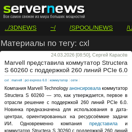
../3DNEWS
~/
/SPOOL/NEWS
/
/VAR/CONTACT
Материалы по тегу: cxl
24.03.2026 [08:50], Сергей Карасёв
Marvell представила коммутатор Structera
S 60260 с поддержкой 260 линий PCIe 6.0
cxl
marvell
pci express 6.0
коммутатор
сети
Компания Marvell Technology
анонсировала
коммутатор
Structera S 60260 — это, как утверждается, первое в
отрасли решение с поддержкой 260 линий PCIe 6.0.
Новинка предназначена для использования в дата-
центрах, ориентированных на ресурсоёмкие задачи
ИИ. Одновременно компания
представила
и
коммутатор Structera S 30260 с поддержкой 260 линий