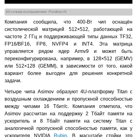
Источник изображения: Positron AI
Компания сообщила, что 400-Вт чип оснащён
систолической матрицей 512×512, работающей на
частоте 2 ГГц и поддерживающей типы данных TF32,
FP16/BF16, FP8, NVFP4 и INT4. Эта матрица
управляется рядом ядер Armv9 и может быть
переконфигурирована, например, в 128×512 (GEMV)
или 512×128 (GEMM), в зависимости от того, какой
вариант более выгоден для решения конкретной
задачи.
Четыре чипа Asimov образуют 4U-платформу Titan с
воздушным охлаждением и пропускной способностью
между чипами 16 Тбит/с. Компания отметила, что
Asimov рассчитан на поддержку 2 Тбайт памяти на
ускоритель и 8 Тбайт памяти на систему Titan с
аналогичной пропускной способностью памяти, как у
ускорителя NVIDIA
Rubin
. В масштабе стойки это