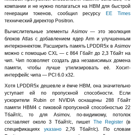
компании и не нужно полагаться на HBM для быстрой
генерации токенов, сообщил ресурсу
EE Times
технический директор Positron.
Вычислительные элементы Asimov — это эволюция
блоков Atlas с добавлением ядер Arm и улучшенным
интерконнектом. Расширить память LPDDR5x в Asimov
можно с помощью CXL — с 864 Гбайт до 2,3 Тбайт на
чип. Чип позволяет создать два независимых домена
памяти, чтобы лучше утилизировать её. Хосит-
интерфейс чипа — PCI 6.0 x32.
Хотя LPDDR5x дешевле и ёмче HBM, она значительно
уступает ей по пропускной способности. Если
ускорители Rubin от NVIDIA оснащены 288 Гбайт
памяти HBM4 с пиковой пропускной способностью 22
Тбайт/с, то для Asimov, по-видимому, потолок
составляет около 3 Тбайт/с, пишет
The Register
(в
спецификациях
указано
2,76 Тбайт/с). По словам