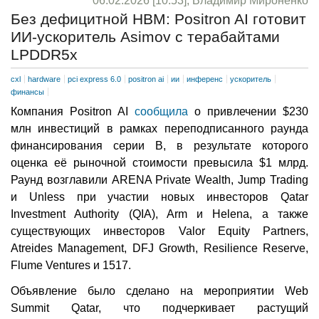
06.02.2026 [10:53], Владимир Мироненко
Без дефицитной HBM: Positron AI готовит
ИИ-ускоритель Asimov с терабайтами
LPDDR5x
cxl
hardware
pci express 6.0
positron ai
ии
инференс
ускоритель
финансы
Компания Positron AI
сообщила
о привлечении $230
млн инвестиций в рамках переподписанного раунда
финансирования серии B, в результате которого
оценка её рыночной стоимости превысила $1 млрд.
Раунд возглавили ARENA Private Wealth, Jump Trading
и Unless при участии новых инвесторов Qatar
Investment Authority (QIA), Arm и Helena, а также
существующих инвесторов Valor Equity Partners,
Atreides Management, DFJ Growth, Resilience Reserve,
Flume Ventures и 1517.
Объявление было сделано на мероприятии Web
Summit Qatar, что подчеркивает растущий