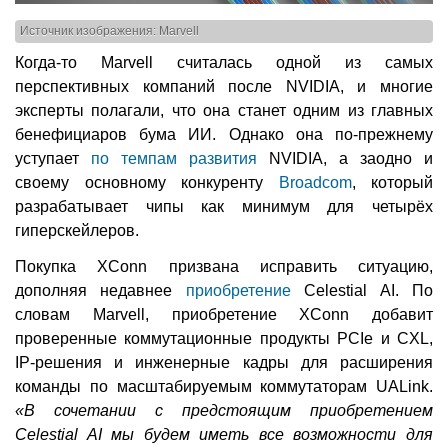
Источник изображения: Marvell
Когда-то Marvell считалась одной из самых
перспективных компаний после NVIDIA, и многие
эксперты полагали, что она станет одним из главных
бенефициаров бума ИИ. Однако она по-прежнему
уступает
по темпам развития
NVIDIA, а заодно и
своему основному конкуренту
Broadcom
, который
разрабатывает чипы как минимум для четырёх
гиперскейлеров.
Покупка XConn призвана исправить ситуацию,
дополняя недавнее
приобретение
Celestial AI. По
словам Marvell, приобретение XConn добавит
проверенные коммутационные продукты PCIe и CXL,
IP-решения и инженерные кадры для расширения
команды по масштабируемым коммутаторам UALink.
«В сочетании с предстоящим приобретением
Celestial AI мы будем иметь все возможности для