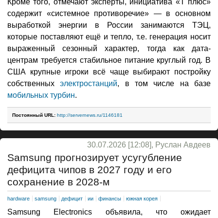
Кроме того, отмечают эксперты, инициатива «Т плюс»
содержит «системное противоречие» — в основном
выработкой энергии в России занимаются ТЭЦ,
которые поставляют ещё и тепло, т.е. генерация носит
выраженный сезонный характер, тогда как дата-
центрам требуется стабильное питание круглый год. В
США крупные игроки всё чаще выбирают постройку
собственных
электростанций
, в том числе на базе
мобильных турбин
.
Постоянный URL:
http://servernews.ru/1146181
30.07.2026 [12:08], Руслан Авдеев
Samsung прогнозирует усугубление
дефицита чипов в 2027 году и его
сохранение в 2028-м
hardware
samsung
дефицит
ии
финансы
южная корея
Samsung Electronics объявила, что ожидает