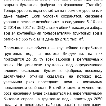
закрыта бумажная фабрика во Франклине (Franklin).
Теперь уровень воды остаётся на прежнем уровне или
даже падает. Если условия сохранятся, снижение
уровня в регионе возобновится в следующие 5–10 лет.
С 2014 по 2017 гг. DEQ снизил общий максимум забора
вод 14 крупнейшими пользователями грунтовых вод в
3
3
регионе с 555 тыс. м
в день до 278,5 тыс. м
.
Промышленные объекты — крупнейшие потребители
грунтовых вод на востоке Вирджинии, на них
приходится до 35 % всех заборов в регулируемых
зонах. На динамике грунтовых вод определяющее
влияние оказывают бумажные фабрики, поскольку
десятилетия откачки сказались на потоках вод,
увеличили риск проседания почв и локальным
повышением солёности. В отчёте также отмечено, что
рост населения будет сказываться на нерегулируемом
бытовом спросе на грунтовые воды вплоть до 2050
года, а в некоторых районах растёт концентрация