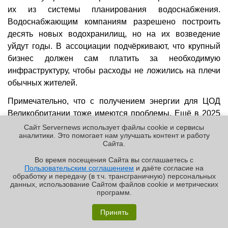
их из системы планирования водоснабжения.
Водоснабжающим компаниям разрешено построить
десять новых водохранилищ, но на их возведение
уйдут годы. В ассоциации подчёркивают, что крупный
бизнес должен сам платить за необходимую
инфраструктуру, чтобы расходы не ложились на плечи
обычных жителей.
Примечательно, что с получением энергии для ЦОД
Великобритании тоже имеются проблемы. Ещё в 2025
году совет AI Energy Council при британском
Сайт Servernews использует файлы cookie и сервисы
аналитики. Это помогает нам улучшать контент и работу
правительстве
провёл
заседание, пытаясь решить, как
Cайта.
амбиции страны в сфере ИИ могут быть обеспечены
Во время посещения Cайта вы соглашаетесь с
недостаточными мощностями энергетической
Пользовательским соглашением
и даёте согласие на
✖
инфраструктуры.
обработку и передачу (в т.ч. трансграничную) персональных
данных, использование Cайтом файлов cookie и метрических
программ.
Постоянный URL:
http://servernews.ru/1145665
Обзор «малолитражного суперкомпьютера» MSI
EdgeXpert MS-C931
Принять
24.07.2026 [16:56], Руслан Авдеев