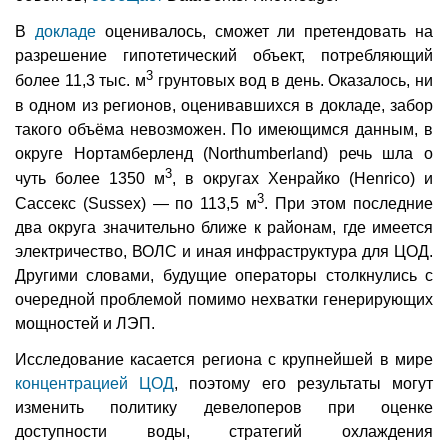
В
докладе
оценивалось, сможет ли претендовать на
разрешение гипотетический объект, потребляющий
3
более 11,3 тыс. м
грунтовых вод в день. Оказалось, ни
в одном из регионов, оценивавшихся в докладе, забор
такого объёма невозможен. По имеющимся данным, в
округе Нортамберленд (Northumberland) речь шла о
3
чуть более 1350 м
, в округах Хенрайко (Henrico) и
3
Сассекс (Sussex) — по 113,5 м
. При этом последние
два округа значительно ближе к районам, где имеется
электричество, ВОЛС и иная инфраструктура для ЦОД.
Другими словами, будущие операторы столкнулись с
очередной проблемой помимо нехватки генерирующих
мощностей и ЛЭП.
Исследование касается региона с крупнейшей в мире
концентрацией ЦОД
, поэтому его результаты могут
изменить политику девелоперов при оценке
доступности воды, стратегий охлаждения