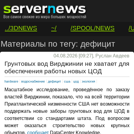
../3DNEWS
~/
/SPOOL/NEWS
/
/VAR/CONTACT
Материалы по тегу: дефицит
04.08.2026 [09:27], Руслан Авдеев
Грунтовых вод Вирджинии не хватает для
обеспечения работы новых ЦОД
hardware
водоснабжение
дефицит
сша
цод
экология
Масштабное исследование, проведённое по заказу
властей Вирджинии, показало, что на всей территории
Приатлантической низменности США нет возможности
поддержать новые заборы грунтовых вод для ЦОД в
соответствии со стандартами штата. Под вопросом
может оказаться строительство новых крупных
объектов,
сообщает
DataCenter Knowledge.