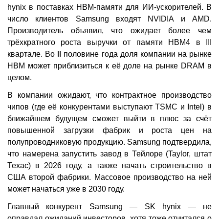
hynix в поставках HBM-памяти для ИИ-ускорителей. В
число клиентов Samsung входят NVIDIA и AMD.
Производитель объявил, что ожидает более чем
трёхкратного роста выручки от памяти HBM4 в III
квартале. Во II половине года доля компании на рынке
HBM может приблизиться к её доле на рынке DRAM в
целом.
В компании ожидают, что контрактное производство
чипов (где её конкурентами выступают TSMC и Intel) в
ближайшем будущем сможет выйти в плюс за счёт
повышенной загрузки фабрик и роста цен на
полупроводниковую продукцию. Samsung подтвердила,
что намерена запустить завод в Тейлоре (Taylor, штат
Техас) в 2026 году, а также начать строительство в
США второй фабрики. Массовое производство на ней
может начаться уже в 2030 году.
Главный конкурент Samsung — SK hynix — не
оправдал ожиданий инвесторов, хотя тоже отчитался о