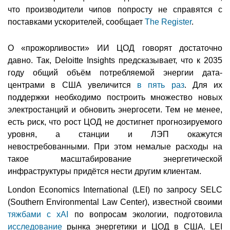
что производители чипов попросту не справятся с
поставками ускорителей, сообщает
The Register
.
О «прожорливости» ИИ ЦОД говорят достаточно
давно. Так, Deloitte Insights предсказывает, что к 2035
году общий объём потребляемой энергии дата-
центрами в США увеличится
в пять раз
. Для их
поддержки необходимо построить множество новых
электростанций и обновить энергосети. Тем не менее,
есть риск, что рост ЦОД не достигнет прогнозируемого
уровня, а станции и ЛЭП окажутся
невостребованными. При этом немалые расходы на
такое масштабирование энергетической
инфраструктуры придётся нести другим клиентам.
London Economics International (LEI) по запросу SELC
(Southern Environmental Law Center), известной своими
тяжбами с xAI
по вопросам экологии, подготовила
исследование
рынка энергетики и ЦОД в США. LEI