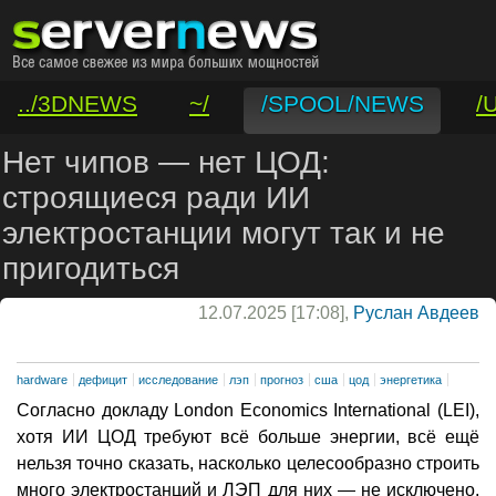
../3DNEWS
~/
/SPOOL/NEWS
/
/VAR/CONTACT
Нет чипов — нет ЦОД:
строящиеся ради ИИ
электростанции могут так и не
пригодиться
12.07.2025 [17:08],
Руслан Авдеев
hardware
дефицит
исследование
лэп
прогноз
сша
цод
энергетика
Согласно докладу London Economics International (LEI),
хотя ИИ ЦОД требуют всё больше энергии, всё ещё
нельзя точно сказать, насколько целесообразно строить
много электростанций и ЛЭП для них — не исключено,