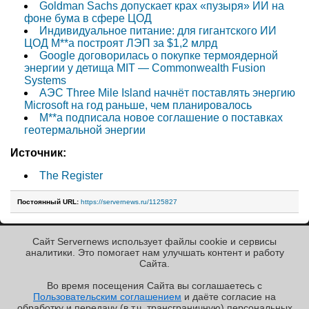
Goldman Sachs допускает крах «пузыря» ИИ на
фоне бума в сфере ЦОД
Индивидуальное питание: для гигантского ИИ
ЦОД M**a построят ЛЭП за $1,2 млрд
Google договорилась о покупке термоядерной
энергии у детища MIT — Commonwealth Fusion
Systems
АЭС Three Mile Island начнёт поставлять энергию
Microsoft на год раньше, чем планировалось
M**a подписала новое соглашение о поставках
геотермальной энергии
Источник:
The Register
Постоянный URL:
https://servernews.ru/1125827
Сайт Servernews использует файлы cookie и сервисы
« Назад к ленте
аналитики. Это помогает нам улучшать контент и работу
Cайта.
Во время посещения Cайта вы соглашаетесь с
Пользовательским соглашением
и даёте согласие на
✖
обработку и передачу (в т.ч. трансграничную) персональных