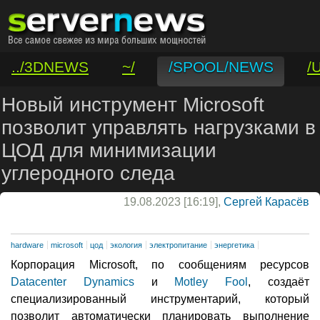
../3DNEWS
~/
/SPOOL/NEWS
/
/VAR/CONTACT
Новый инструмент Microsoft
позволит управлять нагрузками в
ЦОД для минимизации
углеродного следа
19.08.2023 [16:19],
Сергей Карасёв
hardware
microsoft
цод
экология
электропитание
энергетика
Корпорация Microsoft, по сообщениям ресурсов
Datacenter Dynamics
и
Motley Fool
, создаёт
специализированный инструментарий, который
позволит автоматически планировать выполнение