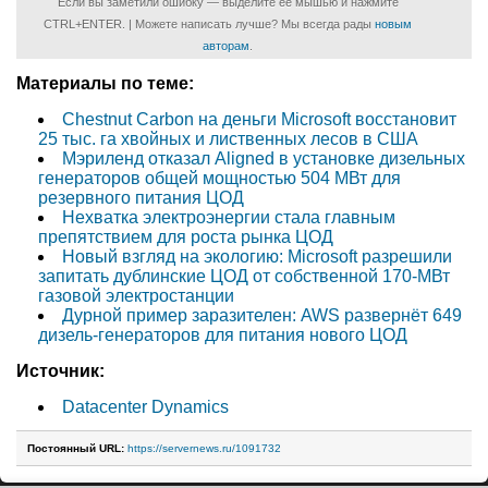
Если вы заметили ошибку — выделите ее мышью и нажмите
CTRL+ENTER. | Можете написать лучше? Мы всегда рады
новым
авторам
.
Материалы по теме:
Chestnut Carbon на деньги Microsoft восстановит
25 тыс. га хвойных и лиственных лесов в США
Мэриленд отказал Aligned в установке дизельных
генераторов общей мощностью 504 МВт для
резервного питания ЦОД
Нехватка электроэнергии стала главным
препятствием для роста рынка ЦОД
Новый взгляд на экологию: Microsoft разрешили
запитать дублинские ЦОД от собственной 170-МВт
газовой электростанции
Дурной пример заразителен: AWS развернёт 649
дизель-генераторов для питания нового ЦОД
Источник:
Datacenter Dynamics
Постоянный URL:
https://servernews.ru/1091732