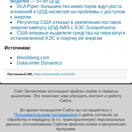
моделей — 5-ГВт ЦОД
DLA Piper: большинство инвесторов ждут роста
вложений в ЦОД несмотря на проблемы с доступом
к энергии
Регулятор США отказал в увеличении поставок
энергии кампусу ЦОД AWS с АЭС Susquehanna
США впервые выделили средства на перезапуск
остановленной АЭС и покупку её энергии
Источники:
bloomberg.com
Datacenter Dynamics
Постоянный URL:
https://servernews.ru/1116351
Сайт Servernews использует файлы cookie и сервисы
« Назад к ленте
аналитики. Это помогает нам улучшать контент и работу
Cайта.
Во время посещения Cайта вы соглашаетесь с
Пользовательским соглашением
и даёте согласие на
✖
РЕКЛАМА • ООО «ЛАБОРАТОРИЯ ЧИСЛИТЕЛЬ»
обработку и передачу (в т.ч. трансграничную) персональных
Copyright ©2010-2026
данных, использование Cайтом файлов cookie и метрических
Servernews
.
Пользовательское
соглашение
.
Защищено
программ.
CURATOR
.