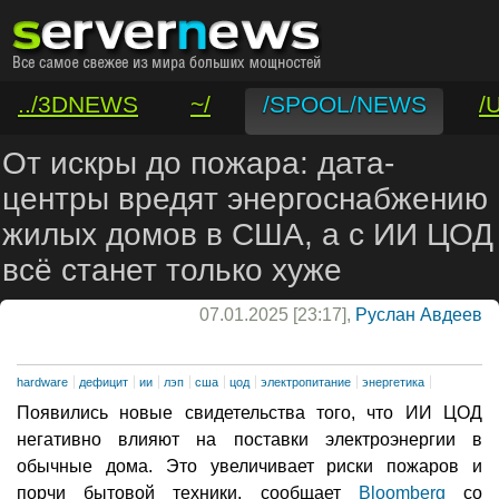
../3DNEWS
~/
/SPOOL/NEWS
/
/VAR/CONTACT
От искры до пожара: дата-
центры вредят энергоснабжению
жилых домов в США, а с ИИ ЦОД
всё станет только хуже
07.01.2025 [23:17],
Руслан Авдеев
hardware
дефицит
ии
лэп
сша
цод
электропитание
энергетика
Появились новые свидетельства того, что ИИ ЦОД
негативно влияют на поставки электроэнергии в
обычные дома. Это увеличивает риски пожаров и
порчи бытовой техники, сообщает
Bloomberg
со