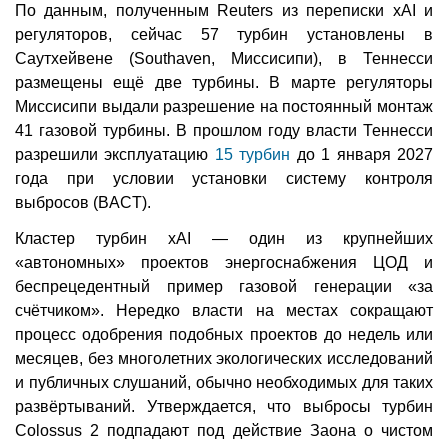
По данным, полученным Reuters из переписки xAI и
регуляторов, сейчас 57 турбин установлены в
Саутхейвене (Southaven, Миссисипи), в Теннесси
размещены ещё две турбины. В марте регуляторы
Миссисипи выдали разрешение на постоянный монтаж
41 газовой турбины. В прошлом году власти Теннесси
разрешили эксплуатацию
15 турбин
до 1 января 2027
года при условии установки систему контроля
выбросов (BACT).
Кластер турбин xAI — один из крупнейших
«автономных» проектов энергоснабжения ЦОД и
беспрецедентный пример газовой генерации «за
счётчиком». Нередко власти на местах сокращают
процесс одобрения подобных проектов до недель или
месяцев, без многолетних экологических исследований
и публичных слушаний, обычно необходимых для таких
развёртываний. Утверждается, что выбросы турбин
Colossus 2 подпадают под действие Заона о чистом