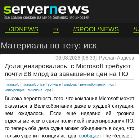
../3DNEWS
~/
/SPOOL/NEWS
/
/VAR/CONTACT
Материалы по тегу: иск
06.08.2026 [08:39], Руслан Авдеев
Долицензировались: с Microsoft требуют
почти £6 млрд за завышение цен на ПО
microsoft
microsoft office
software
windows
великобритания
иск
конкуренция
лицензия
суд
Высока вероятность того, что компания Microsoft может
оказаться в Великобритании даже в худшей ситуации,
чем ожидалось. Если ещё недавно ей грозили
отдельные иски в связи политикой лицензирования ПО,
то теперь оба дела судья может объединить в одно, что
только укрепит позиции истцов,
сообщает
The Register.