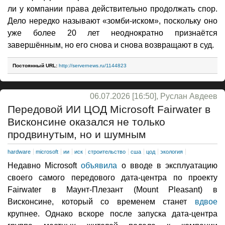
ли у компании права действительно продолжать спор.
Дело нередко называют «зомби-иском», поскольку оно
уже более 20 лет неоднократно признаётся
завершённым, но его снова и снова возвращают в суд.
Постоянный URL:
http://servernews.ru/1144823
06.07.2026 [16:50], Руслан Авдеев
Передовой ИИ ЦОД Microsoft Fairwater в
Висконсине оказался не только
продвинутым, но и шумным
hardware
microsoft
ии
иск
строительство
сша
цод
экология
Недавно Microsoft
объявила
о вводе в эксплуатацию
своего самого передового дата-центра по проекту
Fairwater в Маунт-Плезант (Mount Pleasant) в
Висконсине, который со временем станет
вдвое
крупнее. Однако вскоре после запуска дата-центра