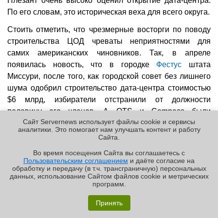
Плезант очень высоко оценил открытие дата-центра.
По его словам, это историческая веха для всего округа.
Стоить отметить, что чрезмерные восторги по поводу
строительства ЦОД чреваты неприятностями для
самих американских чиновников. Так, в апреле
появилась новость, что в городке
Фестус
штата
Миссури, после того, как городской совет без лишнего
шума одобрил строительство дата-центра стоимостью
$6 млрд, избиратели отстранили от должности
половину его членов. А QTS и Compass были
Сайт Servernews использует файлы cookie и сервисы
вынуждены
отказаться
от строительства крупного
аналитики. Это помогает нам улучшать контент и работу
кампуса в Вирджинии, поскольку местные жители и
Cайта.
активисты сделали работу компаний и партнёров
Во время посещения Cайта вы соглашаетесь с
невозможной.
Пользовательским соглашением
и даёте согласие на
✖
обработку и передачу (в т.ч. трансграничную) персональных
данных, использование Cайтом файлов cookie и метрических
Постоянный URL:
http://servernews.ru/1144632
программ.
«Графиня»: как Grafana, только лучше?
Принять
02.07.2026 [09:43], Руслан Авдеев
Реклама | ООО «Лаборатория Числитель»