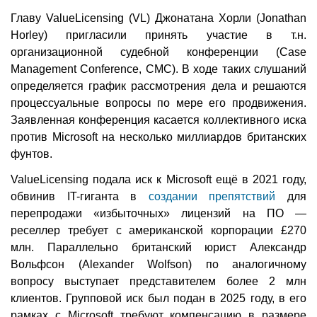
Главу ValueLicensing (VL) Джонатана Хорли (Jonathan
Horley) пригласили принять участие в т.н.
организационной судебной конференции (Case
Management Conference, CMC). В ходе таких слушаний
определяется график рассмотрения дела и решаются
процессуальные вопросы по мере его продвижения.
Заявленная конференция касается коллективного иска
против Microsoft на несколько миллиардов британских
фунтов.
ValueLicensing подала иск к Microsoft ещё в 2021 году,
обвинив IT-гиганта в
создании препятствий
для
перепродажи «избыточных» лицензий на ПО —
реселлер требует с американской корпорации £270
млн. Параллельно британский юрист Александр
Вольфсон (Alexander Wolfson) по аналогичному
вопросу выступает представителем более 2 млн
клиентов. Групповой иск был подан в 2025 году, в его
рамках с Microsoft требуют компенсацию в размере