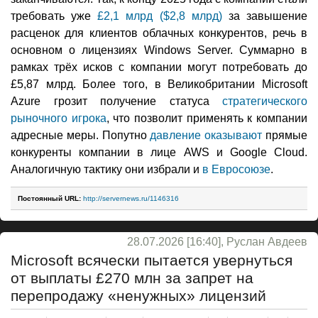
требовать уже
£2,1 млрд ($2,8 млрд)
за завышение
расценок для клиентов облачных конкурентов, речь в
основном о лицензиях Windows Server. Суммарно в
рамках трёх исков с компании могут потребовать до
£5,87 млрд. Более того, в Великобритании Microsoft
Azure грозит получение статуса
стратегического
рыночного игрока
, что позволит применять к компании
адресные меры. Попутно
давление оказывают
прямые
конкуренты компании в лице AWS и Google Cloud.
Аналогичную тактику они избрали и
в Евросоюзе
.
Постоянный URL:
http://servernews.ru/1146316
28.07.2026 [16:40], Руслан Авдеев
Microsoft всячески пытается увернуться
от выплаты £270 млн за запрет на
перепродажу «ненужных» лицензий