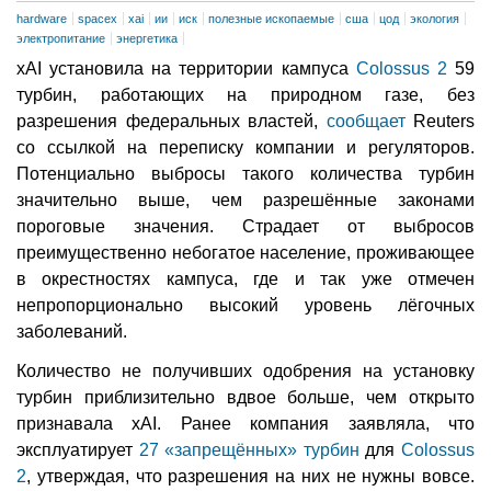
hardware
spacex
xai
ии
иск
полезные ископаемые
сша
цод
экология
электропитание
энергетика
xAI установила на территории кампуса
Colossus 2
59
турбин, работающих на природном газе, без
разрешения федеральных властей,
сообщает
Reuters
со ссылкой на переписку компании и регуляторов.
Потенциально выбросы такого количества турбин
значительно выше, чем разрешённые законами
пороговые значения. Страдает от выбросов
преимущественно небогатое население, проживающее
в окрестностях кампуса, где и так уже отмечен
непропорционально высокий уровень лёгочных
заболеваний.
Количество не получивших одобрения на установку
турбин приблизительно вдвое больше, чем открыто
признавала xAI. Ранее компания заявляла, что
эксплуатирует
27 «запрещённых» турбин
для
Colossus
2
, утверждая, что разрешения на них не нужны вовсе.