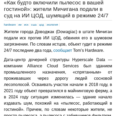
«Как будто включили пылесос в вашей
гостиной»: жители Мичигана подали в
суд на ИИ ЦОД, шумящий в режиме 24/7
hardware
ии
иск
сша
цод
экология
Жители города Доводжак (Dowagiac) в штате Мичиган
подали иск против ИИ ЦОД, обвиняя его в шумовом
загрязнении. По словам истцов, объект гудит в режиме
24/7 последние два года,
сообщает
Tom’s Hardware.
Дата-центр дочерней структуры Hyperscale Data —
компании Alliance Cloud Services был зданием
промышленного назначения, «спрятанным» от
проживавших через дорогу людей сосновой
лесополосой. Осваивать участок начали в 2018 году, в
2021 году объект превратился в майнинговую ферму, а
в 2024 году ситуация изменилась — здание начало
издавать шум, похожий на «пылесос, работающий в
гостиной». Причем, по словам некоторые жители, не
просто пылесоса, а пылесоса с забившимся фильтром,