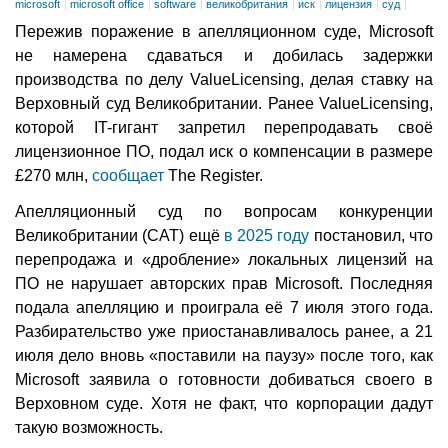
microsoft
microsoft office
software
великобритания
иск
лицензия
суд
Пережив поражение в апелляционном суде, Microsoft
не намерена сдаваться и добилась задержки
производства по делу ValueLicensing, делая ставку на
Верховный суд Великобритании. Ранее ValueLicensing,
которой IT-гигант запретил перепродавать своё
лицензионное ПО, подал иск о компенсации в размере
£270 млн,
сообщает
The Register.
Апелляционный суд по вопросам конкуренции
Великобритании (CAT) ещё
в 2025 году
постановил, что
перепродажа и «дробление» локальных лицензий на
ПО не нарушает авторских прав Microsoft. Последняя
подала апелляцию и проиграла её 7 июля этого года.
Разбирательство уже приостанавливалось ранее, а 21
июля дело вновь «поставили на паузу» после того, как
Microsoft заявила о готовности добиваться своего в
Верховном суде. Хотя не факт, что корпорации дадут
такую возможность.