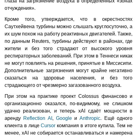
глаза на загрязнение воздуха в определённых «зонах
отчуждения».
Кроме того, утверждается, что в окрестностях
Саутхейвена турбины можно слышать круглосуточно, а
их шум похож на работу реактивных двигателей. Также,
по данным Reuters, турбины действуют в районах, где
жители и без того страдают от высокого уровня
респираторных заболеваний. При этом в Теннеси никак
не могут повлиять на решения, принятые в Миссисипи.
Дополнительные загрязнения могут крайне негативно
сказаться на здоровье населения, и без того
страдающего от чрезмерно загазованного воздуха.
При этом на практике проект Colossus финансово и
организационно оказался, по-видимому, не слишком
удачно реализован, и теперь xAI сдаёт мощности в
аренду
Reflection AI
,
Google
и
Anthropic
. Ещё одного
клиента в лице
Cursor
компания в итоге купила. Тем не
менее, xAI не собирается останавливаться и намерена