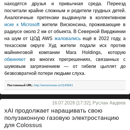
находятся друзья и привычная среда. Переезд
посчитали крайне сложным и родители грудных детей.
Аналогичные претензии выдвинули в коллективном
иске к Microsoft
жители Висконсина, проживающие в
радиусе около 2 км от объекта. В Северной Вирджинии
на шум от ЦОД AWS
жаловались
ещё в 2022 году, а
техасском округе Худ жители подали иск против
майнинговой компании Mara Holdings, которую
обвиняют
во многих прегрешениях, связанных с
шумовым загрязнением — от гибели цыплят до
безвозвратной потери людьми слуха.
Постоянный URL:
http://servernews.ru/1145841
16.07.2026 [17:32], Руслан Авдеев
xAI продолжает наращивать свою
полузаконную газовую электростанцию
для Colossus