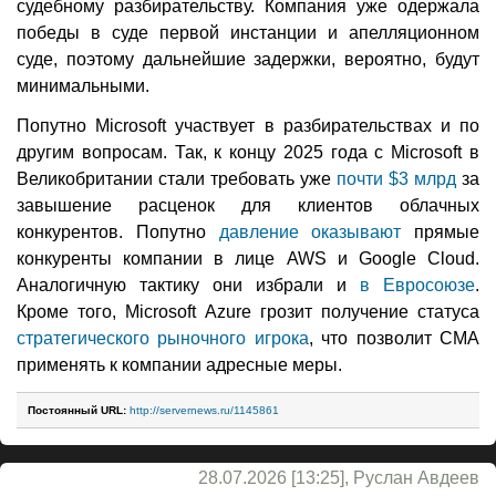
судебному разбирательству. Компания уже одержала
победы в суде первой инстанции и апелляционном
суде, поэтому дальнейшие задержки, вероятно, будут
минимальными.
Попутно Microsoft участвует в разбирательствах и по
другим вопросам. Так, к концу 2025 года с Microsoft в
Великобритании стали требовать уже
почти $3 млрд
за
завышение расценок для клиентов облачных
конкурентов. Попутно
давление оказывают
прямые
конкуренты компании в лице AWS и Google Cloud.
Аналогичную тактику они избрали и
в Евросоюзе
.
Кроме того, Microsoft Azure грозит получение статуса
стратегического рыночного игрока
, что позволит CMA
применять к компании адресные меры.
Постоянный URL:
http://servernews.ru/1145861
28.07.2026 [13:25], Руслан Авдеев