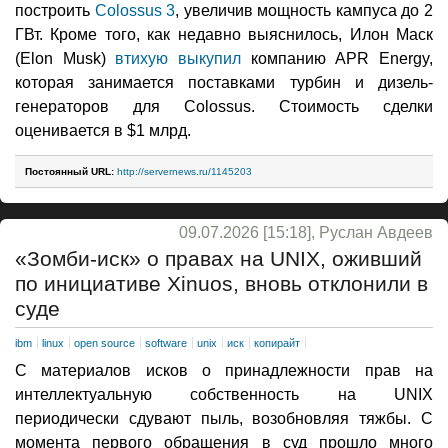
построить
Colossus 3
, увеличив мощность кампуса до 2
ГВт. Кроме того, как недавно выяснилось, Илон Маск
(Elon Musk)
втихую выкупил
компанию APR Energy,
которая занимается поставками турбин и дизель-
генераторов для Colossus. Стоимость сделки
оценивается в $1 млрд.
Постоянный URL:
http://servernews.ru/1145203
09.07.2026 [15:18], Руслан Авдеев
«Зомби-иск» о правах на UNIX, оживший
по инициативе Xinuos, вновь отклонили в
суде
ibm
linux
open source
software
unix
иск
копирайт
С материалов исков о принадлежности прав на
интеллектуальную собственность на UNIX
периодически сдувают пыль, возобновляя тяжбы. С
момента первого обращения в суд прошло много