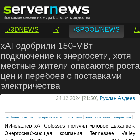
../3DNEWS
~/
/SPOOL/NEWS
/
/VAR/CONTACT
xAI одобрили 150-МВт
подключение к энергосети, хотя
местные жители опасаются роста
цен и перебоев с поставками
электричества
24.12.2024 [21:50],
Руслан Авдеев
hardware
xai
ии
суперкомпьютер
сша
цод
электропитание
энергетика
ИИ-кластер xAI Colossus получил «второе дыхание».
Энергоснабжающая компания Tennessee Valley