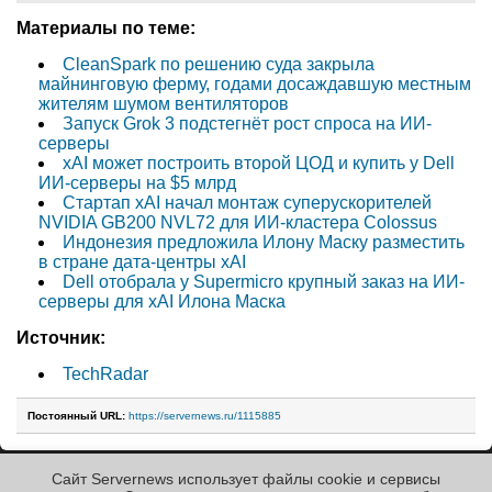
Материалы по теме:
CleanSpark по решению суда закрыла
майнинговую ферму, годами досаждавшую местным
жителям шумом вентиляторов
Запуск Grok 3 подстегнёт рост спроса на ИИ-
серверы
xAI может построить второй ЦОД и купить у Dell
ИИ-серверы на $5 млрд
Стартап xAI начал монтаж суперускорителей
NVIDIA GB200 NVL72 для ИИ-кластера Colossus
Индонезия предложила Илону Маску разместить
в стране дата-центры xAI
Dell отобрала у Supermicro крупный заказ на ИИ-
серверы для xAI Илона Маска
Источник:
TechRadar
Постоянный URL:
https://servernews.ru/1115885
Сайт Servernews использует файлы cookie и сервисы
« Назад к ленте