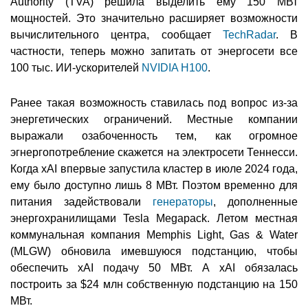
Authority (TVA) решила выделить ему 150 МВт
мощностей. Это значительно расширяет возможности
вычислительного центра, сообщает
TechRadar
. В
частности, теперь можно запитать от энергосети все
100 тыс. ИИ-ускорителей
NVIDIA H100
.
Ранее такая возможность ставилась под вопрос из-за
энергетических ограничений. Местные компании
выражали озабоченность тем, как огромное
эгнергопотребление скажется на электросети Теннесси.
Когда xAI впервые запустила кластер в июле 2024 года,
ему было доступно лишь 8 МВт. Поэтом временно для
питания задействовали
генераторы
, дополненные
энергохранилищами Tesla Megapack. Летом местная
коммунальная компания Memphis Light, Gas & Water
(MLGW) обновила имевшуюся подстанцию, чтобы
обеспечить xAI подачу 50 МВт. А xAI обязалась
построить за $24 млн собственную подстанцию на 150
МВт.