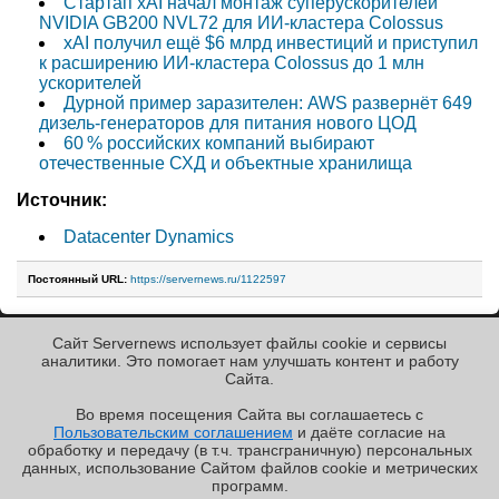
Стартап xAI начал монтаж суперускорителей
NVIDIA GB200 NVL72 для ИИ-кластера Colossus
xAI получил ещё $6 млрд инвестиций и приступил
к расширению ИИ-кластера Colossus до 1 млн
ускорителей
Дурной пример заразителен: AWS развернёт 649
дизель-генераторов для питания нового ЦОД
60 % российских компаний выбирают
отечественные СХД и объектные хранилища
Источник:
Datacenter Dynamics
Постоянный URL:
https://servernews.ru/1122597
Сайт Servernews использует файлы cookie и сервисы
« Назад к ленте
аналитики. Это помогает нам улучшать контент и работу
Cайта.
Во время посещения Cайта вы соглашаетесь с
Пользовательским соглашением
и даёте согласие на
✖
обработку и передачу (в т.ч. трансграничную) персональных
Copyright ©2010-2026
данных, использование Cайтом файлов cookie и метрических
Servernews
.
Пользовательское
соглашение
.
Защищено
программ.
CURATOR
.