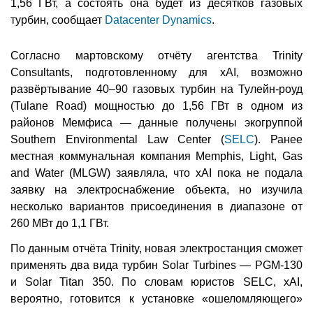
1,56 ГВт, а состоять она будет из десятков газовых
турбин, сообщает
Datacenter Dynamics
.
Согласно мартовскому отчёту агентства Trinity
Consultants, подготовленному для xAI, возможно
развёртывание 40–90 газовых турбин на Тулейн-роуд
(Tulane Road) мощностью до 1,56 ГВт в одном из
районов Мемфиса — данные получены экогруппой
Southern Environmental Law Center (
SELC
). Ранее
местная коммунальная компания Memphis, Light, Gas
and Water (MLGW) заявляла, что xAI пока не подала
заявку на электроснабжение объекта, но изучила
несколько вариантов присоединения в диапазоне от
260 МВт до 1,1 ГВт.
По данным отчёта Trinity, новая электростанция сможет
применять два вида турбин Solar Turbines — PGM-130
и Solar Titan 350. По словам юристов SELC, xAI,
вероятно, готовится к установке «ошеломляющего»