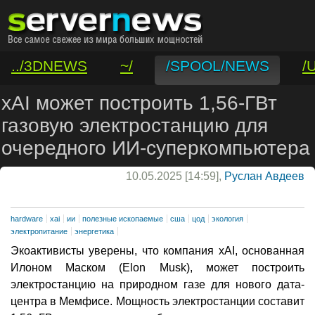
../3DNEWS
~/
/SPOOL/NEWS
/
/VAR/CONTACT
xAI может построить 1,56-ГВт
газовую электростанцию для
очередного ИИ-суперкомпьютера
10.05.2025 [14:59],
Руслан Авдеев
hardware
xai
ии
полезные ископаемые
сша
цод
экология
электропитание
энергетика
Экоактивисты уверены, что компания xAI, основанная
Илоном Маском (Elon Musk), может построить
электростанцию на природном газе для нового дата-
центра в Мемфисе. Мощность электростанции составит