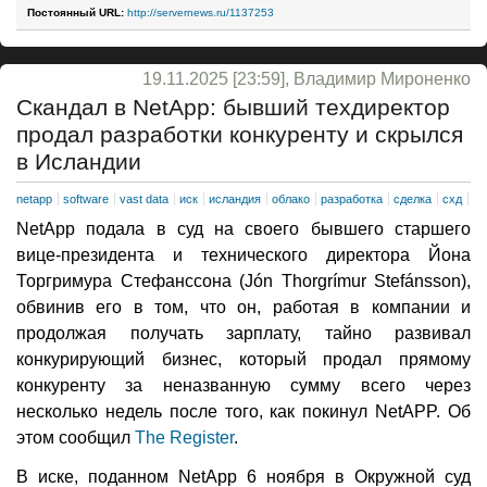
Постоянный URL:
http://servernews.ru/1137253
19.11.2025 [23:59], Владимир Мироненко
Скандал в NetApp: бывший техдиректор
продал разработки конкуренту и скрылся
в Исландии
netapp
software
vast data
иск
исландия
облако
разработка
сделка
схд
NetApp подала в суд на своего бывшего старшего
вице-президента и технического директора Йона
Торгримура Стефанссона (Jón Thorgrímur Stefánsson),
обвинив его в том, что он, работая в компании и
продолжая получать зарплату, тайно развивал
конкурирующий бизнес, который продал прямому
конкуренту за неназванную сумму всего через
несколько недель после того, как покинул NetAPP. Об
этом сообщил
The Register
.
В иске, поданном NetApp 6 ноября в Окружной суд