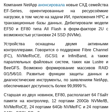
Компания NetApp
анонсировала
новые СХД семейства
EF-Series, ориентированные на ресурсоёмкие
нагрузки, в том числе на задачи ИИ, приложения HPC и
транзакционные базы данных. Дебютировали модели
EF50 и EF80 типа All Flash в форм-факторе 2U с
возможностью установки 24 SSD (NVMe).
Устройства оснащены двумя активными
контроллерами. Говорится о поддержке Fibre Channel
(FC), NVMe/RoCE, iSCSI1 и InfiniBand, а также
параллельных файловых систем, таких как Lustre и
BeeGFS. Возможно формирование массивов RAID
0/1/5/6/10. Развитые функции защиты данных и
диагностические инструменты, по заявлениям NetApp,
обеспечивают доступность более 99,9999 %.
Старшая из двух новинок, EF80, располагает 64 Гбайт
памяти на контроллер, 12 портами 200Gb NVMe/IB,
NVMe/RoCE, 24 портами 64Gb NVMe/FC и 24 портами