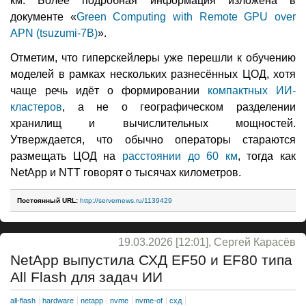
км. Более подробная информация изложена в
документе «
Green Computing with Remote GPU over
APN (tsuzumi-7B)
».
Отметим, что гиперскейлеры уже перешли к обучению
моделей в рамках нескольких разнесённых ЦОД, хотя
чаще речь идёт о формировании
компактных ИИ-
кластеров
, а не о географическом разделении
хранилищ и вычислительных мощностей.
Утверждается, что обычно операторы стараются
размещать ЦОД на
расстоянии до 60 км
, тогда как
NetApp и NTT говорят о тысячах километров.
Постоянный URL:
http://servernews.ru/1139429
19.03.2026 [12:01], Сергей Карасёв
NetApp выпустила СХД EF50 и EF80 типа
All Flash для задач ИИ
all-flash
hardware
netapp
nvme
nvme-of
схд