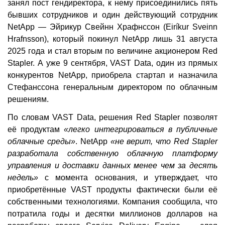
занял пост гендиректора, к нему присоединились пять
бывших сотрудников и один действующий сотрудник
NetApp — Эйрикур Свейнн Храфнссон (Eiríkur Sveinn
Hrafnsson), который покинул NetApp лишь 31 августа
2025 года и стал вторым по величине акционером Red
Stapler. А уже 9 сентября, VAST Data, один из прямых
конкурентов NetApp, приобрела стартап и назначила
Стефанссона генеральным директором по облачным
решениям.
По словам VAST Data, решения Red Stapler позволят
её продуктам
«легко интегрироваться в публичные
облачные среды»
. NetApp
«не верит, что Red Stapler
разработала собственную облачную платформу
управления и доставки данных менее чем за десять
недель»
с момента основания, и утверждает, что
приобретённые VAST продукты фактически были её
собственными технологиями. Компания сообщила, что
потратила годы и десятки миллионов долларов на