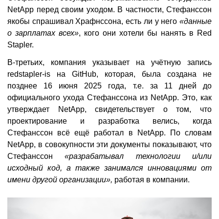
NetApp перед своим уходом. В частности, Стефанссон
якобы спрашивал Храфнссона, есть ли у него
«данные
о зарплатах всех»
, кого они хотели бы нанять в Red
Stapler.
В-третьих, компания указывает на учётную запись
redstapler-is на GitHub, которая, была создана не
позднее 16 июня 2025 года, т.е. за 11 дней до
официального ухода Стефанссона из NetApp. Это, как
утверждает NetApp, свидетельствует о том, что
проектирование и разработка велись, когда
Стефанссон всё ещё работал в NetApp. По словам
NetApp, в совокупности эти документы показывают, что
Стефанссон
«разрабатывал технологии и/или
исходный код, а также занимался инновациями от
имени другой организации»,
работая в компании.