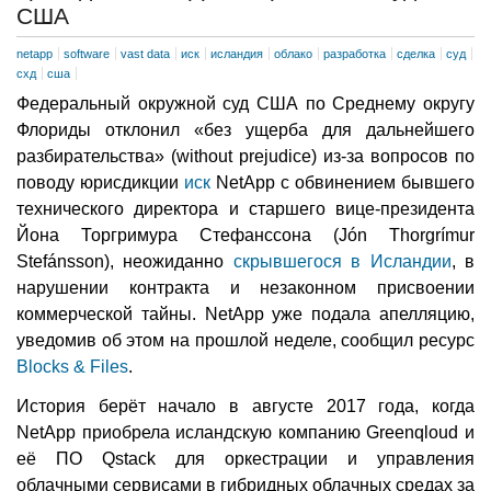
США
netapp
software
vast data
иск
исландия
облако
разработка
сделка
суд
схд
сша
Федеральный окружной суд США по Среднему округу
Флориды отклонил «без ущерба для дальнейшего
разбирательства» (without prejudice) из-за вопросов по
поводу юрисдикции
иск
NetApp с обвинением бывшего
технического директора и старшего вице-президента
Йона Торгримура Стефанссона (Jón Thorgrímur
Stefánsson), неожиданно
скрывшегося в Исландии
, в
нарушении контракта и незаконном присвоении
коммерческой тайны. NetApp уже подала апелляцию,
уведомив об этом на прошлой неделе, сообщил ресурс
Blocks & Files
.
История берёт начало в августе 2017 года, когда
NetApp приобрела исландскую компанию Greenqloud и
её ПО Qstack для оркестрации и управления
облачными сервисами в гибридных облачных средах за