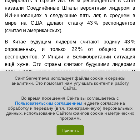
лидировать в сфере ИИ. 64 % респондентов в США
назвали Соединённые Штаты вероятным лидером в
ИИ-инновациях в следующие пять лет, в среднем в
мире на США делают ставку 43 % респондентов
(считая и американских).
В Китае будущим лидером считают родину 43 %
опрошенных, и только 22 % от общего числа
респондентов. У Индии и Великобритании ситуация
ещё хуже. Эти страны считают будущими лидерами
40 % и 34 % местных респондентов соответственно. В
Сайт Servernews использует файлы cookie и сервисы
целом по миру шансы Индии и Соединённого
аналитики. Это помогает нам улучшать контент и работу
Королевства стать лидерами дают 16 % и 19 % от всех
Cайта.
опрошенных соответственно.
Во время посещения Cайта вы соглашаетесь с
Пользовательским соглашением
и даёте согласие на
✖
обработку и передачу (в т.ч. трансграничную) персональных
данных, использование Cайтом файлов cookie и метрических
программ.
«Графиня»: как Grafana, только лучше?
Принять
Реклама | ООО «Лаборатория Числитель»