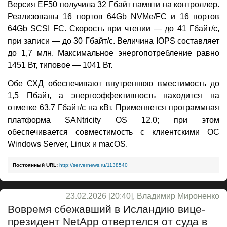
Версия EF50 получила 32 Гбайт памяти на контроллер.
Реализованы 16 портов 64Gb NVMe/FC и 16 портов
64Gb SCSI FC. Скорость при чтении — до 41 Гбайт/с,
при записи — до 30 Гбайт/с. Величина IOPS составляет
до 1,7 млн. Максимальное энергопотребление равно
1451 Вт, типовое — 1041 Вт.
Обе СХД обеспечивают внутреннюю вместимость до
1,5 Пбайт, а энергоэффективность находится на
отметке 63,7 Гбайт/с на кВт. Применяется программная
платформа SANtricity OS 12.0; при этом
обеспечивается совместимость с клиентскими ОС
Windows Server, Linux и macOS.
Постоянный URL:
http://servernews.ru/1138540
23.02.2026 [20:40], Владимир Мироненко
Вовремя сбежавший в Исландию вице-
президент NetApp отвертелся от суда в