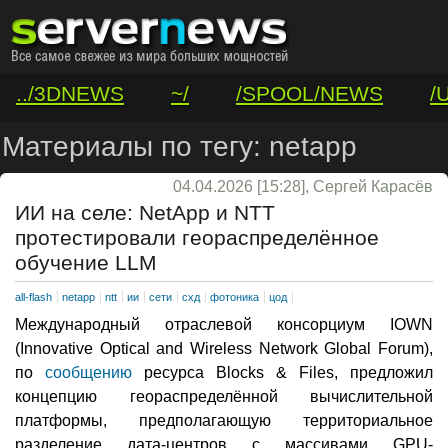
../3DNEWS
~/
/SPOOL/NEWS
/
/VAR/CONTACT
Материалы по тегу: netapp
04.04.2026 [15:28], Сергей Карасёв
ИИ на селе: NetApp и NTT
протестировали геораспределённое
обучение LLM
all-flash
netapp
ntt
ии
сети
схд
фотоника
цод
Международный отраслевой консорциум IOWN
(Innovative Optical and Wireless Network Global Forum),
по
сообщению
ресурса Blocks & Files, предложил
концепцию геораспределённой вычислительной
платформы, предполагающую территориальное
разделение дата-центров с массивами GPU-