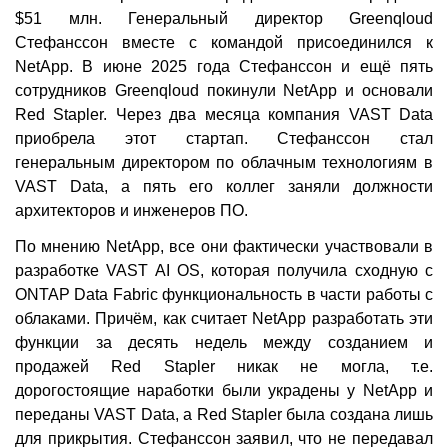
$51 млн. Генеральный директор Greenqloud
Стефанссон вместе с командой присоединился к
NetApp. В июне 2025 года Стефанссон и ещё пять
сотрудников Greenqloud покинули NetApp и основали
Red Stapler. Через два месяца компания VAST Data
приобрела этот стартап. Стефанссон стал
генеральным директором по облачным технологиям в
VAST Data, а пять его коллег заняли должности
архитекторов и инженеров ПО.
По мнению NetApp, все они фактически участвовали в
разработке VAST AI OS, которая получила сходную с
ONTAP Data Fabric функциональность в части работы с
облаками. Причём, как считает NetApp разработать эти
функции за десять недель между созданием и
продажей Red Stapler никак не могла, т.е.
дорогостоящие наработки были украдены у NetApp и
переданы VAST Data, а Red Stapler была создана лишь
для прикрытия. Стефанссон заявил, что не передавал