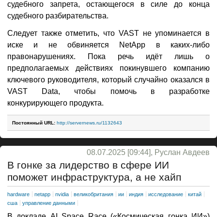
судебного запрета, остающегося в силе до конца
судебного разбирательства.
Следует также отметить, что VAST не упоминается в
иске и не обвиняется NetApp в каких-либо
правонарушениях. Пока речь идёт лишь о
предполагаемых действиях покинувшего компанию
ключевого руководителя, который случайно оказался в
VAST Data, чтобы помочь в разработке
конкурирующего продукта.
Постоянный URL:
http://servernews.ru/1132643
08.07.2025 [09:44], Руслан Авдеев
В гонке за лидерство в сфере ИИ
поможет инфраструктура, а не хайп
hardware
netapp
nvidia
великобритания
ии
индия
исследование
китай
сша
управление данными
В докладе AI Space Race («Космическая гонка ИИ»)