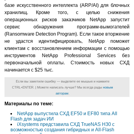
базе искусственного интеллекта (ARP/AI) для блочных
хранилищ. Кроме того, с целью снижения
операционных рисков заказчиков NetApp запустит
сервис обнаружения программ-вымогателей
(Ransomware Detection Program). Если такое вторжение
не удастся идентифицировать, NetApp поможет
клиентам с восстановлением информации с помощью
инструментов NetApp Professional Services без
первоначальной оплаты. Стоимость новых СХД
начинается с $25 тыс.
Если вы заметили ошибку — выделите ее мышью и нажмите
CTRL+ENTER. | Можете написать лучше? Мы всегда рады
новым
авторам
.
Материалы по теме:
NetApp выпустила СХД EF50 и EF80 типа All
Flash для задач ИИ
iXsystems представила СХД TrueNAS H30 с
возможностью создания гибридных и All-Flash