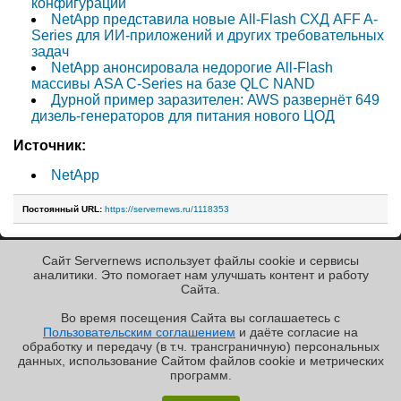
конфигураций
NetApp представила новые All-Flash СХД AFF A-
Series для ИИ-приложений и других требовательных
задач
NetApp анонсировала недорогие All-Flash
массивы ASA C-Series на базе QLC NAND
Дурной пример заразителен: AWS развернёт 649
дизель-генераторов для питания нового ЦОД
Источник:
NetApp
Постоянный URL:
https://servernews.ru/1118353
Сайт Servernews использует файлы cookie и сервисы
« Назад к ленте
аналитики. Это помогает нам улучшать контент и работу
Cайта.
Во время посещения Cайта вы соглашаетесь с
Пользовательским соглашением
и даёте согласие на
✖
обработку и передачу (в т.ч. трансграничную) персональных
Copyright ©2010-2026
данных, использование Cайтом файлов cookie и метрических
Servernews
.
Пользовательское
соглашение
.
Защищено
программ.
CURATOR
.
Обзор «малолитражного суперкомпьютера» MSI
По всем интересующим Вас
вопросам, Вы можете