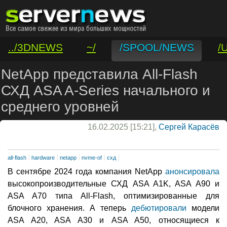
../3DNEWS
~/
/SPOOL/NEWS
/
/VAR/CONTACT
NetApp представила All-Flash
СХД ASA A-Series начального и
среднего уровней
16.02.2025 [15:21],
Сергей Карасёв
all-flash
hardware
netapp
nvme-of
схд
В сентябре 2024 года компания NetApp
анонсировала
высокопроизводительные СХД ASA A1K, ASA A90 и
ASA A70 типа All-Flash, оптимизированные для
блочного хранения. А теперь
дебютировали
модели
ASA A20, ASA A30 и ASA A50, относящиеся к