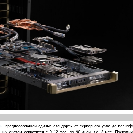
ры
, предполагающей единые стандарты от серверного узла до полноф
ных систем сократится с 9–12 мес. до 90 дней, т.е. 3 мес. Поскольк