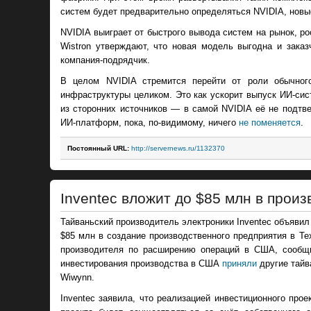
систем будет предварительно определяться NVIDIA, но
NVIDIA выиграет от быстрого вывода систем на рынок, р
Wistron утверждают, что новая модель выгодна и зака
компания-подрядчик.
В целом NVIDIA стремится перейти от роли обычного
инфраструктуры целиком. Это как ускорит выпуск ИИ-сис
из сторонних источников — в самой NVIDIA её не подтв
ИИ-платформ, пока, по-видимому, ничего
не поменяется
.
Постоянный URL:
http://servernews.ru/1132370
Inventec вложит до $85 млн в произ
Тайваньский производитель электроники Inventec объявил
$85 млн в создание производственного предприятия в Те
производителя по расширению операций в США, сооб
инвестирования производства в США
приняли
другие тайв
Wiwynn.
Inventec заявила, что реализацией инвестиционного про