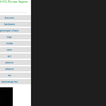
0:03], Руслан Авдеев
foxconn
hardware
jpmorgan chase
mgx
nvidia
oem
qct
wistron
wiwynn
ии
производство