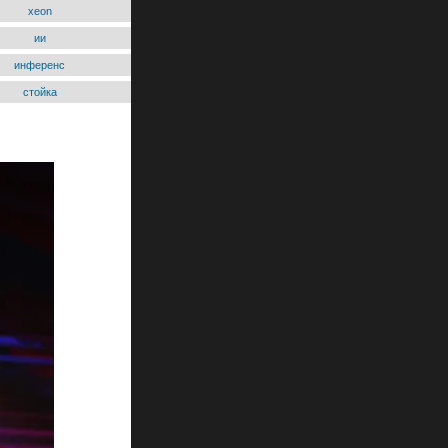
xeon
ии
инференс
стойка