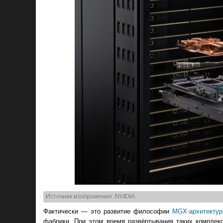
Источник изображения: NVIDIA
Фактически — это развитие философии
MGX-архитекту
фабрики. При этом время развёртывания таких комплекс