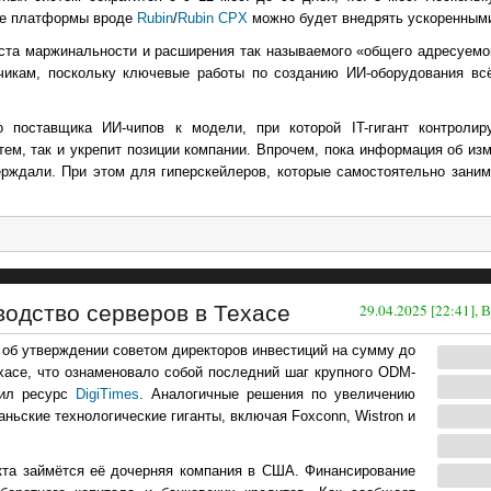
вые платформы вроде
Rubin
/
Rubin CPX
можно будет внедрять ускоренным
оста маржинальности и расширения так называемого «общего адресуемо
зчикам, поскольку ключевые работы по созданию ИИ-оборудования вс
 поставщика ИИ-чипов к модели, при которой IT-гигант контролир
тем, так и укрепит позиции компании. Впрочем, пока информация об из
ерждали. При этом для гиперскейлеров, которые самостоятельно заним
водство серверов в Техасе
29.04.2025 [22:41],
 об утверждении советом директоров инвестиций на сумму до
хасе, что ознаменовало собой последний шаг крупного ODM-
щил ресурс
DigiTimes
. Аналогичные решения по увеличению
аньские технологические гиганты, включая Foxconn, Wistron и
екта займётся её дочерняя компания в США. Финансирование