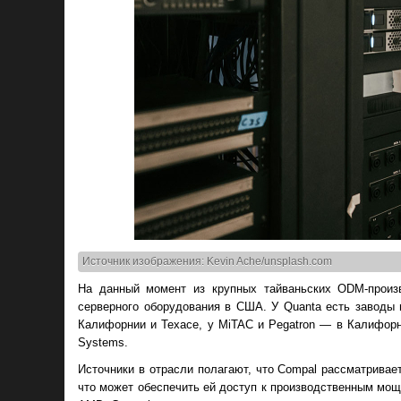
Источник изображения: Kevin Ache/unsplash.com
На данный момент из крупных тайваньских ODM-произ
серверного оборудования в США. У Quanta есть заводы 
Калифорнии и Техасе, у MiTAC и Pegatron — в Калифорн
Systems.
Источники в отрасли полагают, что Compal рассматривае
что может обеспечить ей доступ к производственным мощ