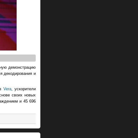
льную демонстрацию
я декодирования и
ов
Vera
, ускорители
снове своих новых
аждением и 45 696