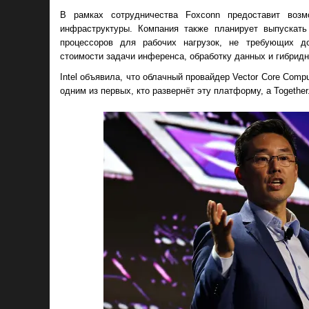
В рамках сотрудничества Foxconn предоставит возм
инфраструктуры. Компания также планирует выпускать
процессоров для рабочих нагрузок, не требующих до
стоимости задачи инференса, обработку данных и гибрид
Intel объявила, что облачный провайдер Vector Core Comput
одним из первых, кто развернёт эту платформу, а Togeth