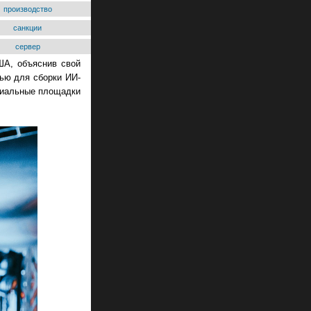
производство
санкции
сервер
ША, объяснив свой
ью для сборки ИИ-
нциальные площадки