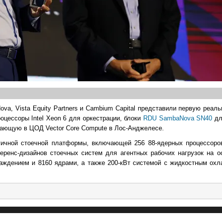
ova, Vista Equity Partners и Cambium Capital представили первую реа
цессоры Intel Xeon 6 для оркестрации, блоки
RDU SambaNova SN40
дл
тающую в ЦОД Vector Core Compute в Лос-Анджелесе.
гичной стоечной платформы, включающей 256 88-ядерных процессор
еренс-дизайнов стоечных систем для агентных рабочих нагрузок на о
аждением и 8160 ядрами, а также 200-кВт системой с жидкостным охл