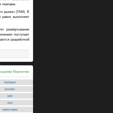
и темпами.
го рынка» (TAM). В
ё равно выполняет
ует развёртывание
менениях поступает
аются разработкой
 Владимир Мироненко
hardware
inventec
odm
oem
инвестиции