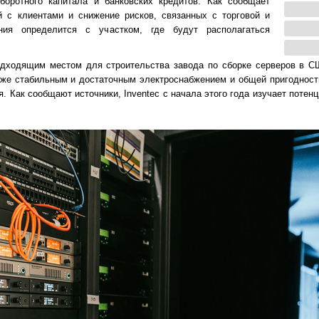
боротного капитала и банковских кредитов. Как сообщает
й с клиентами и снижение рисков, связанных с торговой и
ия определится с участком, где будут располагаться
подходящим местом для строительства завода по сборке серверов в С
акже стабильным и достаточным электроснабжением и общей пригодност
. Как сообщают источники, Inventec с начала этого года изучает поте