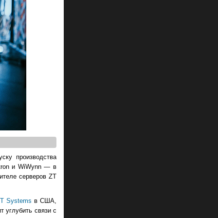
уску производства
tron и WiWynn — в
ителе серверов ZT
T Systems
в США,
т углубить связи с