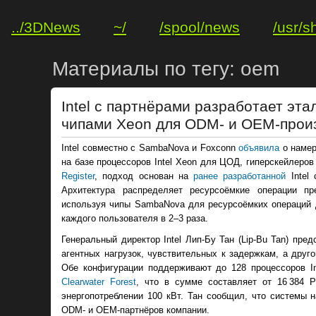
../3DNews
~/
/spool/news
/usr/s
Материалы по тегу: oem
Intel с партнёрами разработает эт
чипами Xeon для ODM- и OEM-прои
Intel совместно с SambaNova и Foxconn
объявила
о намер
на базе процессоров Intel Xeon для ЦОД, гиперскейлеро
Register
, подход основан на
ранее разработанной
Intel 
Архитектура распределяет ресурсоёмкие операции пр
используя чипы SambaNova для ресурсоёмких операций д
каждого пользователя в 2–3 раза.
Генеральный директор Intel Лип-Бу Тан (Lip-Bu Tan) пре
агентных нагрузок, чувствительных к задержкам, а дру
Обе конфигурации поддерживают до 128 процессоров In
Clearwater Forest
, что в сумме составляет от 16 384 
энергопотреблении 100 кВт. Тан сообщил, что системы 
ODM- и OEM-партнёров компании.