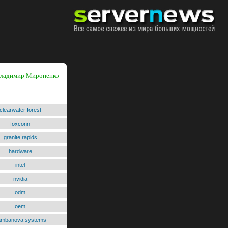
 Владимир Мироненко
clearwater forest
foxconn
granite rapids
hardware
intel
nvidia
odm
oem
ambanova systems