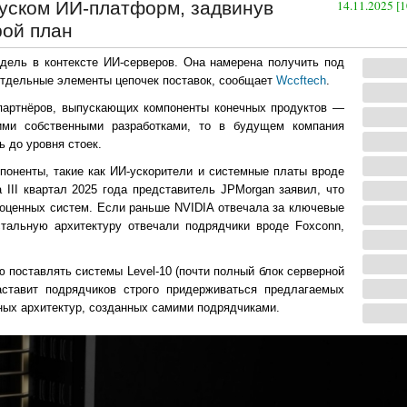
пуском ИИ-платформ, задвинув
14.11.2025 [1
рой план
дель в контексте ИИ-серверов. Она намерена получить под
отдельные элементы цепочек поставок, сообщает
Wccftech
.
 партнёров, выпускающих компоненты конечных продуктов —
ими собственными разработками, то в будущем компания
ь до уровня стоек.
поненты, такие как ИИ-ускорители и системные платы вроде
 III квартал 2025 года представитель JPMorgan заявил, что
ноценных систем. Если раньше NVIDIA отвечала за ключевые
тальную архитектуру отвечали подрядчики вроде Foxconn,
ю поставлять системы Level-10 (почти полный блок серверной
аставит подрядчиков строго придерживаться предлагаемых
рных архитектур, созданных самими подрядчиками.