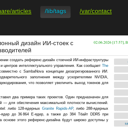
hare/articles
/lib/tags
/var/contact
алонный дизайн ИИ-стоек с
02.06.2026 [17:57],
зводителей
ении создать референс-дизайн стоечной ИИ-инфраструктуры
в и центров интеллектуального управления. Как сообщает
The
совместно с SambaNova концепции дезагрегированного ИИ.
едварительного заполнения между ускорителями NVIDIA,
екодирования, что позволяет увеличить выход токенов для
дставил два примера таких проектов. Один предназначен для
гой — для обеспечения максимальной плотности вычислений.
tel: либо 128-ядерных
Granite Rapids-AP
, либо 288-ядерных
P-ядер до 36 864 E-ядер, а также до 384 Тбайт DDR5 при
на основе этого референс-дизайна будут широко доступны у
s