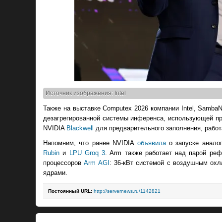
Источник изображения: Intel
Также на выставке Computex 2026 компании Intel, SambaN
дезагрегированной системы инференса, использующей про
NVIDIA
Blackwell
для предварительного заполнения, рабо
Напомним, что ранее NVIDIA
объявила
о запуске анало
Rubin
и
LPU Groq 3
. Arm также работает над парой реф
процессоров
Arm AGI
: 36-кВт системой с воздушным охл
ядрами.
Постоянный URL:
http://servernews.ru/1142821