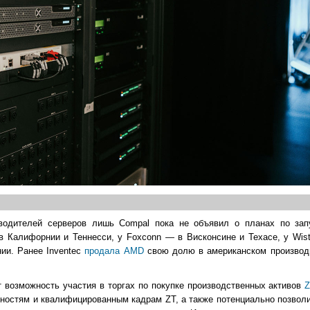
водителей серверов лишь Compal пока не объявил о планах по зап
в Калифорнии и Теннесси, у Foxconn — в Висконсине и Техасе, у Wis
ии. Ранее Inventec
продала AMD
свою долю в американском производ
т возможность участия в торгах по покупке производственных активов
Z
ностям и квалифицированным кадрам ZT, а также потенциально позволи