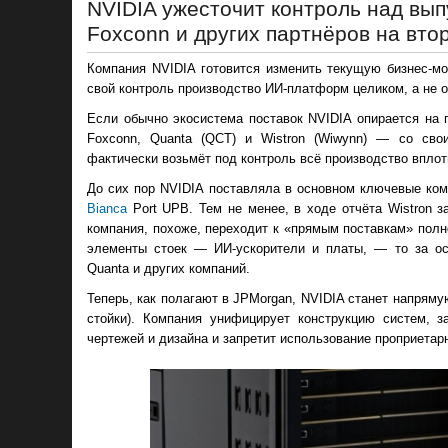
NVIDIA ужесточит контроль над вы
Foxconn и других партнёров на вто
Компания NVIDIA готовится изменить текущую бизнес-мо
свой контроль производство ИИ-платформ целиком, а не 
Если обычно экосистема поставок NVIDIA опирается на
Foxconn, Quanta (QCT) и Wistron (Wiwynn) — со сво
фактически возьмёт под контроль всё производство вплот
До сих пор NVIDIA поставляла в основном ключевые ком
Bianca
Port UPB. Тем не менее, в ходе отчёта Wistron за
компания, похоже, переходит к «прямым поставкам» пол
элементы стоек — ИИ-ускорители и платы, — то за ос
Quanta и других компаний.
Теперь, как полагают в JPMorgan, NVIDIA станет напряму
стойки). Компания унифицирует конструкцию систем, з
чертежей и дизайна и запретит использование проприета