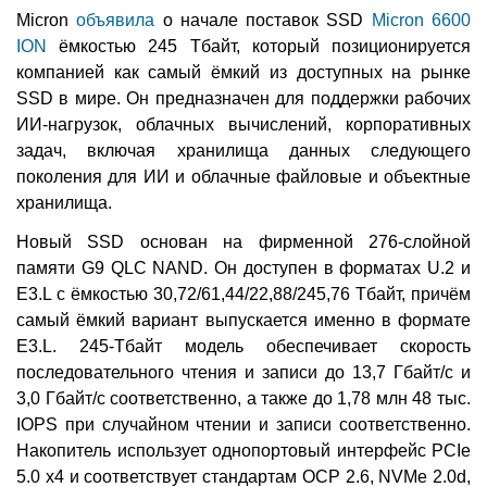
Micron
объявила
о начале поставок SSD
Micron 6600
ION
ёмкостью 245 Тбайт, который позиционируется
компанией как самый ёмкий из доступных на рынке
SSD в мире. Он предназначен для поддержки рабочих
ИИ-нагрузок, облачных вычислений, корпоративных
задач, включая хранилища данных следующего
поколения для ИИ и облачные файловые и объектные
хранилища.
Новый SSD основан на фирменной 276-слойной
памяти G9 QLC NAND. Он доступен в форматах U.2 и
E3.L с ёмкостью 30,72/61,44/22,88/245,76 Тбайт, причём
самый ёмкий вариант выпускается именно в формате
E3.L. 245-Тбайт модель обеспечивает скорость
последовательного чтения и записи до 13,7 Гбайт/с и
3,0 Гбайт/с соответственно, а также до 1,78 млн 48 тыс.
IOPS при случайном чтении и записи соответственно.
Накопитель использует однопортовый интерфейс PCIe
5.0 x4 и соответствует стандартам OCP 2.6, NVMe 2.0d,