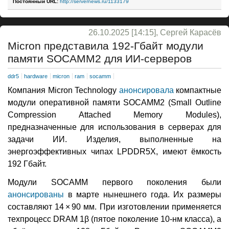
Постоянный URL:
http://servernews.ru/1133179
26.10.2025 [14:15], Сергей Карасёв
Micron представила 192-Гбайт модули
памяти SOCAMM2 для ИИ-серверов
ddr5
hardware
micron
ram
socamm
Компания Micron Technology
анонсировала
компактные
модули оперативной памяти SOCAMM2 (Small Outline
Compression Attached Memory Modules),
предназначенные для использования в серверах для
задачи ИИ. Изделия, выполненные на
энергоэффективных чипах LPDDR5X, имеют ёмкость
192 Гбайт.
Модули SOCAMM первого поколения были
анонсированы
в марте нынешнего года. Их размеры
составляют 14 × 90 мм. При изготовлении применяется
техпроцесс DRAM 1β (пятое поколение 10-нм класса), а