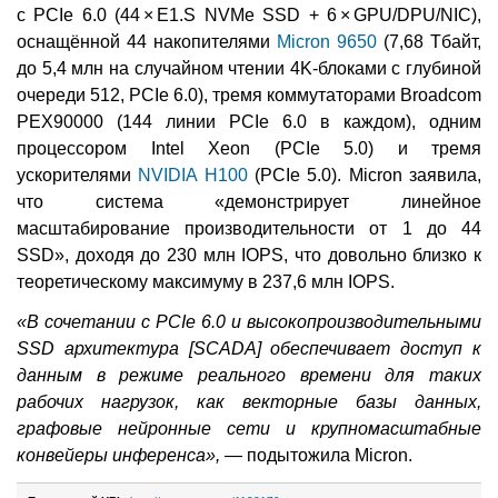
с PCIe 6.0 (44 × E1.S NVMe SSD + 6 × GPU/DPU/NIC),
оснащённой 44 накопителями
Micron 9650
(7,68 Тбайт,
до 5,4 млн на случайном чтении 4K-блоками с глубиной
очереди 512, PCIe 6.0), тремя коммутаторами Broadcom
PEX90000 (144 линии PCIe 6.0 в каждом), одним
процессором Intel Xeon (PCIe 5.0) и тремя
ускорителями
NVIDIA H100
(PCIe 5.0). Micron заявила,
что система «демонстрирует линейное
масштабирование производительности от 1 до 44
SSD», доходя до 230 млн IOPS, что довольно близко к
теоретическому максимуму в 237,6 млн IOPS.
«В сочетании с PCIe 6.0 и высокопроизводительными
SSD архитектура [SCADA] обеспечивает доступ к
данным в режиме реального времени для таких
рабочих нагрузок, как векторные базы данных,
графовые нейронные сети и крупномасштабные
конвейеры инференса»,
— подытожила Micron.