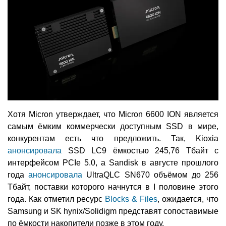
Хотя Micron утверждает, что Micron 6600 ION является
самым ёмким коммерчески доступным SSD в мире,
конкурентам есть что предложить. Так, Kioxia
анонсировала
SSD LC9 ёмкостью 245,76 Тбайт с
интерфейсом PCIe 5.0, а Sandisk в августе прошлого
года
анонсировала
UltraQLC SN670 объёмом до 256
Тбайт, поставки которого начнутся в I половине этого
года. Как отметил ресурс
Blocks & Files
, ожидается, что
Samsung и SK hynix/Solidigm представят сопоставимые
по ёмкости накопители позже в этом году.