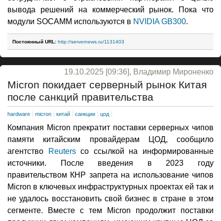
вывода решений на коммерческий рынок. Пока что
модули SOCAMM используются в
NVIDIA GB300
.
Постоянный URL:
http://servernews.ru/1131403
19.10.2025 [09:36], Владимир Мироненко
Micron покидает серверный рынок Китая
после санкций правительства
hardware
micron
китай
санкции
цод
Компания Micron прекратит поставки серверных чипов
памяти китайским провайдерам ЦОД, сообщило
агентство
Reuters
со ссылкой на информированные
источники. После введения в 2023 году
правительством КНР запрета на использование чипов
Micron в ключевых инфраструктурных проектах ей так и
не удалось восстановить свой бизнес в стране в этом
сегменте. Вместе с тем Micron продолжит поставки