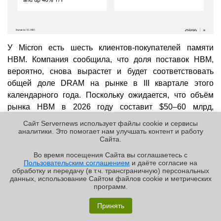
У Micron есть шесть клиентов-покупателей памяти
HBM. Компания сообщила, что доля поставок HBM,
вероятно, снова вырастет и будет соответствовать
общей доле DRAM на рынке в III квартале этого
календарного года. Поскольку ожидается, что объём
рынка HBM в 2026 году составит $50–60 млрд,
ожидаемая доля Micron в 22,5 % составит $12,58 млрд,
Сайт Servernews использует файлы cookie и сервисы
то есть, по $3,1 млрд в квартал, подсчитал Blocks &
аналитики. Это помогает нам улучшать контент и работу
Cайта.
Files. Micron заявила, что к 2030 году объём целевого
рынка HBM достигнет $100 млрд.
«Цена на HBM4 на
Во время посещения Cайта вы соглашаетесь с
Пользовательским соглашением
и даёте согласие на
самом деле значительно выше, чем на HBM3E»,
—
✖
обработку и передачу (в т.ч. трансграничную) персональных
сообщил агентству
Reuters
директор по развитию
данных, использование Cайтом файлов cookie и метрических
программ.
бизнеса Сумит Садана (Sumit Sadana).
«Из-за очень
Обзор «малолитражного суперкомпьютера» MSI
напряженной ситуации в отрасли… мы ожидаем
EdgeXpert MS-C931
Принять
довольно высокой окупаемости инвестиций в наш