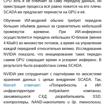
CPU хоть и не отвечает за саму передачу данных, но
оркестрация процесса всё равно ложится на его плечи.
SCADA же предлагает перенести на GPU и её.
Обучение ИИ-моделей обычно требует передачи
больших объёмов данных за сравнительно небольшой
промежуток времени. При ИИ-инференсе
осуществляется передача небольших IO-блоков (менее
4 Кбайт) во множестве потоков, а время на управление
каждой передачей относительно велико. Исследование
NVIDIA показало, что инициирование таких передач
самим GPU сокращает время и ускоряет инференс. В
результате была разработана схема SCADA.
NVIDIA уже сотрудничает с партнёрами по экосистеме
хранения данных с целью внедрения SCADA. Так,
Marvell отмечает
:
«Потребность в ИИ-
инфраструктуре побуждает компании,
занимающиеся СХД, разрабатывать SSD,
контроллеры, NAND-накопители и др. технологии,