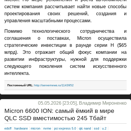
систем компания рассчитывает найти новые способы
проектирования своих решений, создания и
управления масштабными процессами.
Помимо технологического сотрудничества и
соглашения о поставках, Micron осуществила
стратегические инвестиции в раунде серии H ($65
млрд). Это отражает общий фокус компании на
развитии инфраструктуры, нужной для поддержки
следующего поколения систем искусственного
интеллекта.
Постоянный URL:
http://servernews.ru/1143952
05.05.2026 [23:05], Владимир Мироненко
Micron 6600 ION: самый ёмкий в мире
QLC SSD вместимостью 245 Тбайт
edsff
hardware
micron
nvme
pci express 5.0
qlc nand
ssd
u.2