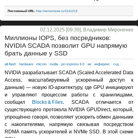
Постоянный URL:
http://servernews.ru/1141212
02.12.2025 [09:39], Владимир Мироненко
Миллионы IOPS, без посредников:
NVIDIA SCADA позволит GPU напрямую
брать данные у SSD
all-flash
hardware
micron
nvidia
pci express 6.0
ии
инференс
схд
NVIDIA разрабатывает SCADA (Scaled Accelerated Data
Access, масштабируемый ускоренный доступ к
данным) — новую IO-архитектуру, где GPU инициируют
и управляют процессом работы с хранилищами,
сообщил
Blocks & Files
. SCADA отличается от
существующего протокола NVIDIA GPUDirect, который,
упрощённо говоря, позволяет ускорить обмен данными
с накопителями, напрямую связывая посредством
RDMA память ускорителей и NVMe SSD. В этой схеме