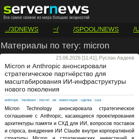
../3DNEWS
~/
/SPOOL/NEWS
/
/VAR/CONTACT
Материалы по тегу: micron
23.06.2026 [11:41], Руслан Авдеев
Micron и Anthropic анонсировали
стратегическое партнёрство для
масштабирования ИИ-инфраструктуры
нового поколения
anthropic
hardware
micron
ии
инвестиции
сделка
сша
Micron Technology анонсировала стратегическое
соглашение с Anthropic, касающееся проектирования
архитектуры памяти и СХД для ИИ, вопросов поставок
и спроса, внедрения ИИ Claude внутри корпоративной
структуры Micron и стратегических инвестиций в