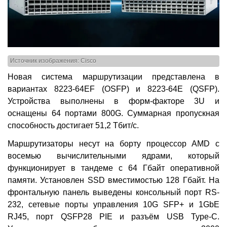
Источник изображения: Cisco
Новая система маршрутизации представлена в
вариантах 8223-64EF (OSFP) и 8223-64E (QSFP).
Устройства выполнены в форм-факторе 3U и
оснащены 64 портами 800G. Суммарная пропускная
способность достигает 51,2 Тбит/с.
Маршрутизаторы несут на борту процессор AMD с
восемью вычислительными ядрами, который
функционирует в тандеме с 64 Гбайт оперативной
памяти. Установлен SSD вместимостью 128 Гбайт. На
фронтальную панель выведены консольный порт RS-
232, сетевые порты управления 10G SFP+ и 1GbE
RJ45, порт QSFP28 PIE и разъём USB Type-C.