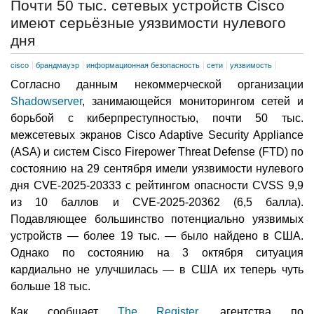
Почти 50 тыс. сетевых устройств Cisco
имеют серьёзные уязвимости нулевого
дня
cisco
брандмауэр
информационная безопасность
сети
уязвимость
Согласно данным некоммерческой организации
Shadowserver
, занимающейся мониторингом сетей и
борьбой с киберпреступностью, почти 50 тыс.
межсетевых экранов Cisco Adaptive Security Appliance
(ASA) и систем Cisco Firepower Threat Defense (FTD) по
состоянию на 29 сентября имели уязвимости нулевого
дня CVE-2025-20333 с рейтингом опасности CVSS 9,9
из 10 баллов и CVE-2025-20362 (6,5 балла).
Подавляющее большинство потенциально уязвимых
устройств — более 19 тыс. — было найдено в США.
Однако по состоянию на 3 октября ситуация
кардиально не улучшилась — в США их теперь чуть
больше 18 тыс.
Как сообщает
The Register
, агентства по