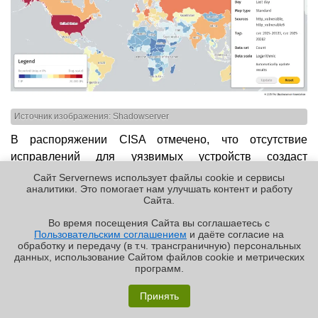
Источник изображения: Shadowserver
В распоряжении CISA отмечено, что отсутствие
исправлений для уязвимых устройств создаст
«неприемлемый риск» для государственных систем.
Сайт Servernews использует файлы cookie и сервисы
аналитики. Это помогает нам улучшать контент и работу
Агентство сообщило, что злоумышленники используют
Cайта.
уязвимости нулевого дня для «получения
Во время посещения Cайта вы соглашаетесь с
неаутентифицированного удалённого выполнения кода
Пользовательским соглашением
и даёте согласие на
✖
на устройствах ASA, а также манипуляции с
обработку и передачу (в т.ч. трансграничную) персональных
данных, использование Cайтом файлов cookie и метрических
постоянной памятью (ПЗУ) для сохранения
программ.
работоспособности после перезагрузки и обновления
Обзор «малолитражного суперкомпьютера» MSI
системы». Уязвимости затрагивают ПО Cisco ASA
EdgeXpert MS-C931
Принять
версий 9.12, 9.14, 9.16–9.20 и 9.22–9.23, а также версии