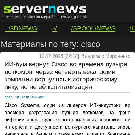
../3DNEWS
~/
/SPOOL/NEWS
/
/VAR/CONTACT
Материалы по тегу: cisco
12.12.2025 [22:18], Владимир Мироненко
ИИ-бум вернул Cisco во времена пузыря
доткомов: через четверть века акции
компании вернулись к историческому
пику, но не её капитализация
cisco
ии
сети
финансы
Cisco Systems, один из лидеров ИТ-индустрии во
времена разрастания пузыря доткомов на фоне
эйфории инвесторов от потенциальных возможностей
интернета и доступности венчурного капитала, вновь
вернулась к былым показателям, отчасти благодаря