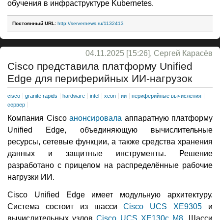
обучения в инфраструктуре Kubernetes.
Постоянный URL:
http://servernews.ru/1132413
04.11.2025 [15:26], Сергей Карасёв
Cisco представила платформу Unified
Edge для периферийных ИИ-нагрузок
cisco
granite rapids
hardware
intel
xeon
ии
периферийные вычисления
сервер
Компания Cisco
анонсировала
аппаратную платформу
Unified Edge, объединяющую вычислительные
ресурсы, сетевые функции, а также средства хранения
данных и защитные инструменты. Решение
разработано с прицелом на распределённые рабочие
нагрузки ИИ.
Cisco Unified Edge имеет модульную архитектуру.
Система состоит из шасси
Cisco UCS XE9305
и
вычислительных узлов
Cisco UCS XE130c M8
. Шасси