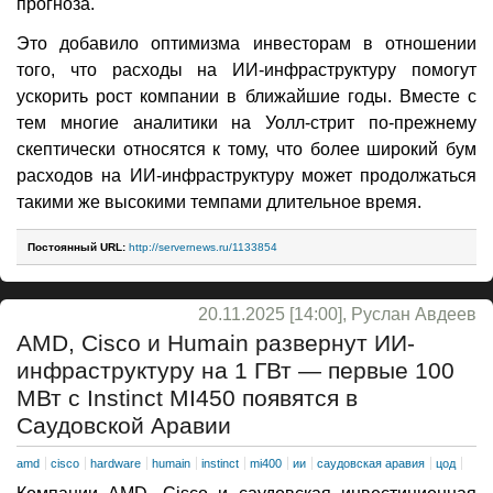
прогноза.
Это добавило оптимизма инвесторам в отношении
того, что расходы на ИИ-инфраструктуру помогут
ускорить рост компании в ближайшие годы. Вместе с
тем многие аналитики на Уолл-стрит по-прежнему
скептически относятся к тому, что более широкий бум
расходов на ИИ-инфраструктуру может продолжаться
такими же высокими темпами длительное время.
Постоянный URL:
http://servernews.ru/1133854
20.11.2025 [14:00], Руслан Авдеев
AMD, Cisco и Humain развернут ИИ-
инфраструктуру на 1 ГВт — первые 100
МВт с Instinct MI450 появятся в
Саудовской Аравии
amd
cisco
hardware
humain
instinct
mi400
ии
саудовская аравия
цод