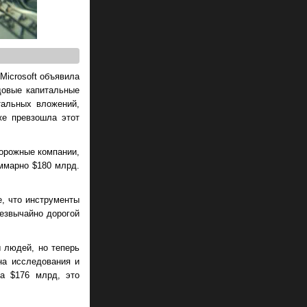
Microsoft объявила
довые капитальные
тальных вложений,
же превзошла этот
дорожные компании,
уммарно $180 млрд.
е, что инструменты
езвычайно дорогой
 людей, но теперь
на исследования и
на $176 млрд, это