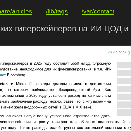
hare/articles
/lib/tags
/var/contact
ких гиперскейлеров на ИИ ЦОД и
06.02.2026 [1
гиперскейлеров в 2026 году составят $650 млрд. Огромную
дование, необходимое для их функционирования, в т.ч. ИИ-
ает
Bloomberg.
eta
✴
и Miсrosoft расходы должны помочь в достижении
в, на котором наблюдается беспрецедентный бум. Как
тих компаний в 2026 году установят рекорд по капитальным
внить заоблачные расходы можно, разве что, с «пузырём» на
азвитием железнодорожных сетей в США в XIX веке.
м означает новую волну ускоренного строительства дата-
лектроснабжения и росту тарифов для обычных пользователей, 
тую воду. Также расходы малой группы состоятельной компании мог