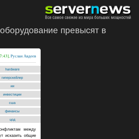
 оборудование превысят в
7:43],
Руслан Авдеев
hardware
гиперскейлер
ии
инвестиции
сша
финансы
цод
конфликтам между
ут исказить общие