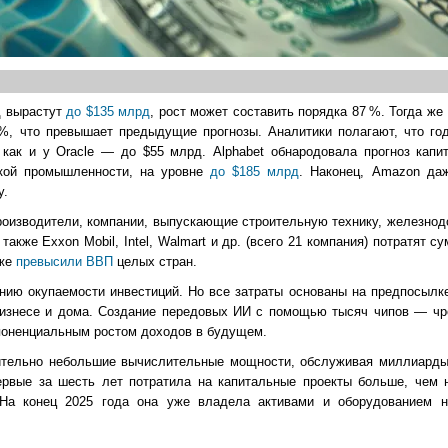
д вырастут
до $135 млрд
, рост может составить порядка 87 %. Тогда же 
%, что превышает предыдущие прогнозы. Аналитики полагают, что го
 как и у Oracle — до $55 млрд. Alphabet обнародовала прогноз капи
ской промышленности, на уровне
до $185 млрд
. Наконец, Amazon да
у.
роизводители, компании, выпускающие строительную технику, железно
кже Exxon Mobil, Intel, Walmart и др. (всего 21 компания) потратят с
уже
превысили ВВП
целых стран.
нию окупаемости инвестиций. Но все затраты основаны на предпосылк
бизнесе и дома. Создание передовых ИИ с помощью тысяч чипов — чр
поненциальным ростом доходов в будущем.
осительно небольшие вычислительные мощности, обслуживая миллиарды
рвые за шесть лет потратила на капитальные проекты больше, чем 
. На конец 2025 года она уже владела активами и оборудованием 