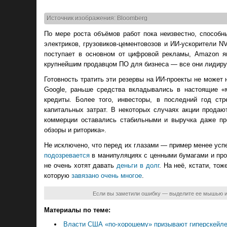
Источник изображения: Bloomberg
По мере роста объёмов работ пока неизвестно, способн
электриков, грузовиков-цементовозов и ИИ-ускорители 
поступает в основном от цифровой рекламы, Amazon яв
крупнейшим продавцом ПО для бизнеса — все они лидиру
Готовность тратить эти резервы на ИИ-проекты не может 
Google, раньше средства вкладывались в настоящие «
кредиты. Более того, инвесторы, в последний год ст
капитальных затрат. В некоторых случаях акции продаю
коммерции оставались стабильными и выручка даже пре
обзоры и риторика».
Не исключено, что перед их глазами — пример менее усп
подозревается
в манипуляциях с ценными бумагами и пр
не очень хотят давать
деньги в долг
. На неё, кстати, то
которую
завязано очень многое
.
Если вы заметили ошибку — выделите ее мышью 
Материалы по теме:
Власти США «по-хорошему» призывают гиперскейлер