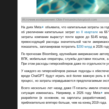
Источник изображения: Obie Fernandez/unsplash.com
На днях Meta
✴
объявила, что капитальные затраты за го
об увеличении капитальных затрат
во II квартале
на 66 
затраты компании вырастут почти вдвое до $145 млрд,
превосходящий расходы значительной части американ
показатель, запланировав потратить
$200 млрд
в 2026 год
По прогнозам Bloomberg, крупнейшие американские автоп
ВПК, мобильные операторы, службы доставки посылок, а та
При этом расходы гиперскейлеров даже по отдельности 
У каждого из гиперскейлеров разные подходы к обеспече
вроде ChatGPT будут играть всё более важную роль в 
процесс, но затраты оправдываются предполагаемым экс
Всего несколько лет назад даже IT-гиганты имели отн
ситуация изменилась. Например, в 2026 году Meta
✴
впе
разработки (в основном, на зарплаты разработчикам)
приблизительно впятеро больше, чем на конец 2019 года.