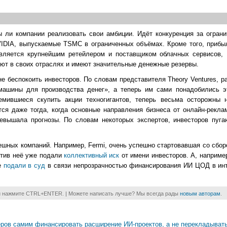
ы ли компании реализовать свои амбиции. Идёт конкуренция за ограни
NVIDIA, выпускаемые TSMC в ограниченных объёмах. Кроме того, прибы
ляется крупнейшим ретейлером и поставщиком облачных сервисов, M
ют в своих отраслях и имеют значительные денежные резервы.
не беспокоить инвесторов. По словам представителя Theory Ventures, р
машины для производства денег», а теперь им сами понадобились э
ремившиеся скупить акции техногигантов, теперь весьма осторожны
тся даже тогда, когда основные направления бизнеса от онлайн-рекла
вышала прогнозы. По словам некоторых экспертов, инвесторов пуга
ешных компаний. Например, Fermi, очень успешно стартовавшая со сбор
отив неё уже подали
коллективный иск
от имени инвесторов. А, например
же
подали в суд
в связи непрозрачностью финансирования ИИ ЦОД в инт
и нажмите CTRL+ENTER. | Можете написать лучше? Мы всегда рады
новым авторам
.
ов самим финансировать расширение ИИ-проектов, а не перекладывать