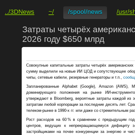
../3DNews
~/
/spool/news
/usr/s
Затраты четырёх американс
2026 году $650 млрд
Совокупные капитальные затраты четырёх американских 
сумму выделили на новые ИИ ЦОД и сопутствующее обору
чипы, сетевые кабели, резервные генераторы и т.п.,
сообщ
Запланированные Alphabet (Google), Amazon (AWS), M
доминирующего положения на рынке ИИ-инструменто
утверждают в Bloomberg, вероятные затраты каждой из э
затратам любой корпорации за последние десять лет. Сра
телеком-рынке в 1990-х гг. или даже со стремительным р
Рост расходов на 60 % в сравнении с предыдущим годо
центров, ведущих к непрекращающемуся дефициту э
застройщиками на почве конкуренции за энергию и чис