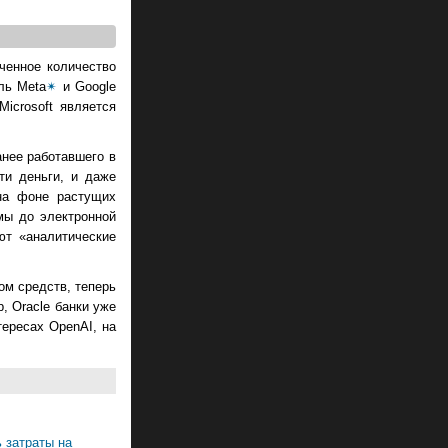
ченное количество
ль Meta
✴
и Google
icrosoft является
анее работавшего в
ти деньги, и даже
 на фоне растущих
мы до электронной
ют «аналитические
ом средств, теперь
, Oracle банки уже
ересах OpenAI, на
 затраты на