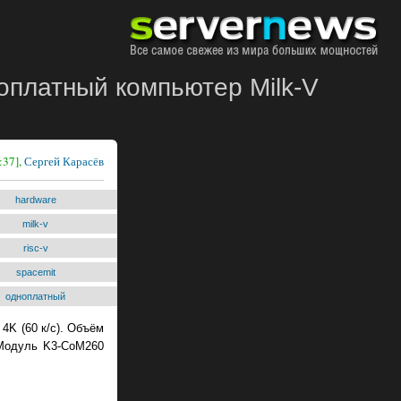
ноплатный компьютер Milk-V
:37],
Сергей Карасёв
hardware
milk-v
risc-v
spacemit
одноплатный
4K (60 к/с). Объём
 Модуль K3-CoM260