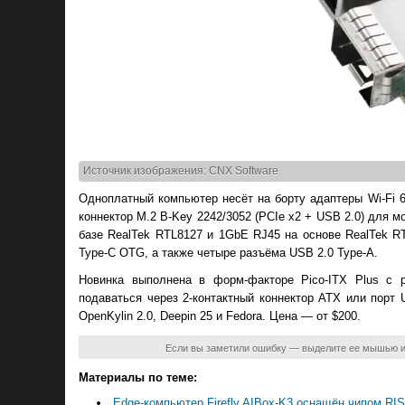
Источник изображения: CNX Software
Одноплатный компьютер несёт на борту адаптеры Wi-Fi 6
коннектор M.2 B-Key 2242/3052 (PCIe x2 + USB 2.0) для
базе RealTek RTL8127 и 1GbE RJ45 на основе RealTek R
Type-C OTG, а также четыре разъёма USB 2.0 Type-A.
Новинка выполнена в форм-факторе Pico-ITX Plus с р
подаваться через 2-контактный коннектор ATX или порт 
OpenKylin 2.0, Deepin 25 и Fedora. Цена — от $200.
Если вы заметили ошибку — выделите ее мышью 
Материалы по теме:
Edge-компьютер Firefly AIBox-K3 оснащён чипом R