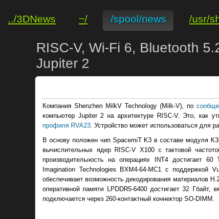
../3DNews
~/
/spool/news
/usr/s
RISC-V, Wi-Fi 6, Bluetooth
Jupiter 2
Компания Shenzhen MilkV Technology (Milk-V), по
сообщ
компьютер Jupiter 2 на архитектуре RISC-V. Это, как 
профиля RVA23
. Устройство может использоваться для р
В основу положен чип SpacemiT K3 в составе модуля K3-
вычислительных ядер RISC-V X100 с тактовой частото
производительность на операциях INT4 достигает 60
Imagination Technologies BXM4-64-MC1 с поддержкой V
обеспечивает возможность декодирования материалов H.265
оперативной памяти LPDDR5-6400 достигает 32 Гбайт, 
подключается через 260-контактный коннектор SO-DIMM.