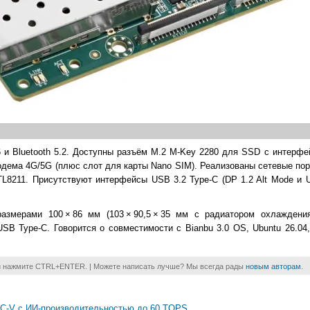
 и Bluetooth 5.2. Доступны разъём M.2 M-Key 2280 для SSD с интерфе
 модема 4G/5G (плюс слот для карты Nano SIM). Реализованы сетевые п
TL8211. Присутствуют интерфейсы USB 3.2 Type-C (DP 1.2 Alt Mode и 
азмерами 100 × 86 мм (103 × 90,5 × 35 мм с радиатором охлаждени
USB Type-C. Говорится о совместимости с Bianbu 3.0 OS, Ubuntu 26.04
и нажмите CTRL+ENTER. | Можете написать лучше? Мы всегда рады
новым авторам
.
ISC-V с ИИ-производительностью до 60 TOPS