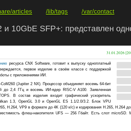
hare/articles
/lib/tags
/var/contact
 5.2 и 10GbE SFP+: представлен од
31.01.2026 [20
ению
ресурса CNX Software, готовит к выпуску одноплатный
утверждается, первое изделие в своём классе с поддержкой
аботы с приложениями ИИ.
CoM260 (Jupiter 2 NX). Процессор объединяет восемь 64-бит
й до 2,4 ГГц и восемь ИИ-ядер RISC-V A100. Заявленная
 TOPS. В состав изделия входит графический ускоритель
ulkan 1.3, OpenGL 3.0 и OpenGL ES 1.1/2.0/3.2. Блок VPU
, H.264, VP9 в формате до 4K (120 к/с) и кодирования H.265, H.264 до 
вместимость флеш-накопителя UFS — 256 Гбайт. Есть слот microSD.