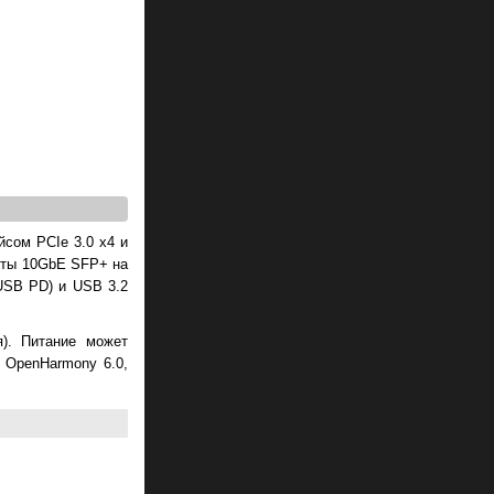
йсом PCIe 3.0 x4 и
орты 10GbE SFP+ на
USB PD) и USB 3.2
я). Питание может
, OpenHarmony 6.0,