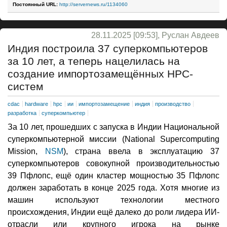
Постоянный URL:
http://servernews.ru/1134060
28.11.2025 [09:53], Руслан Авдеев
Индия построила 37 суперкомпьютеров
за 10 лет, а теперь нацелилась на
cоздание импортозамещённых HPC-
систем
cdac
hardware
hpc
ии
импортозамещение
индия
производство
разработка
суперкомпьютер
За 10 лет, прошедших с запуска в Индии Национальной
суперкомпьютерной миссии (National Supercomputing
Mission,
NSM
), страна ввела в эксплуатацию 37
суперкомпьютеров совокупной производительностью
39 Пфлопс, ещё один кластер мощностью 35 Пфлопс
должен заработать в конце 2025 года. Хотя многие из
машин используют технологии местного
происхождения, Индии ещё далеко до роли лидера ИИ-
отрасли или крупного игрока на рынке