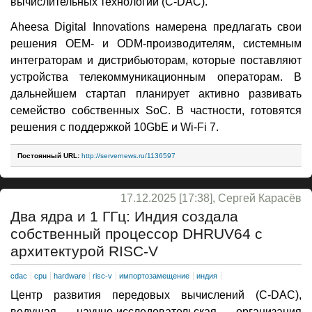
вычислительных технологий (C-DAC).
Aheesa Digital Innovations намерена предлагать свои
решения OEM- и ODM-производителям, системным
интеграторам и дистрибьюторам, которые поставляют
устройства телекоммуникационным операторам. В
дальнейшем стартап планирует активно развивать
семейство собственных SoC. В частности, готовятся
решения с поддержкой 10GbE и Wi-Fi 7.
Постоянный URL:
http://servernews.ru/1136597
17.12.2025 [17:38], Сергей Карасёв
Два ядра и 1 ГГц: Индия создала
собственный процессор DHRUV64 с
архитектурой RISC-V
cdac
cpu
hardware
risc-v
импортозамещение
индия
Центр развития передовых вычислений (C-DAC),
ведущая научно-исследовательская организация