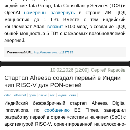
индийские Tata Group, Tata Consultancy Services (TCS) и
OpenAI
намерены развернуть
в стране ИИ ЦОД
мощностью до 1 ГВт. Вместе с тем индийский
конгломерат Adani
вложит
$100 млрд в создание ЦОД
общей мощностью 5 ГВт, снабжаемых возобновляемой
энергией.
Постоянный URL:
http://servernews.ru/1137215
10.02.2026 [12:09], Сергей Карасёв
Стартап Aheesa создал первый в Индии
чип RISC-V для PON-сетей
cdac
ethernet
gpon
risc-v
soc
индия
сети
Индийский безфабричный стартап Aheesa Digital
Innovations, по
сообщению
EE Times, завершил
разработку первой в стране «системы на чипе» (SoC) с
архитектурой RISC-V, ориентированной на волоконно-