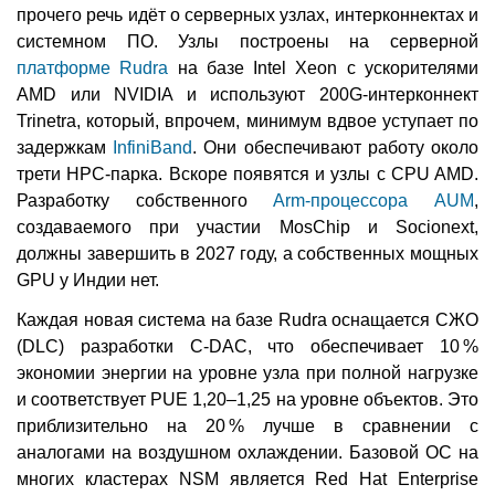
прочего речь идёт о серверных узлах, интерконнектах и
системном ПО. Узлы построены на серверной
платформе Rudra
на базе Intel Xeon с ускорителями
AMD или NVIDIA и используют 200G-интерконнект
Trinetra, который, впрочем, минимум вдвое уступает по
задержкам
InfiniBand
. Они обеспечивают работу около
трети HPC-парка. Вскоре появятся и узлы с CPU AMD.
Разработку собственного
Arm-процессора AUM
,
создаваемого при участии MosChip и Socionext,
должны завершить в 2027 году, а собственных мощных
GPU у Индии нет.
Каждая новая система на базе Rudra оснащается СЖО
(DLC) разработки C-DAC, что обеспечивает 10 %
экономии энергии на уровне узла при полной нагрузке
и соответствует PUE 1,20–1,25 на уровне объектов. Это
приблизительно на 20 % лучше в сравнении с
аналогами на воздушном охлаждении. Базовой ОС на
многих кластерах NSM является Red Hat Enterprise