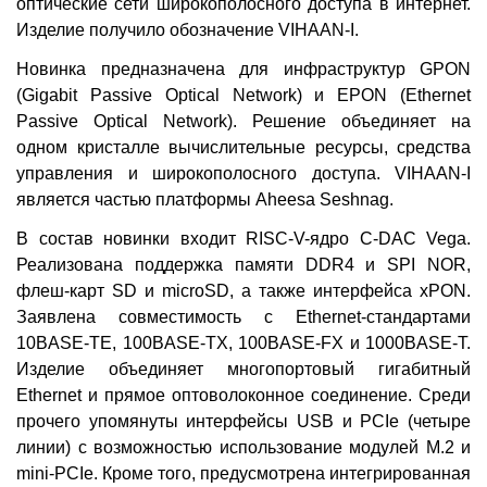
оптические сети широкополосного доступа в интернет.
Изделие получило обозначение VIHAAN-I.
Новинка предназначена для инфраструктур GPON
(Gigabit Passive Optical Network) и EPON (Ethernet
Passive Optical Network). Решение объединяет на
одном кристалле вычислительные ресурсы, средства
управления и широкополосного доступа. VIHAAN-I
является частью платформы Aheesa Seshnag.
В состав новинки входит RISC-V-ядро C-DAC Vega.
Реализована поддержка памяти DDR4 и SPI NOR,
флеш-карт SD и microSD, а также интерфейса xPON.
Заявлена совместимость с Ethernet-стандартами
10BASE-TE, 100BASE-TX, 100BASE-FX и 1000BASE-T.
Изделие объединяет многопортовый гигабитный
Ethernet и прямое оптоволоконное соединение. Среди
прочего упомянуты интерфейсы USB и PCIe (четыре
линии) с возможностью использование модулей M.2 и
mini-PCIe. Кроме того, предусмотрена интегрированная