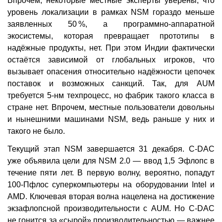
Впрочем, некоторые местные эксперты уверены, что
уровень локализации в рамках NSM гораздо меньше
заявленных 50 %, а программно-аппаратной
экосистемы, которая превращает прототипы в
надёжные продукты, нет. При этом Индии фактически
остаётся зависимой от глобальных игроков, что
вызывает опасения относительно надёжности цепочек
поставок и возможных санкций. Так, для AUM
требуется 5-нм техпроцесс, но фабрик такого класса в
стране нет. Впрочем, местные пользователи довольны
и нынешними машинами NSM, ведь раньше у них и
такого не было.
Текущий этап NSM завершается 31 декабря. C-DAC
уже объявила цели для NSM 2.0 — ввод 1,5 Эфлопс в
течение пяти лет. В первую волну, вероятно, попадут
100-Пфлос суперкомпьютеры на оборудовании Intel и
AMD. Ключевая вторая волна нацелена на достижение
экзафлопсной производительности с AUM. Но C-DAC
не гонится за «сырой» производительностью — важнее