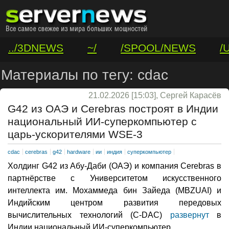
../3DNEWS
~/
/SPOOL/NEWS
/
/VAR/CONTACT
Материалы по тегу: cdac
21.02.2026 [15:03], Сергей Карасёв
G42 из ОАЭ и Cerebras построят в Индии
национальный ИИ-суперкомпьютер с
царь-ускорителями WSE-3
cdac
cerebras
g42
hardware
ии
индия
суперкомпьютер
Холдинг G42 из Абу-Даби (ОАЭ) и компания Cerebras в
партнёрстве с Университетом искусственного
интеллекта им. Мохаммеда бин Зайеда (MBZUAI) и
Индийским центром развития передовых
вычислительных технологий (C-DAC)
развернут
в
Индии национальный ИИ-суперкомпьютер.