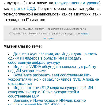
индустрия (в том числе на
государственном уровне
),
так и
рынок ЦОД
. Попутно страна пытается добиться
технологической независимости как от азиатских, так и
от западных IT-гигантов.
Если вы заметили ошибку — выделите ее мышью и нажмите
CTRL+ENTER. | Можете написать лучше? Мы всегда рады
новым
авторам
.
Материалы по теме:
Дженсен Хуанг заявил, что Индия должна стать
одним из лидеров в области ИИ и создать
собственную инфраструктуру
Индия и NVIDIA обсуждают совместную работу
над ИИ-ускорителями
ByteDance разрабатывает собственные ИИ-
ускорителями, но и от закупок чипов NVIDIA пока не
отказывается
Индия потратит $1,2 млрд на суверенный ИИ-
суперкомпьютер с 10 тыс. ускорителей и
собственные LLM
Samsung и Naver создали ИИ-чип, кратно
превосходящий NVIDIA H100 по