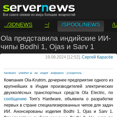
../3DNEWS
~/
/SPOOL/NEWS
/
/VAR/CONTACT
Ola представила индийские ИИ-
чипы Bodhi 1, Ojas и Sarv 1
19.08.2024 [12:52],
Сергей Карасёв
hardware
untether ai
ии
индия
инференс
ускоритель
Компания Ola-Krutrim, дочернее предприятие одного из
крупнейших в Индии производителей электрических
двухколёсных транспортных средств Ola Electric, по
сообщению
Tom's Hardware, объявила о разработке
первых в стране специализированных чипов для задач
ИИ. Анонсированы изделия Bodhi 1, Ojas и Sarv 1.