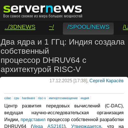
../3DNEWS
~/
/SPOOL/NEWS
/
/VAR/CONTACT
Два ядра и 1 ГГц: Индия создала
собственный
процессор DHRUV64 с
архитектурой RISC-V
17.12.2025 [17:38],
Сергей Карасёв
cdac
cpu
hardware
risc-v
импортозамещение
индия
Центр развития передовых вычислений (C-DAC),
ведущая научно-исследовательская организация
Индии,
представил
процессор собственной разработки
DHRUV64 (
Vega AS2161
).
Утверждается
, что на