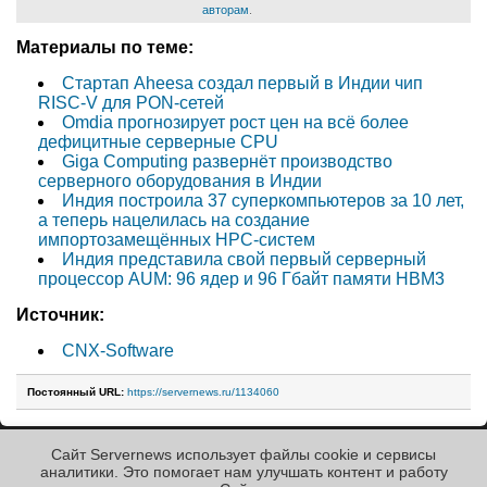
авторам
.
Материалы по теме:
Стартап Aheesa создал первый в Индии чип
RISC-V для PON-сетей
Omdia прогнозирует рост цен на всё более
дефицитные серверные CPU
Giga Computing развернёт производство
серверного оборудования в Индии
Индия построила 37 суперкомпьютеров за 10 лет,
а теперь нацелилась на cоздание
импортозамещённых HPC-систем
Индия представила свой первый серверный
процессор AUM: 96 ядер и 96 Гбайт памяти HBM3
Источник:
CNX-Software
Постоянный URL:
https://servernews.ru/1134060
Сайт Servernews использует файлы cookie и сервисы
« Назад к ленте
аналитики. Это помогает нам улучшать контент и работу