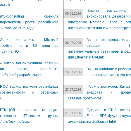
остей
Память вскладчину: 
06.08.2026
iKS-Consulting оценила
анонсировала дезагреги
перспективы роста российского
платформу Photonic Fabric с опт
 и PaaS до 2029 года
интерконнектом для ИИ-инфраструкт
Долицензировались: с Microsoft
Astera Labs представила 
26.07.2026
требуют почти £6 млрд за
отрасли 3,2-Т
 цен на ПО
интеллектуальные ретаймеры и ре
для Ethernet и UALink
«Тантор Лабс» усилила позиции
на рынке, приобретя
Вышка Vodafone с робору
23.07.2026
сей» и её разработчиков
перенастраивает сама се
ROC Backup получил сертификат
IPv6+ с цензурой: Китай
23.07.2026
совместимости с сервисами
внедряет и дораба
60»
сетевые протоколы
РТК-ЦОД реализовал миграцию
Сделано в США: сетев
21.07.2026
ключевых ИТ-систем группы
Fortinet SP6 будут выпуск
ЛокоТех» в облако
американских фабриках Intel