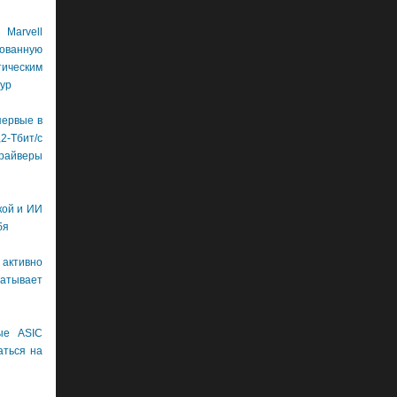
Marvell
рованную
ическим
ур
первые в
бит/с
драйверы
кой и ИИ
бя
 активно
тывает
ые ASIC
аться на