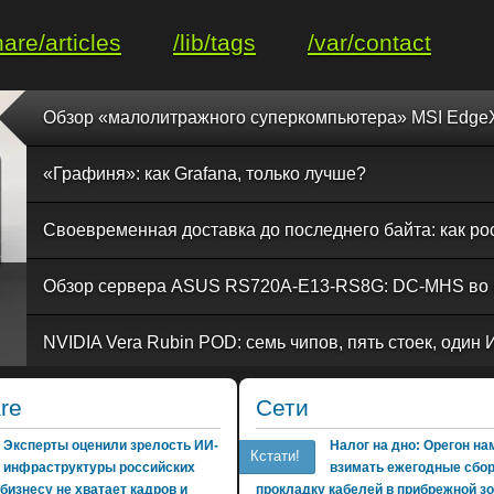
hare/articles
/lib/tags
/var/contact
«Графиня»: как Grafana, только лучше?
re
Сети
Эксперты оценили зрелость ИИ-
Налог на дно: Орегон н
Кстати!
инфраструктуры российских
взимать ежегодные сбо
бизнесу не хватает кадров и
прокладку кабелей в прибрежной з