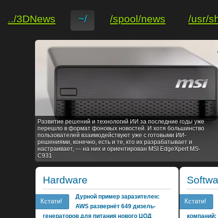
../3DNews
~/
/spool/news
/usr/s
Развитие решений и технологий ИИ за последние годы уже
перешло в формат фоновых новостей. И хотя большинство
пользователей взаимодействуют уже с готовыми ИИ-
решениями, конечно, есть и те, кто их разрабатывает и
настраивает, — на них и ориентирован MSI EdgeXpert MS-
C931
Hardware
Softwa
Дурной пример заразителен:
Кстати!
Кстати!
AWS развернёт 649 дизель-
генераторов для питания нового ЦОД
компаний: 