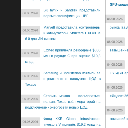
GPU-мощн
SK hynix и Sandisk представили
06.08.2026
первые спецификации HBF
06.08.2026
Marvell представила контроллеры
рынка IaaS
06.08.2026
и коммутаторы Structera CXL/PCIe
6.0 для ИИ-систем
06.08.2026
Etched привлекла рекордные $300
завышение
06.08.2026
млн в раунде C при оценке $10,3
млрд
04.08.2026
Samsung и Mousterian взялись за
СУБД «Пер
06.08.2026
строительство плавучего ЦОД в
Техасе
04.08.2026
Строить можно — пользоваться
«Яндекс 3
06.08.2026
нельзя: Техас ввёл мораторий на
подключение к энергосети новых ЦОД
04.08.2026
Фонд KKR Global Infrastructure
компаний «
06.08.2026
Investors V привлёк $19,2 млрд на