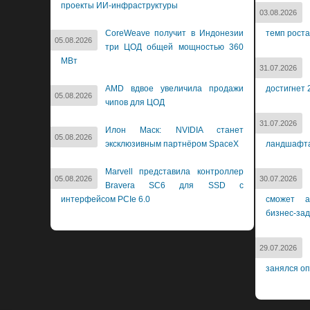
проекты ИИ-инфраструктуры
03.08.2026
CoreWeave получит в Индонезии
темп роста
05.08.2026
три ЦОД общей мощностью 360
МВт
31.07.2026
AMD вдвое увеличила продажи
достигнет 
05.08.2026
чипов для ЦОД
31.07.2026
Илон Маск: NVIDIA станет
05.08.2026
эксклюзивным партнёром SpaceX
ландшафт
Marvell представила контроллер
05.08.2026
30.07.2026
Bravera SC6 для SSD с
интерфейсом PCIe 6.0
сможет а
бизнес-за
29.07.2026
занялся о