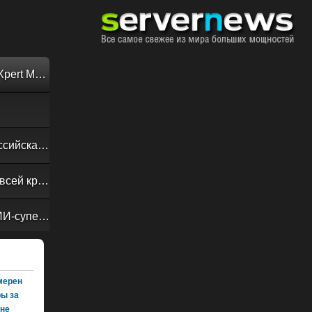
Обзор «малолитражного суперкомпьютера» MSI EdgeXpert MS-C931
Своевременная доставка до последнего байта: как российская сеть Curator CDN совмещает скорость, безопасность и гибкость управления
Обзор сервера ASUS RS720A-E13-RS8G: DC-MHS во всей красе
NVIDIA Vera Rubin POD: семь чипов, пять стоек, один ИИ-суперкомпьютер
амерен
ры за
оне