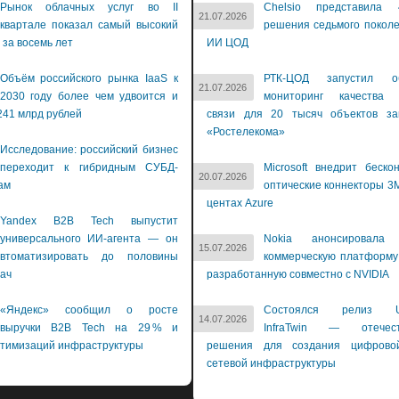
Рынок облачных услуг во II
Chelsio представила 
21.07.2026
квартале показал самый высокий
решения седьмого покол
 за восемь лет
ИИ ЦОД
Объём российского рынка IaaS к
РТК-ЦОД запустил об
21.07.2026
2030 году более чем удвоится и
мониторинг качества 
241 млрд рублей
связи для 20 тысяч объектов зак
«Ростелекома»
Исследование: российский бизнес
переходит к гибридным СУБД-
Microsoft внедрит беско
20.07.2026
ам
оптические коннекторы 3M
центах Azure
Yandex B2B Tech выпустит
универсального ИИ-агента — он
Nokia анонсировала 
15.07.2026
втоматизировать до половины
коммерческую платформу
дач
разработанную совместно с NVIDIA
«Яндекс» сообщил о росте
Состоялся релиз Us
14.07.2026
выручки B2B Tech на 29 % и
InfraTwin — отечест
птимизаций инфраструктуры
решения для создания цифрово
сетевой инфраструктуры