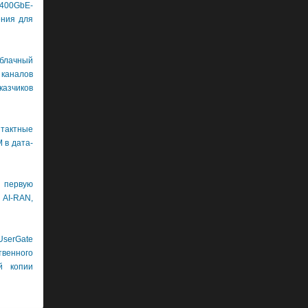
400GbE-
ения для
лачный
каналов
азчиков
нтактные
 в дата-
первую
 AI-RAN,
erGate
венного
й копии